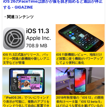
iOS 26のFaceTimeは誰かが服を脱ぎ始めると通話が停止
する - GIGAZINE
・関連コンテンツ
iOS 11.3正式版がリリース、バッ
iOS 11新機能レビュー、地味だけ
テリー関連の新機能や新しいアニ
ど頻繁に使う機能がパワーアップ
文字などが登場
してより便利に進化
「iPadOS 26」でついにウィンド
2018年秋登場の「iOS 12」の開発
ウ表示が可能に、複数のアプリを
者向けべータ版「iOS 12 beta 5」
ウィンドウ化して自由に配置でき
はどのような変化を遂げているの