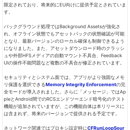
限定されており、将来的にEU向けに提供予定とされていま
す。
バックグラウンド処理ではBackground Assetsが強化さ
れ、オフライン状態でもアセットパックの状態確認が可能
となり、最新バージョンのローカル確保も制御できるよう
になりました。また、アセットダウンロード時のクラッシ
ュや外部HFSメディアの自動マウント不具合、Feedback
UIの操作不能問題など複数の不具合が修正されています。
セキュリティとシステム面では、アプリがより強固なメモ
リ保護を選択できる
Memory Integrity Enforcement
の完
全モードが導入されました。さらに「メッセージ」ではAp
pleとAndroid間でのRCSエンドツーエンド暗号化のテスト
機能が追加されていますが、この機能自体は本リリースに
は含まれず、将来のバージョンで提供される予定です。
ネットワーク関連ではプロキシ設定時に
CFRunLoopSour