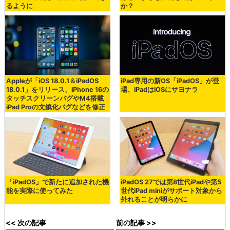
るように
か？
Appleが「iOS 18.0.1＆iPadOS
iPad専用の新OS「iPadOS」が登
18.0.1」をリリース、iPhone 16の
場、iPadはiOSにサヨナラ
タッチスクリーンバグやM4搭載
iPad Proの文鎮化バグなどを修正
「iPadOS」で新たに追加された機
iPadOS 27では第8世代iPadや第5
能を実際に使ってみた
世代iPad miniがサポート対象から
外れることが明らかに
<< 次の記事
前の記事 >>