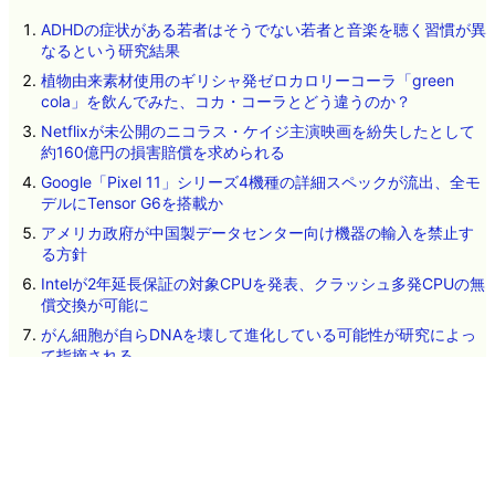
ADHDの症状がある若者はそうでない若者と音楽を聴く習慣が異
なるという研究結果
植物由来素材使用のギリシャ発ゼロカロリーコーラ「green
cola」を飲んでみた、コカ・コーラとどう違うのか？
Netflixが未公開のニコラス・ケイジ主演映画を紛失したとして
約160億円の損害賠償を求められる
Google「Pixel 11」シリーズ4機種の詳細スペックが流出、全モ
デルにTensor G6を搭載か
アメリカ政府が中国製データセンター向け機器の輸入を禁止す
る方針
Intelが2年延長保証の対象CPUを発表、クラッシュ多発CPUの無
償交換が可能に
がん細胞が自らDNAを壊して進化している可能性が研究によっ
て指摘される
人気ドラマ「VIVANT」とコラボした湖池屋のポテトチップス
「乃木ののり塩」「野崎のケバブ」試食レビュー
2026年8月5日のヘッドラインニュース
「蚊に刺されやすい人」に多い体臭や皮膚に存在する細菌の種
類が明らかに