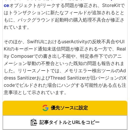
ce
オブジェクトがリークする問題が修正され、StoreKitで
はトランザクションに新たなフィールドが追加されるとと
もに、バックグラウンド起動時の購入処理不具合が修正さ
れています。
そのほか、SwiftUIにおけるuserActivityの反映不具合やUI
Kitのキーボード通知未送信問題が修正される一方で、Real
ity Composerでの書き出し不能や、特定条件下でのアニ
メーション挙動の不整合といった既知の問題も報告されま
した。リリースノートでは、メモリエラー検出ツールのAd
dress SanitizerおよびThread Sanitizerが旧バージョンのX
codeでビルドされた場合にハングする可能性がある点も注
意事項として示されています。
優先ソースに設定
記事タイトルとURLをコピー