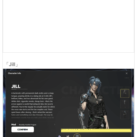
「Jill」