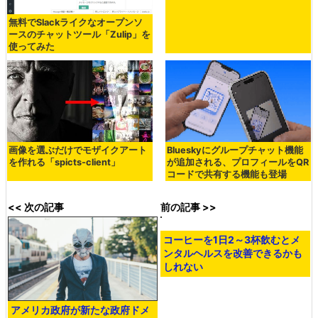
無料でSlackライクなオープンソ
無料＆広告なし＆時間制限なしで
ースのチャットツール「Zulip」を
ビデオ会議・音声通話・ファイル
使ってみた
共有できてセキュアなチャットア
プリ「Element」
画像を選ぶだけでモザイクアート
Blueskyにグループチャット機能
を作れる「spicts-client」
が追加される、プロフィールをQR
コードで共有する機能も登場
<< 次の記事
前の記事 >>
コーヒーを1日2～3杯飲むとメ
ンタルヘルスを改善できるかも
しれない