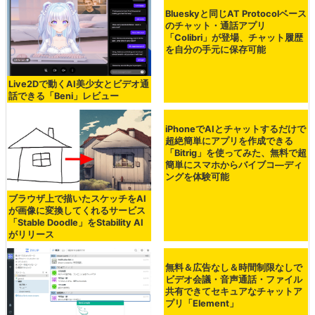
Live2Dで動くAI美少女とビデオ通
Blueskyと同じAT Protocolベース
話できる「Beni」レビュー
のチャット・通話アプリ
「Colibri」が登場、チャット履歴
を自分の手元に保存可能
ブラウザ上で描いたスケッチをAI
iPhoneでAIとチャットするだけで
が画像に変換してくれるサービス
超絶簡単にアプリを作成できる
「Stable Doodle」をStability AI
「Bitrig」を使ってみた、無料で超
がリリース
簡単にスマホからバイブコ―ディ
ングを体験可能