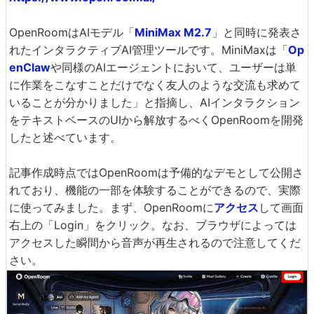
OpenRoomはAIモデル「
MiniMax M2.7
」と同時に発表さ
れたインタラクティブAI管理ツールです。MiniMaxは「
Op
enClaw
や同様のAIエージェントにおいて、ユーザーは単
に作業をこなすことだけでなく友人のような交流も求めて
いることが分かりました」と指摘し、AIインタラクション
をテキストベースのUIから解放するべくOpenRoomを開発
したと述べています。
記事作成時点ではOpenRoomは予備的なデモとして公開さ
れており、機能の一部を体験することができるので、実際
に使ってみました。まず、OpenRoomに
アクセス
して画面
右上の「Login」をクリック。なお、ブラウザによっては
アクセスした瞬間から音声が再生されるので注意してくだ
さい。