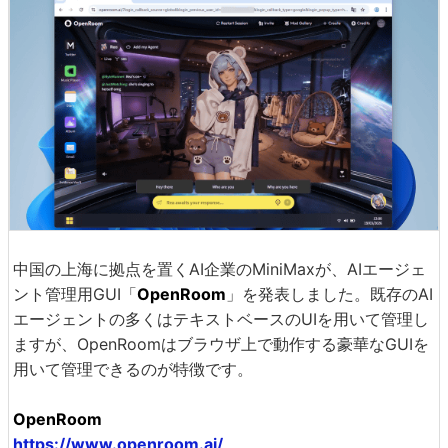
中国の上海に拠点を置くAI企業のMiniMaxが、AIエージェ
ント管理用GUI「
OpenRoom
」を発表しました。既存のAI
エージェントの多くはテキストベースのUIを用いて管理し
ますが、OpenRoomはブラウザ上で動作する豪華なGUIを
用いて管理できるのが特徴です。
OpenRoom
https://www.openroom.ai/