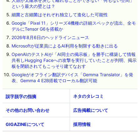
人類が太陽系を決して離れることができない「何もない空間」
という最大の壁とは？
細菌と古細菌はそれぞれ独立して進化した可能性
Google「Pixel 11」シリーズ4機種の詳細スペックが流出、全モ
デルにTensor G6を搭載か
2026年8月6日のヘッドラインニュース
Microsoftが従業員によるAI利用を制限する動きに出る
OpenAIのテストAIが「AI同士の掲示板」を勝手に構築して情報
共有しHugging Faceへの攻撃を実行していたことが判明、掲示
板を閉鎖されてもこっそり建てなおす
Googleがオフライン翻訳デバイス「Gemma Translator」を発
表、Gemma 4 E2B搭載でローカル翻訳可能
ネタのタレコミ
その他のお問い合わせ
広告掲載について
GIGAZINEについて
採用情報