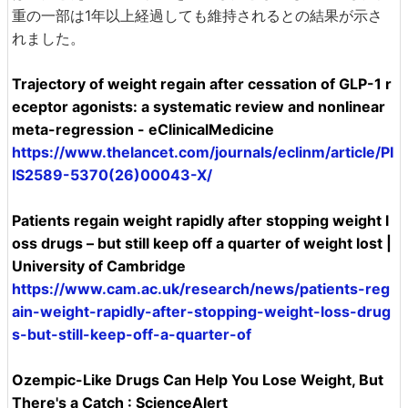
重の一部は1年以上経過しても維持されるとの結果が示さ
れました。
Trajectory of weight regain after cessation of GLP-1 r
eceptor agonists: a systematic review and nonlinear
meta-regression - eClinicalMedicine
https://www.thelancet.com/journals/eclinm/article/PI
IS2589-5370(26)00043-X/
Patients regain weight rapidly after stopping weight l
oss drugs – but still keep off a quarter of weight lost |
University of Cambridge
https://www.cam.ac.uk/research/news/patients-reg
ain-weight-rapidly-after-stopping-weight-loss-drug
s-but-still-keep-off-a-quarter-of
Ozempic-Like Drugs Can Help You Lose Weight, But
There's a Catch : ScienceAlert