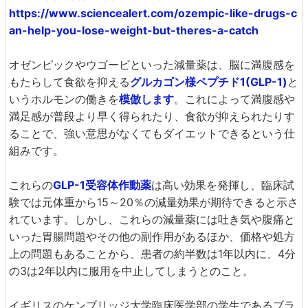
https://www.sciencealert.com/ozempic-like-drugs-c
an-help-you-lose-weight-but-theres-a-catch
オゼンピックやウゴービといった減量薬は、脳に満腹感を
もたらして食欲を抑える
グルカゴン様ペプチド1(GLP-1)
と
いうホルモンの働きを
模倣します
。これによって満腹感や
満足感が普段より早く得られたり、食欲が抑えられたりす
ることで、強い意思がなくてもダイエットできるという仕
組みです。
これらの
GLP-1受容体作動薬
は高い効果を発揮し、臨床試
験では元体重から15～20％の減量効果が期待できると示さ
れています。しかし、これらの減量薬には吐き気や腹痛と
いった胃腸問題やその他の副作用があるほか、価格や処方
上の問題もあることから、患者の約半数は1年以内に、4分
の3は2年以内に服用を中止してしまうとのこと。
イギリスのケンブリッジ大学臨床医学部の学生であるブラ