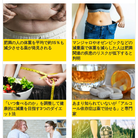
肥満の人の体重を平均で約15％も
マンジャロやオゼンピックなどの
減少させる薬が発見される
減量薬で体重を減らした人は肥満
関連の疾患のリスクが低下すると
判明
「いつ食べるのか」を調整して健
あまり知られていないが「アルコ
康的に減量を目指す3つのダイエ
ール依存症は薬で治せる」と専門
ット法
家