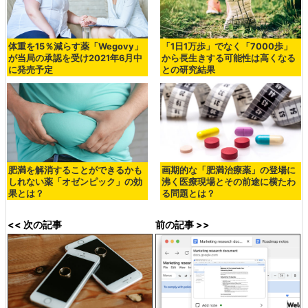
体重を15％減らす薬「Wegovy」
「1日1万歩」でなく「7000歩」
が当局の承認を受け2021年6月中
から長生きする可能性は高くなる
に発売予定
との研究結果
肥満を解消することができるかも
画期的な「肥満治療薬」の登場に
しれない薬「オゼンピック」の効
沸く医療現場とその前途に横たわ
果とは？
る問題とは？
<< 次の記事
前の記事 >>