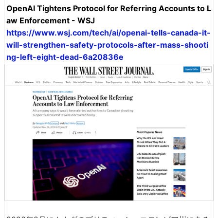
OpenAI Tightens Protocol for Referring Accounts to L
aw Enforcement - WSJ
https://www.wsj.com/tech/ai/openai-tells-canada-it-
will-strengthen-safety-protocols-after-mass-shooti
ng-left-eight-dead-6a20836e