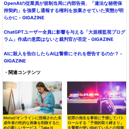
OpenAIの従業員が規制当局に内部告発、「違法な秘密保
持契約」を強要し通報する権利を放棄させていた実態が明
らかに - GIGAZINE
ChatGPTユーザー全員に影響を与える「大規模監視プログ
ラム」作成の意図はないと裁判官が否定 - GIGAZINE
AIに殺人を告白したらAIは警察にそれを密告するのか？ -
GIGAZINE
・関連コンテンツ
Metaがオンラインに投稿された未
犯罪の発生を事前に予測してパト
成年者の性的な画像を削除するた
ロールする「予測的取り締まり」
めの新しいサービス「Take It
を警察が使い始めているとの指摘