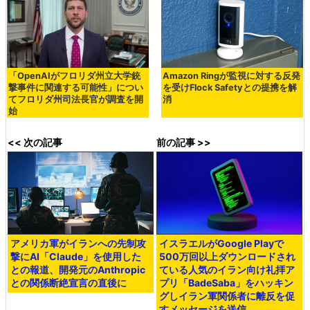
「OpenAIがフロリダ州立大学銃
Amazon Ringが監視に対する反発
撃事件に関連する可能性」につい
を受けFlock Safetyとの提携を解
てフロリダ州司法長官が調査を開
消
始
<< 次の記事
前の記事 >>
アメリカ軍がイランへの先制攻
イスラエルがGoogle Playで
撃にAI「Claude」を使用した
500万回以上ダウンロードされ
との報道、開発元のAnthropic
ている人気のイラン向け礼拝ア
との関係断絶宣言の直後に
プリ「BadeSaba」をハッキン
グしイラン軍関係者に離反を促
すメッセージを送信