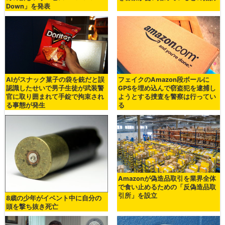
Down」を発表
AIがスナック菓子の袋を銃だと誤
フェイクのAmazon段ボールに
認識したせいで男子生徒が武装警
GPSを埋め込んで窃盗犯を逮捕し
官に取り囲まれて手錠で拘束され
ようとする捜査を警察は行ってい
る事態が発生
る
Amazonが偽造品取引を業界全体
で食い止めるための「反偽造品取
引所」を設立
8歳の少年がイベント中に自分の
頭を撃ち抜き死亡