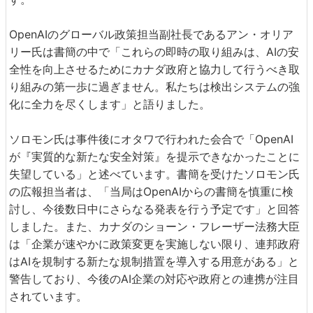
OpenAIのグローバル政策担当副社長であるアン・オリア
リー氏は書簡の中で「これらの即時の取り組みは、AIの安
全性を向上させるためにカナダ政府と協力して行うべき取
り組みの第一歩に過ぎません。私たちは検出システムの強
化に全力を尽くします」と語りました。
ソロモン氏は事件後にオタワで行われた会合で「OpenAI
が『実質的な新たな安全対策』を提示できなかったことに
失望している」と述べています。書簡を受けたソロモン氏
の広報担当者は、「当局はOpenAIからの書簡を慎重に検
討し、今後数日中にさらなる発表を行う予定です」と回答
しました。また、カナダのショーン・フレーザー法務大臣
は「企業が速やかに政策変更を実施しない限り、連邦政府
はAIを規制する新たな規制措置を導入する用意がある」と
警告しており、今後のAI企業の対応や政府との連携が注目
されています。