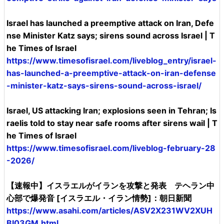
Israel has launched a preemptive attack on Iran, Defe
nse Minister Katz says; sirens sound across Israel | T
he Times of Israel
https://www.timesofisrael.com/liveblog_entry/israel-
has-launched-a-preemptive-attack-on-iran-defense
-minister-katz-says-sirens-sound-across-israel/
Israel, US attacking Iran; explosions seen in Tehran; Is
raelis told to stay near safe rooms after sirens wail | T
he Times of Israel
https://www.timesofisrael.com/liveblog-february-28
-2026/
【速報中】イスラエルがイランを攻撃と発表 テヘラン中
心部で爆発音 [イスラエル・イラン情勢]：朝日新聞
https://www.asahi.com/articles/ASV2X231WV2XUH
BI03GM.html