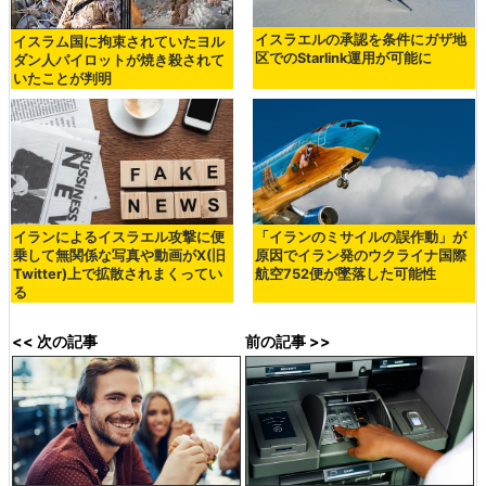
イスラエルの承認を条件にガザ地
イスラム国に拘束されていたヨル
区でのStarlink運用が可能に
ダン人パイロットが焼き殺されて
いたことが判明
イランによるイスラエル攻撃に便
「イランのミサイルの誤作動」が
乗して無関係な写真や動画がX(旧
原因でイラン発のウクライナ国際
Twitter)上で拡散されまくってい
航空752便が墜落した可能性
る
<< 次の記事
前の記事 >>