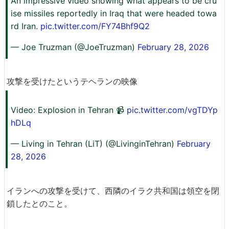
An impressive video showing what appears to be cru
ise missiles reportedly in Iraq that were headed towa
rd Iran.
pic.twitter.com/FY74Bhf9Q2
— Joe Truzman (@JoeTruzman)
February 28, 2026
攻撃を受けたというテヘランの映像
Video: Explosion in Tehran 📹
pic.twitter.com/vgTDYp
hDLq
— Living in Tehran (LiT) (@LivinginTehran)
February
28, 2026
イランへの攻撃を受けて、西隣のイラク共和国は領空を閉
鎖したとのこと。