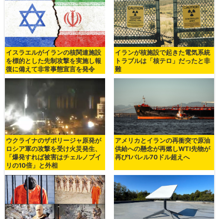
イスラエルがイランの核関連施設
イランが核施設で起きた電気系統
を標的とした先制攻撃を実施し報
トラブルは「核テロ」だったと非
復に備えて非常事態宣言を発令
難
ウクライナのザポリージャ原発が
アメリカとイランの再衝突で原油
ロシア軍の攻撃を受け火災発生、
供給への懸念が再燃しWTI先物が
「爆発すれば被害はチェルノブイ
再び1バレル70ドル超えへ
リの10倍」と外相