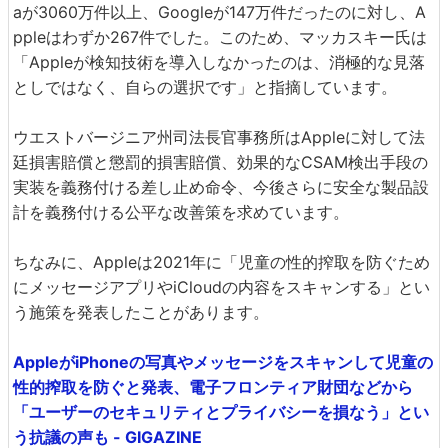
aが3060万件以上、Googleが147万件だったのに対し、A
ppleはわずか267件でした。このため、マッカスキー氏は
「Appleが検知技術を導入しなかったのは、消極的な見落
としではなく、自らの選択です」と指摘しています。
ウエストバージニア州司法長官事務所はAppleに対して法
廷損害賠償と懲罰的損害賠償、効果的なCSAM検出手段の
実装を義務付ける差し止め命令、今後さらに安全な製品設
計を義務付ける公平な改善策を求めています。
ちなみに、Appleは2021年に「児童の性的搾取を防ぐため
にメッセージアプリやiCloudの内容をスキャンする」とい
う施策を発表したことがあります。
AppleがiPhoneの写真やメッセージをスキャンして児童の
性的搾取を防ぐと発表、電子フロンティア財団などから
「ユーザーのセキュリティとプライバシーを損なう」とい
う抗議の声も - GIGAZINE