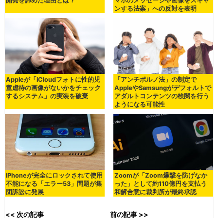
開発を諦めた理由とは？
マホのメッセージや画像をスキャ
ンする法案」への反対を表明
Appleが「iCloudフォトに性的児
「アンチポルノ法」の制定で
童虐待の画像がないかをチェック
AppleやSamsungがデフォルトで
するシステム」の実装を破棄
アダルトコンテンツの検閲を行う
ようになる可能性
iPhoneが完全にロックされて使用
Zoomが「Zoom爆撃を防げなか
不能になる「エラー53」問題が集
った」として約110億円を支払う
団訴訟に発展
和解合意に裁判所が最終承認
<< 次の記事
前の記事 >>