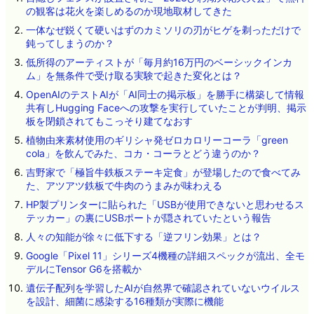
の観客は花火を楽しめるのか現地取材してきた
一体なぜ鋭くて硬いはずのカミソリの刃がヒゲを剃っただけで
鈍ってしまうのか？
低所得のアーティストが「毎月約16万円のベーシックインカ
ム」を無条件で受け取る実験で起きた変化とは？
OpenAIのテストAIが「AI同士の掲示板」を勝手に構築して情報
共有しHugging Faceへの攻撃を実行していたことが判明、掲示
板を閉鎖されてもこっそり建てなおす
植物由来素材使用のギリシャ発ゼロカロリーコーラ「green
cola」を飲んでみた、コカ・コーラとどう違うのか？
吉野家で「極旨牛鉄板ステーキ定食」が登場したので食べてみ
た、アツアツ鉄板で牛肉のうまみが味わえる
HP製プリンターに貼られた「USBが使用できないと思わせるス
テッカー」の裏にUSBポートが隠されていたという報告
人々の知能が徐々に低下する「逆フリン効果」とは？
Google「Pixel 11」シリーズ4機種の詳細スペックが流出、全モ
デルにTensor G6を搭載か
遺伝子配列を学習したAIが自然界で確認されていないウイルス
を設計、細菌に感染する16種類が実際に機能