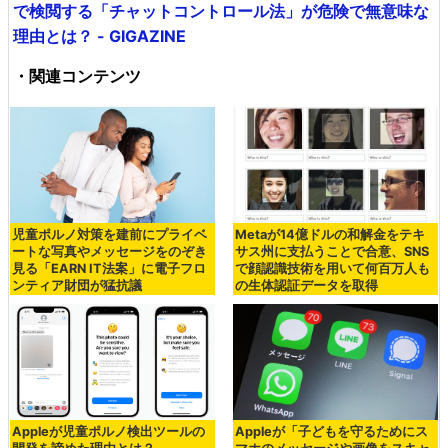
で検閲する「チャットコントロール法」が危険で無意味な
理由とは？ - GIGAZINE
・関連コンテンツ
児童ポルノ対策を建前にプライベ
Metaが14億ドルの和解金をテキ
ートな写真やメッセージをのぞき
サス州に支払うことで合意、SNS
見る「EARN IT法案」に電子フロ
で顔認識技術を用いて何百万人も
ンティア財団が猛抗議
の生体認証データを取得
Appleが児童ポルノ検出ツールの
Appleが「子どもを守るためにス