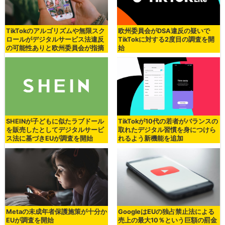
TikTokのアルゴリズムや無限スク
欧州委員会がDSA違反の疑いで
ロールがデジタルサービス法違反
TikTokに対する2度目の調査を開
の可能性ありと欧州委員会が指摘
始
SHEINが子どもに似たラブドール
TikTokが10代の若者がバランスの
を販売したとしてデジタルサービ
取れたデジタル習慣を身につけら
ス法に基づきEUが調査を開始
れるよう新機能を追加
Metaの未成年者保護施策が十分か
GoogleはEUの独占禁止法による
EUが調査を開始
売上の最大10％という巨額の罰金