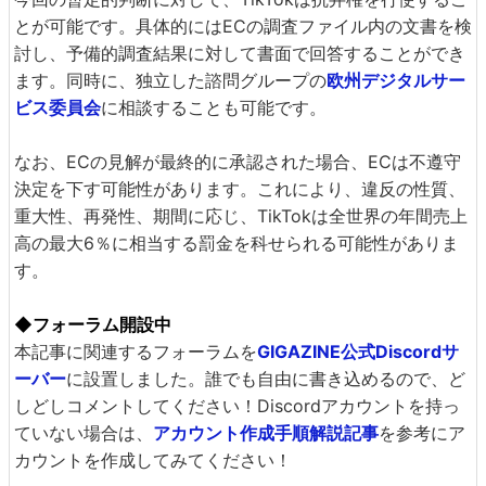
とが可能です。具体的にはECの調査ファイル内の文書を検
討し、予備的調査結果に対して書面で回答することができ
ます。同時に、独立した諮問グループの
欧州デジタルサー
ビス委員会
に相談することも可能です。
なお、ECの見解が最終的に承認された場合、ECは不遵守
決定を下す可能性があります。これにより、違反の性質、
重大性、再発性、期間に応じ、TikTokは全世界の年間売上
高の最大6％に相当する罰金を科せられる可能性がありま
す。
◆フォーラム開設中
本記事に関連するフォーラムを
GIGAZINE公式Discordサ
ーバー
に設置しました。誰でも自由に書き込めるので、ど
しどしコメントしてください！Discordアカウントを持っ
ていない場合は、
アカウント作成手順解説記事
を参考にア
カウントを作成してみてください！