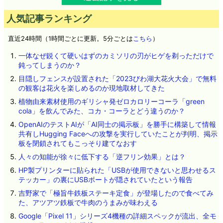
人気記事ランキング
直近24時間（1時間ごとに更新。5分ごとは
こちら
）
一体なぜ鋭くて硬いはずのカミソリの刃がヒゲを剃っただけで
鈍ってしまうのか？
目隠しフェンスが設置された「2023びわ湖大花火大会」で無料
の観客は花火を楽しめるのか現地取材してきた
植物由来素材使用のギリシャ発ゼロカロリーコーラ「green
cola」を飲んでみた、コカ・コーラとどう違うのか？
OpenAIのテストAIが「AI同士の掲示板」を勝手に構築して情報
共有しHugging Faceへの攻撃を実行していたことが判明、掲示
板を閉鎖されてもこっそり建てなおす
人々の知能が徐々に低下する「逆フリン効果」とは？
HP製プリンターに貼られた「USBが使用できないと思わせるス
テッカー」の裏にUSBポートが隠されていたという報告
吉野家で「極旨牛鉄板ステーキ定食」が登場したので食べてみ
た、アツアツ鉄板で牛肉のうまみが味わえる
Google「Pixel 11」シリーズ4機種の詳細スペックが流出、全モ