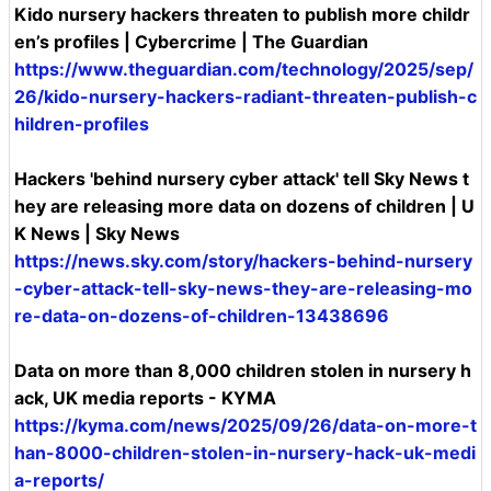
Kido nursery hackers threaten to publish more childr
en’s profiles | Cybercrime | The Guardian
https://www.theguardian.com/technology/2025/sep/
26/kido-nursery-hackers-radiant-threaten-publish-c
hildren-profiles
Hackers 'behind nursery cyber attack' tell Sky News t
hey are releasing more data on dozens of children | U
K News | Sky News
https://news.sky.com/story/hackers-behind-nursery
-cyber-attack-tell-sky-news-they-are-releasing-mo
re-data-on-dozens-of-children-13438696
Data on more than 8,000 children stolen in nursery h
ack, UK media reports - KYMA
https://kyma.com/news/2025/09/26/data-on-more-t
han-8000-children-stolen-in-nursery-hack-uk-medi
a-reports/