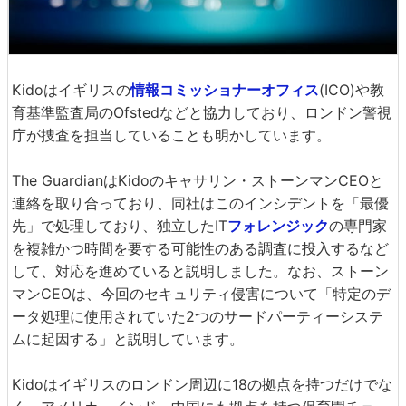
Kidoはイギリスの
情報コミッショナーオフィス
(ICO)や教
育基準監査局のOfstedなどと協力しており、ロンドン警視
庁が捜査を担当していることも明かしています。
The GuardianはKidoのキャサリン・ストーンマンCEOと
連絡を取り合っており、同社はこのインシデントを「最優
先」で処理しており、独立したIT
フォレンジック
の専門家
を複雑かつ時間を要する可能性のある調査に投入するなど
して、対応を進めていると説明しました。なお、ストーン
マンCEOは、今回のセキュリティ侵害について「特定のデ
ータ処理に使用されていた2つのサードパーティーシステ
ムに起因する」と説明しています。
Kidoはイギリスのロンドン周辺に18の拠点を持つだけでな