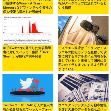
り提携するWise・Affirm・
報がダークウェブに流れていると
Mercuryなどフィンテック各社の
いう指摘
個人情報も流出した可能性
X(旧Twitter)で発生した大規模障
イスラエル政府は「イランがイス
害に対してハッカー集団「Dark
ラエルの防犯カメラを盗聴して攻
Storm」が犯行声明を発表
撃に関するリアルタイム情報を収
集している」と主張して国民に自
宅のカメラをオフにするよう呼び
かけている
Twitterユーザー540万人の個人情
ウエスタンデジタルから顧客情報
報が盗み取られてハッカーフォー
を含む大量のデータを盗んだハッ