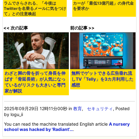
ラムでさらされる、「今後は
カーが「最低13億円超」の身代金
Twitterを名乗るメールに気をつけ
を要求か
て」との注意喚起
<< 次の記事
前の記事 >>
わざと脚の骨を折って身長を伸
無料でゲットできる広告垂れ流
ばす「骨延長術」が人気になっ
しTV「Telly」を3カ月利用した
ているがリスクも大きいと専門
感想
家が解説
2025年09月29日 12時11分00秒
in
教育
,
セキュリティ
, Posted
by logu_ii
You can read the machine translated English article
A nursery
school was hacked by 'Radiant'…
.