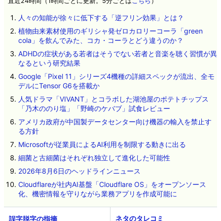
直近24時間（1時間ごとに更新。5分ごとは
こちら
）
人々の知能が徐々に低下する「逆フリン効果」とは？
植物由来素材使用のギリシャ発ゼロカロリーコーラ「green
cola」を飲んでみた、コカ・コーラとどう違うのか？
ADHDの症状がある若者はそうでない若者と音楽を聴く習慣が異
なるという研究結果
Google「Pixel 11」シリーズ4機種の詳細スペックが流出、全モ
デルにTensor G6を搭載か
人気ドラマ「VIVANT」とコラボした湖池屋のポテトチップス
「乃木ののり塩」「野崎のケバブ」試食レビュー
アメリカ政府が中国製データセンター向け機器の輸入を禁止す
る方針
Microsoftが従業員によるAI利用を制限する動きに出る
細菌と古細菌はそれぞれ独立して進化した可能性
2026年8月6日のヘッドラインニュース
Cloudflareが社内AI基盤「Cloudflare OS」をオープンソース
化、機密情報を守りながら業務アプリを作成可能に
ネタのタレコミ