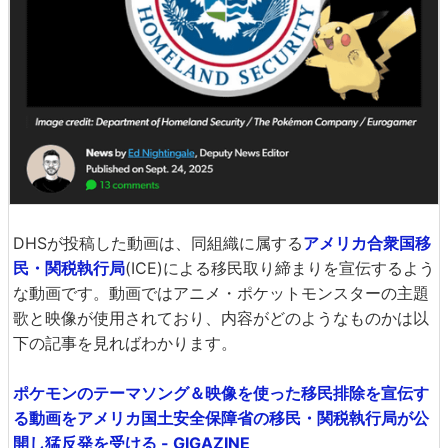
DHSが投稿した動画は、同組織に属する
アメリカ合衆国移
民・関税執行局
(ICE)による移民取り締まりを宣伝するよう
な動画です。動画ではアニメ・ポケットモンスターの主題
歌と映像が使用されており、内容がどのようなものかは以
下の記事を見ればわかります。
ポケモンのテーマソング＆映像を使った移民排除を宣伝す
る動画をアメリカ国土安全保障省の移民・関税執行局が公
開し猛反発を受ける - GIGAZINE