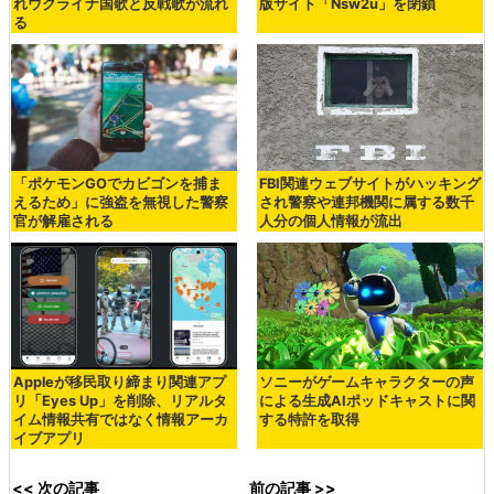
れウクライナ国歌と反戦歌が流れ
版サイト「Nsw2u」を閉鎖
る
「ポケモンGOでカビゴンを捕ま
FBI関連ウェブサイトがハッキング
えるため」に強盗を無視した警察
され警察や連邦機関に属する数千
官が解雇される
人分の個人情報が流出
Appleが移民取り締まり関連アプ
ソニーがゲームキャラクターの声
リ「Eyes Up」を削除、リアルタ
による生成AIポッドキャストに関
イム情報共有ではなく情報アーカ
する特許を取得
イブアプリ
<< 次の記事
前の記事 >>