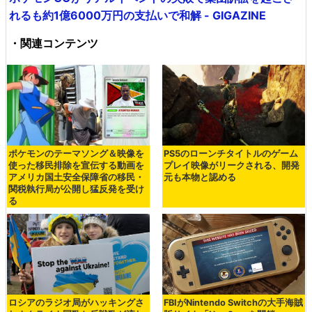
れるも約1億6000万円の支払いで和解 - GIGAZINE
・関連コンテンツ
ポケモンのテーマソング＆映像を
PS5のローンチタイトルのゲーム
使った移民排除を宣伝する動画を
プレイ映像がリークされる、開発
アメリカ国土安全保障省の移民・
元も本物と認める
関税執行局が公開し猛反発を受け
る
ロシアのラジオ局がハッキングさ
FBIがNintendo Switchの大手海賊