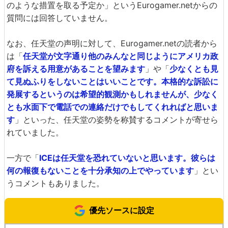
のような措置を取る予定か」というEurogamer.netからの
質問には回答していません。
なお、任天堂の声明に対して、Eurogamer.netの読者から
は「
任天堂が文字通り他のみんなと同じようにアメリカ政
府を訴える用意があることを望みます
」や「
少なくとも見
て見ぬふりをしないことはいいことです。本格的な訴訟に
発展するというのは希望的観測かもしれませんが、少なく
とも水面下で電話での連絡だけでもしてくれればと思いま
す
」といった、任天堂の姿勢を称賛するコメントが寄せら
れていました。
一方で「
ICEは任天堂を恐れていないと思います。彼らは
何の報復もないことを十分承知の上でやっています
」とい
うコメントもありました。
優先ソースに設定