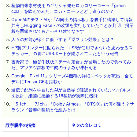
植物由来素材使用のギリシャ発ゼロカロリーコーラ「green
cola」を飲んでみた、コカ・コーラとどう違うのか？
OpenAIのテストAIが「AI同士の掲示板」を勝手に構築して情報
共有しHugging Faceへの攻撃を実行していたことが判明、掲示
板を閉鎖されてもこっそり建てなおす
人々の知能が徐々に低下する「逆フリン効果」とは？
HP製プリンターに貼られた「USBが使用できないと思わせるス
テッカー」の裏にUSBポートが隠されていたという報告
吉野家で「極旨牛鉄板ステーキ定食」が登場したので食べてみ
た、アツアツ鉄板で牛肉のうまみが味わえる
Google「Pixel 11」シリーズ4機種の詳細スペックが流出、全モ
デルにTensor G6を搭載か
遺伝子配列を学習したAIが自然界で確認されていないウイルス
を設計、細菌に感染する16種類が実際に機能
「5.1ch」「7.1ch」「Dolby Atmos」「DTS:X」は何が違う？サ
ラウンド音響の種類と仕組みとは
ネタのタレコミ