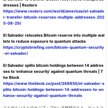
dresses | Reuters
https://www.reuters.com/world/americas/el-salvado
r-transfer-bitcoin-reserves-multiple-addresses-202
5-08-29/
El Salvador relocates Bitcoin reserve into multiple wal
lets to reduce exposure to quantum attacks
https://cryptobriefing.com/bitcoin-quantum-security
-el-salvador/
El Salvador splits bitcoin holdings between 14 addres
ses to 'enhance security' against quantum threats | T
he Block
https://www.theblock.co/post/368850/el-salvador-s
plits-bitcoin-holdings-between-14-addresses-to-en
hance-security-against-quantum-threats
エルサルバドルのナジブ・ブケレ大統領のもと、ビットコ