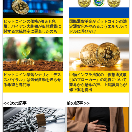
ビットコインの価格が8％も急
国際通貨基金がビットコインの法
騰、バイデン大統領が仮想通貨に
定通貨化をやめるようエルサルバ
関する大統領令に署名したのち
ドルに呼びかけ
ビットコイン暴落シナリオ「デス
巨額インフラ法案の「仮想通貨取
スパイラル」は気候変動を遅らせ
引のブローカー」の定義について
る希望と専門家
業界から懸念の声、上院議員らが
修正案を提出
<< 次の記事
前の記事 >>