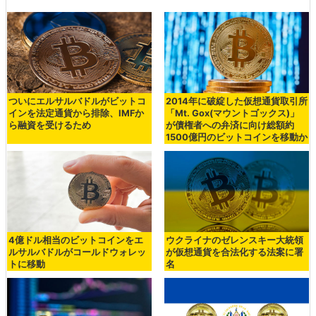
ついにエルサルバドルがビットコ
2014年に破綻した仮想通貨取引所
インを法定通貨から排除、IMFか
「Mt. Gox(マウントゴックス)」
ら融資を受けるため
が債権者への弁済に向け総額約
1500億円のビットコインを移動か
4億ドル相当のビットコインをエ
ウクライナのゼレンスキー大統領
ルサルバドルがコールドウォレッ
が仮想通貨を合法化する法案に署
トに移動
名