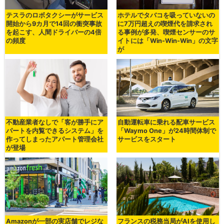
テスラのロボタクシーがサービス
ホテルでタバコを吸っていないの
開始から9カ月で14回の衝突事故
に7万円超えの喫煙代を請求され
を起こす、人間ドライバーの4倍
る事例が多発、喫煙センサーのサ
の頻度
イトには「Win-Win-Win」の文字
が
不動産業者なしで「客が勝手にア
自動運転車に乗れる配車サービス
パートを内覧できるシステム」を
「Waymo One」が24時間体制で
作ってしまったアパート管理会社
サービスをスタート
が登場
Amazonが一部の実店舗でレジな
フランスの税務当局がAIを使用し