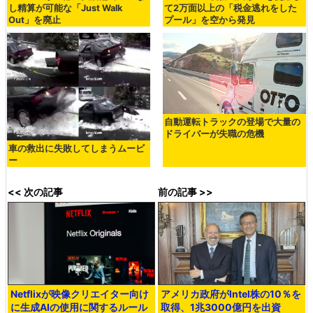
し精算が可能な「Just Walk
て2万面以上の「税金逃れをした
Out」を廃止
プール」を空から発見
自動運転トラックの登場で大量の
ドライバーが失職の危機
車の救出に失敗してしまうムービ
ー
<< 次の記事
前の記事 >>
Netflixが映像クリエイター向け
アメリカ政府がIntel株の10％を
に生成AIの使用に関するルール
取得、1兆3000億円を出資