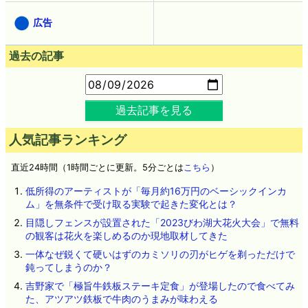
広告
過去の記事
過去記事を見る
人気記事ランキング
直近24時間（1時間ごとに更新。5分ごとは
こちら
）
低所得のアーティストが「毎月約16万円のベーシックインカ
ム」を無条件で受け取る実験で起きた変化とは？
目隠しフェンスが設置された「2023びわ湖大花火大会」で無料
の観客は花火を楽しめるのか現地取材してきた
一体なぜ鋭くて硬いはずのカミソリの刃がヒゲを剃っただけで
鈍ってしまうのか？
吉野家で「極旨牛鉄板ステーキ定食」が登場したので食べてみ
た、アツアツ鉄板で牛肉のうまみが味わえる