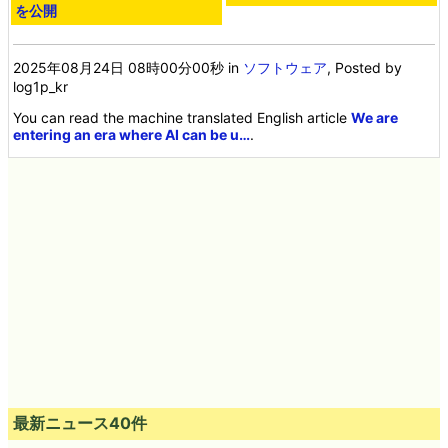
を公開
2025年08月24日 08時00分00秒
in
ソフトウェア
, Posted by
log1p_kr
You can read the machine translated English article
We are
entering an era where AI can be u…
.
最新ニュース40件