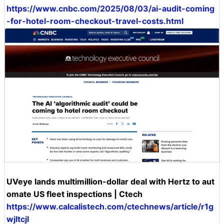
https://www.cnbc.com/2025/08/03/ai-audit-coming
-for-hotel-room-checkout-travel-costs.html
UVeye lands multimillion-dollar deal with Hertz to aut
omate US fleet inspections | Ctech
https://www.calcalistech.com/ctechnews/article/r1g
wjltcjl