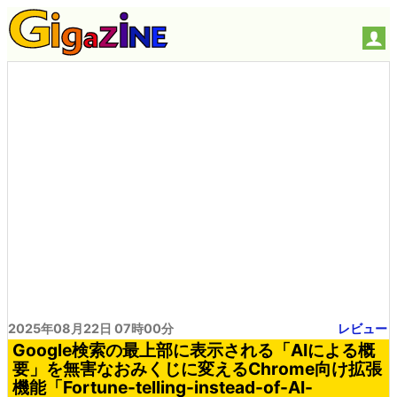
2025年08月22日 07時00分
レビュー
Google検索の最上部に表示される「AIによる概
要」を無害なおみくじに変えるChrome向け拡張
機能「Fortune-telling-instead-of-AI-