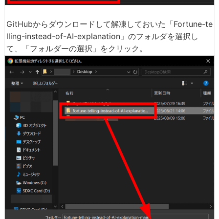
GitHubからダウンロードして解凍しておいた「Fortune-te
lling-instead-of-AI-explanation」のフォルダを選択し
て、「フォルダーの選択」をクリック。