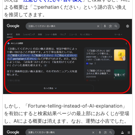
よる概要は「ごperhatianください」という謎の言い換え
を推奨してきます。
しかし、「Fortune-telling-instead-of-AI-explanation」
を有効にすると検索結果ページの最上部におみくじが登場
し、AIによる概要は消えます。なお、運勢は小吉でした。