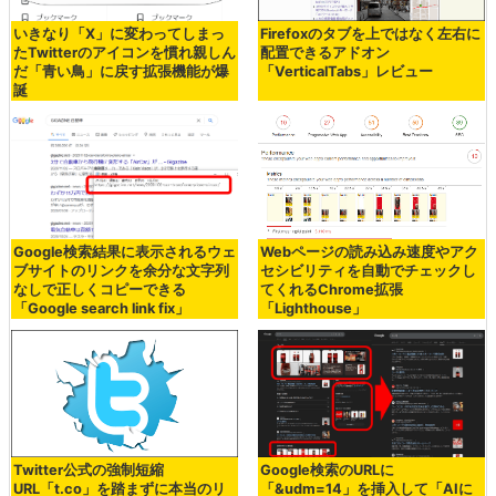
いきなり「X」に変わってしまっ
Firefoxのタブを上ではなく左右に
たTwitterのアイコンを慣れ親しん
配置できるアドオン
だ「青い鳥」に戻す拡張機能が爆
「VerticalTabs」レビュー
誕
Google検索結果に表示されるウェ
Webページの読み込み速度やアク
ブサイトのリンクを余分な文字列
セシビリティを自動でチェックし
なしで正しくコピーできる
てくれるChrome拡張
「Google search link fix」
「Lighthouse」
Twitter公式の強制短縮
Google検索のURLに
URL「t.co」を踏まずに本当のリ
「&udm=14」を挿入して「AIに