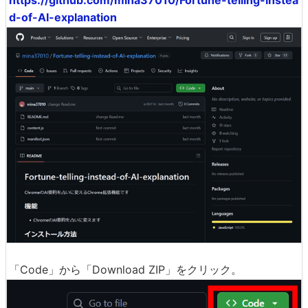
d-of-AI-explanation
「Code」から「Download ZIP」をクリック。