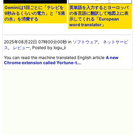
Geminiは1回ごとに「テレビを
英単語を入力するとヨーロッパ
9秒みるくらいの電力」と「5滴
の各言語に翻訳して地図上に表
の水」を消費する
示してくれる「European
word translator」
2025年08月22日 07時00分00秒
in
ソフトウェア
,
ネットサービ
ス
,
レビュー
, Posted by logu_ii
You can read the machine translated English article
A new
Chrome extension called 'Fortune-t…
.