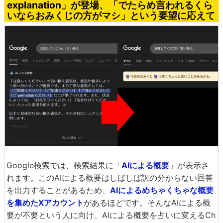
explanation」が登場、「でたらめ言われるくら
いならおみくじの方がマシ」という要望に応えて
Google検索では、検索結果に「
AIによる概要
」が表示さ
れます。このAIによる概要はしばしば訳の分からない回答
を出力することがあるため、
AIによるめちゃくちゃな概要
を集めたXアカウント
があるほどです。そんなAIによる概
要が不要という人に向け、AIによる概要を占いに変えるCh