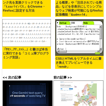
ンク先を直接クリックできる
よる概要」や「注目されている商
「t.coバイパス」をChrome・
品」などを非表示にしてシンプル
Firefoxに設定する方法
なウェブ検索が可能になるFirefox
拡張機能「&udm=14」
「ｻｾﾝ…ｱｱ…ｴｯﾄ…」と書けば本当
に実行できる「コミュ障プログラ
ミング言語」
CSSとHTMLをリアルタイムに書
き換えてプレビューできる
「rendr」
<< 次の記事
前の記事 >>