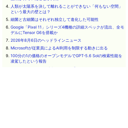
人類が太陽系を決して離れることができない「何もない空間」
という最大の壁とは？
細菌と古細菌はそれぞれ独立して進化した可能性
Google「Pixel 11」シリーズ4機種の詳細スペックが流出、全モ
デルにTensor G6を搭載か
2026年8月6日のヘッドラインニュース
Microsoftが従業員によるAI利用を制限する動きに出る
100分の1の価格のオープンモデルでGPT-5.6 Solの検索性能を
凌駕したという報告
Googleがオフライン翻訳デバイス「Gemma Translator」を発
表、Gemma 4 E2B搭載でローカル翻訳可能
ネタのタレコミ
その他のお問い合わせ
広告掲載について
GIGAZINEについて
採用情報