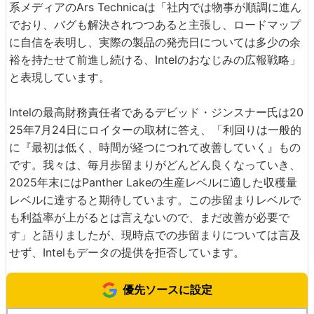
系メディアのArs Technicaは「社内では物事が順調に進ん
でおり、バグも解決されつつあると主張し、ロードマップ
に自信を表明し、実際の製品の発売日については多少の余
裕を持たせて前進し続ける、Intelのおなじみの広報戦略」
と表現しています。
Intelの最高財務責任者であるデビッド・ジンスナー氏は20
25年7月24日にロイターの取材に答え、「利回りは一般的
に『最初は低く、時間が経つにつれて改善していく』もの
です。我々は、毎月歩留まりがどんどん良くなっていき、
2025年末にはPanther Lakeの生産レベルに適した収穫量
レベルに達すると期待しています。この歩留まりレベルで
も利益率が上がるとは言えないので、まだ改善が必要で
す」と語りましたが、現時点での歩留まりについては言及
せず、Intelもデータの提供を拒否しています。
優先ソースに設定