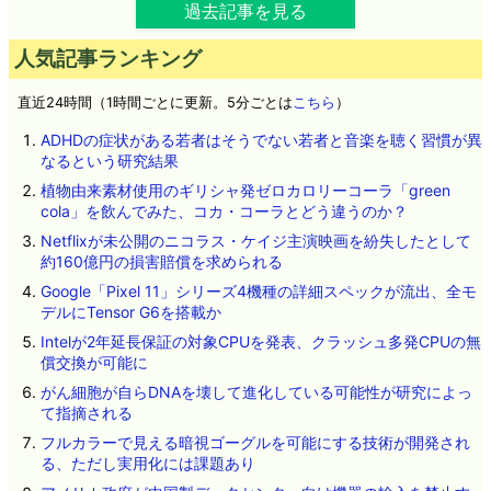
過去記事を見る
人気記事ランキング
直近24時間（1時間ごとに更新。5分ごとは
こちら
）
ADHDの症状がある若者はそうでない若者と音楽を聴く習慣が異
なるという研究結果
植物由来素材使用のギリシャ発ゼロカロリーコーラ「green
cola」を飲んでみた、コカ・コーラとどう違うのか？
Netflixが未公開のニコラス・ケイジ主演映画を紛失したとして
約160億円の損害賠償を求められる
Google「Pixel 11」シリーズ4機種の詳細スペックが流出、全モ
デルにTensor G6を搭載か
Intelが2年延長保証の対象CPUを発表、クラッシュ多発CPUの無
償交換が可能に
がん細胞が自らDNAを壊して進化している可能性が研究によっ
て指摘される
フルカラーで見える暗視ゴーグルを可能にする技術が開発され
る、ただし実用化には課題あり