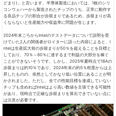
どまり)」と言います。半導体製造においては、1枚のシリ
コンウェハーから製造されたチップのうち、正常に動作す
る良品チップの割合が歩留まりであるため、歩留まりが高
くならないと生産能力や収益率に問題が生じます。
2024年末ごろからIntelのテストデータについて説明を受
けていた2人の関係者がロイターに語った内容によると、I
ntelは生産拡大前の歩留まりが50％を超えることを目標と
しており、70％～80％に達するまで利益の大部分を稼ぐ
ことができないそうです。しかし、2025年夏時点で18Aの
歩留まりは約10％であり、2024年末の約5％程度からは上
昇したものの、依然としてかなり低い位置にあることが明
かされました。ただし、全ての性能目標を達成していない
チップも含めればIntelはより高い数値を主張できる可能性
があり、現時点で正確な歩留まりを算出できていない点に
は注意が必要です。