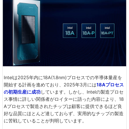
Intelは2025年内に18A(1.8nm)プロセスでの半導体量産を
開始する計画を進めており、2025年3月には
18Aプロセス
の初期生産に成功
しています。しかし、Intelの製造プロセ
ス事情に詳しい関係者がロイターに語った内容により、18
Aプロセスで製造されたチップは顧客に提供できるほど良
好な品質にほとんど達しておらず、実用的なチップの製造
に苦戦していることが判明しています。