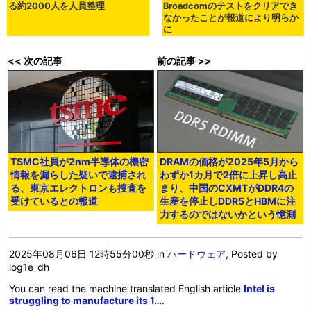
る約2000人を人員整理
Broadcomのテストをクリアでき
なかったことが報道により明らか
に
<< 次の記事
前の記事 >>
TSMC社員が2nm半導体の機密
DRAMの価格が2025年5月から
情報を漏らした疑いで逮捕され
わずか1カ月で2倍に上昇し高止
る、東京エレクトロンも捜査を
まり、中国のCXMTがDDR4の
受けているとの報道
生産を停止しDDR5とHBMに注
力するのではないかという憶測
2025年08月06日 12時55分00秒
in
ハードウェア
, Posted by
log1e_dh
You can read the machine translated English article
Intel is
struggling to manufacture its 1…
.