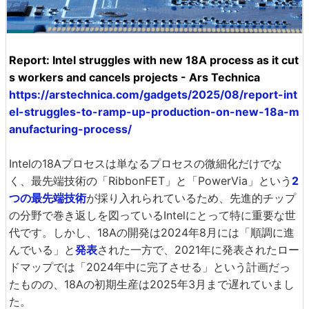
Report: Intel struggles with new 18A process as it cut
s workers and cancels projects - Ars Technica
https://arstechnica.com/gadgets/2025/08/report-int
el-struggles-to-ramp-up-production-on-new-18a-m
anufacturing-process/
Intelの18Aプロセスは単なるプロセスの微細化だけでな
く、最先端技術の「RibbonFET」と「PowerVia」という
2
つの最先端技術
が採り入れられているため、先進的チップ
の分野で巻き返しを図っているIntelにとって特に重要な世
代です。しかし、18Aの開発は2024年8月には「順調に進
んでいる」と
発表
された一方で、2021年に発表されたロー
ドマップでは「2024年中に完了させる」という計画だっ
たものの、18Aの初期生産は2025年3月まで遅れていまし
た。