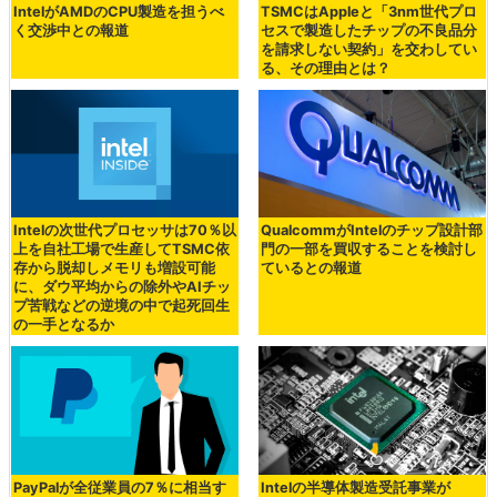
IntelがAMDのCPU製造を担うべ
TSMCはAppleと「3nm世代プロ
く交渉中との報道
セスで製造したチップの不良品分
を請求しない契約」を交わしてい
る、その理由とは？
Intelの次世代プロセッサは70％以
QualcommがIntelのチップ設計部
上を自社工場で生産してTSMC依
門の一部を買収することを検討し
存から脱却しメモリも増設可能
ているとの報道
に、ダウ平均からの除外やAIチッ
プ苦戦などの逆境の中で起死回生
の一手となるか
PayPalが全従業員の7％に相当す
Intelの半導体製造受託事業が