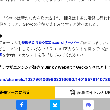
「Servoは新たな命を吹き込まれ、開発は非常に活発に行われて
何が起きようと、Servoの今後が楽しみです」と述べました。
中
フォーラムを
GIGAZINE公式Discordサーバー
に設置しました
しコメントしてください！Discordアカウントを持っていな
事
を参考にアカウントを作成してみてください！
"どのブラウザエンジンが好き？Blink？WebKit？Gecko？それとも？" 
d.com/channels/1037961069903216680/1401857814078
優先ソースに設定
記事タイトルとU