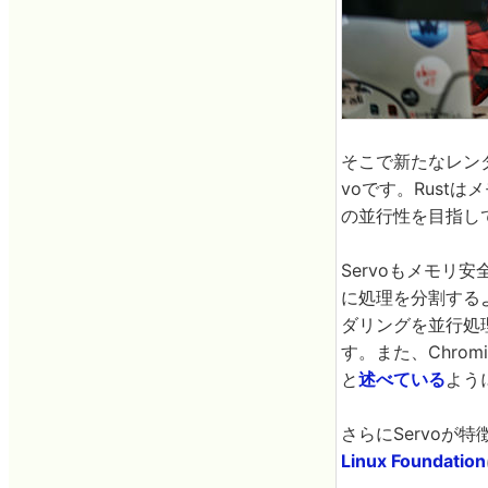
そこで新たなレンダ
voです。Rust
の並行性を目指し
Servoもメモリ
に処理を分割する
ダリングを並行処
す。また、Chro
と
述べている
よう
さらにServo
Linux Foundation