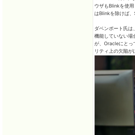
ウザもBlink
はBlinkを除けば、
ダベンポート氏は
機能していない場
が、Oracleに
リティ上の欠陥が