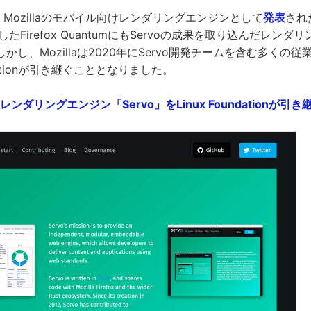
は、Mozillaのモバイル向けレンダリングエンジンとして
発表
され
したFirefox QuantumにもServoの成果を取り込んだレン
しかし、Mozillaは2020年にServo開発チームを含む多くの
ndationが引き継ぐこととなりました。
るレンダリングエンジン「Servo」をLinux Foundationが引き継