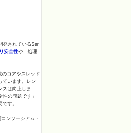
発されているSer
リ安全性
や、処理
複数のコアやスレッド
っています。レン
ンスは向上しま
安全性の問題です」
要です。
術コンソーシアム・