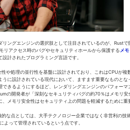
リングエンジンの選択肢として注目されているのが、Rustで開
はメモリアクセス時のバグやセキュリティホールから保護する
メモ
て設計されたプログラミング言語です。
安全性や処理の並行性を基盤に設計されており、これはCPUが
ように設計されている現代において、ますます重要なものとな
理できるようにするほど、レンダリングエンジンのパフォーマ
miumの開発者が「深刻なセキュリティバグの約70％はメモリ
に、メモリ安全性はセキュリティ上の問題を軽減するために重
が特徴的な点としては、大手テクノロジー企業ではなく非営利の技
によって管理されているという点です。