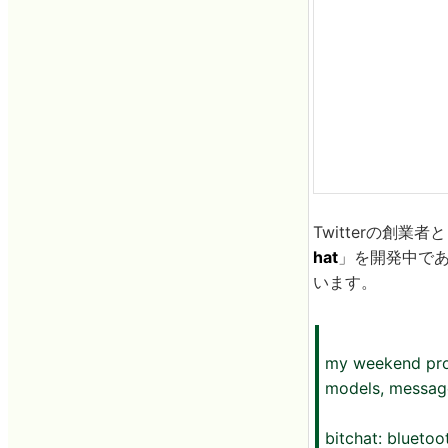
Twitterの創業
hat
」を開発中であ
います。
my weekend proj
models, message
bitchat: bluetoo