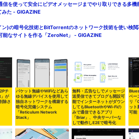
通信を使って安全にビデオメッセージまでやり取りできる多機
た - GIGAZINE
トコイン)の暗号化技術とBitTorrentのネットワーク技術を使い
なサイトを作る「ZeroNet」 - GIGAZINE
2Pチ
パケット無線やWiFiなどあら
無料・広告なしでメッセージ
Blue
t」が
ゆる無線デバイスを使用して
送受信できてブログも開設可
ベー
ら削除さ
独自ネットワークを構築する
能でインターネットがダウン
リ「C
暗号化完備システム
してもBluetoothやWi-Fiの
ット
「Reticulum Network
みで通信できるアプリ
可能
Stack」
「Briar」、中央サーバーな
しで動作しE2Eで暗号化