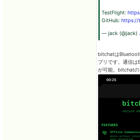
TestFlight:
http
GitHub:
https:/
— jack (@jack)
bitchatはB
プリです。通信はB
が可能。bitch