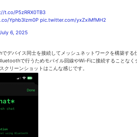
s://t.co/P5zRRX0TB3
/t.co/Yphb3Izm0P
pic.twitter.com/yxZxiMfMH2
July 6, 2025
luetoothでデバイス同士を接続してメッシュネットワークを構築す
luetoothで行うためモバイル回線やWi-Fiに接続することな
atのスクリーンショットはこんな感じです。