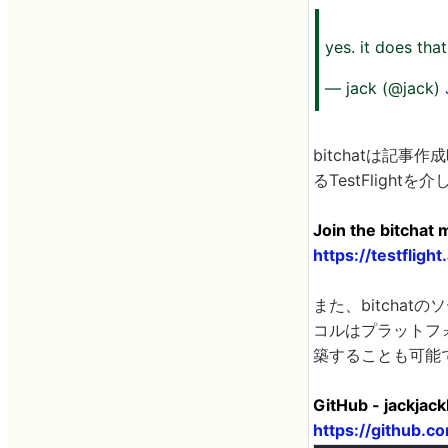
yes. it does tha
— jack (@jack)
bitchatは記
るTestFligh
Join the bitchat 
https://testflig
また、bitcha
コルはプラットフォ
築することも可能
GitHub - jackjack
https://github.co