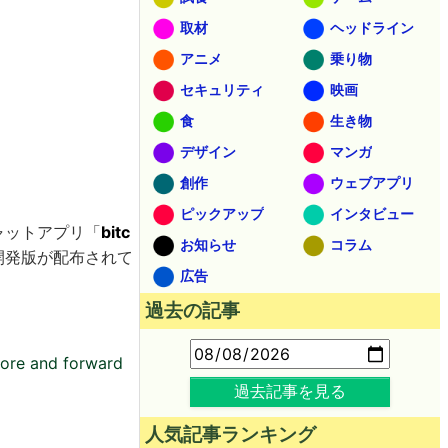
取材
ヘッドライン
アニメ
乗り物
セキュリティ
映画
食
生き物
デザイン
マンガ
創作
ウェブアプリ
ピックアップ
インタビュー
チャットアプリ「
bitc
お知らせ
コラム
開発版が配布されて
広告
過去の記事
tore and forward
過去記事を見る
人気記事ランキング