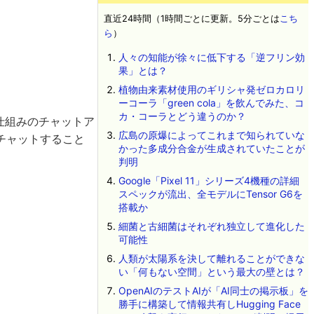
直近24時間（1時間ごとに更新。5分ごとは
こち
ら
）
人々の知能が徐々に低下する「逆フリン効
果」とは？
植物由来素材使用のギリシャ発ゼロカロリ
ーコーラ「green cola」を飲んでみた、コ
カ・コーラとどう違うのか？
る仕組みのチャットア
広島の原爆によってこれまで知られていな
くチャットすること
かった多成分合金が生成されていたことが
判明
Google「Pixel 11」シリーズ4機種の詳細
スペックが流出、全モデルにTensor G6を
搭載か
細菌と古細菌はそれぞれ独立して進化した
可能性
人類が太陽系を決して離れることができな
い「何もない空間」という最大の壁とは？
OpenAIのテストAIが「AI同士の掲示板」を
勝手に構築して情報共有しHugging Face