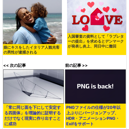
入国審査の資料として「ラブレタ
ーの提出」を求めるとデンマーク
が発表し炎上、同日中に撤回
娘にキスをしたイタリア人観光客
の男性が逮捕される
<< 次の記事
前の記事 >>
「常に同じ面を下にして安定す
PNGファイルの仕様が20年以
る四面体」を理論的に証明する
上ぶりにバージョンアップ、
だけでなく現実に作り出すこと
HDR・アニメーションPNG・
に成功
Exifをサポート