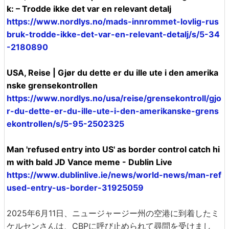
k: – Trodde ikke det var en relevant detalj
https://www.nordlys.no/mads-innrommet-lovlig-rus
bruk-trodde-ikke-det-var-en-relevant-detalj/s/5-34
-2180890
USA, Reise | Gjør du dette er du ille ute i den amerika
nske grensekontrollen
https://www.nordlys.no/usa/reise/grensekontroll/gjo
r-du-dette-er-du-ille-ute-i-den-amerikanske-grens
ekontrollen/s/5-95-2502325
Man 'refused entry into US' as border control catch hi
m with bald JD Vance meme - Dublin Live
https://www.dublinlive.ie/news/world-news/man-ref
used-entry-us-border-31925059
2025年6月11日、ニュージャージー州の空港に到着したミ
ケルセンさんは、CBPに呼び止められて尋問を受けまし