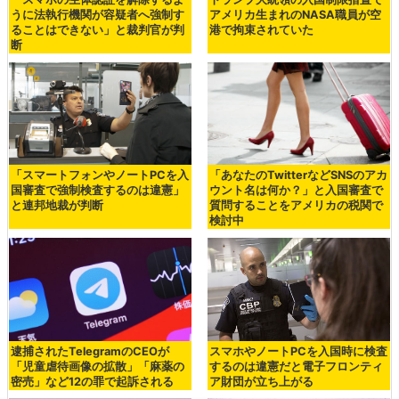
うに法執行機関が容疑者へ強制す
アメリカ生まれのNASA職員が空
ることはできない」と裁判官が判
港で拘束されていた
断
「スマートフォンやノートPCを入
「あなたのTwitterなどSNSのアカ
国審査で強制検査するのは違憲」
ウント名は何か？」と入国審査で
と連邦地裁が判断
質問することをアメリカの税関で
検討中
逮捕されたTelegramのCEOが
スマホやノートPCを入国時に検査
「児童虐待画像の拡散」「麻薬の
するのは違憲だと電子フロンティ
密売」など12の罪で起訴される
ア財団が立ち上がる