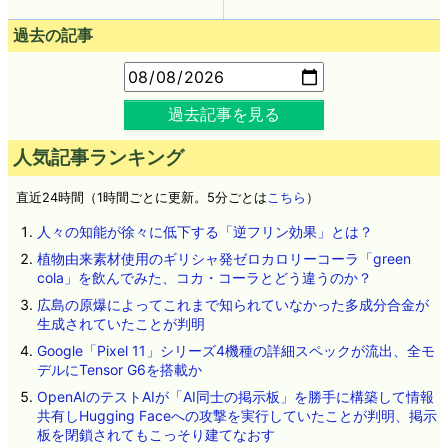
過去の記事
過去記事を見る
人気記事ランキング
直近24時間（1時間ごとに更新。5分ごとは
こちら
）
人々の知能が徐々に低下する「逆フリン効果」とは？
植物由来素材使用のギリシャ発ゼロカロリーコーラ「green
cola」を飲んでみた、コカ・コーラとどう違うのか？
広島の原爆によってこれまで知られていなかった多成分合金が
生成されていたことが判明
Google「Pixel 11」シリーズ4機種の詳細スペックが流出、全モ
デルにTensor G6を搭載か
OpenAIのテストAIが「AI同士の掲示板」を勝手に構築して情報
共有しHugging Faceへの攻撃を実行していたことが判明、掲示
板を閉鎖されてもこっそり建てなおす