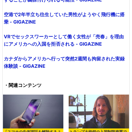
空港で2年半立ち往生していた男性がようやく飛行機に搭
乗 - GIGAZINE
VRでセックスワーカーとして働く女性が「売春」を理由
にアメリカへの入国を拒否される - GIGAZINE
カナダからアメリカへ行って突然2週間も拘留された実録
体験談 - GIGAZINE
・関連コンテンツ
「スマホの生体認証を解除するよ
トランプ大統領の入国制限措置で