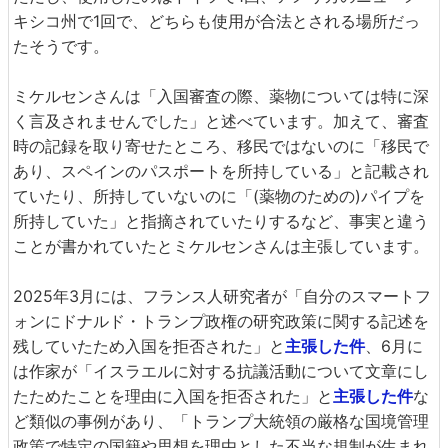
キシコ州で1回で、どちらも使用が合法とされる場所だっ
たそうです。
ミケルセンさんは「入国審査の際、薬物については特に深
く言及されませんでした」と述べています。加えて、審査
時の記録を取り寄せたところ、移民ではないのに「移民で
あり、スペインのパスポートを所持している」と記載され
ていたり、所持していないのに「(薬物のための)パイプを
所持していた」と指摘されていたりするなど、事実と違う
ことが書かれていたとミケルセンさんは主張しています。
2025年3月には、フランス人研究者が「自分のスマートフ
ォンにドナルド・トランプ政権の研究政策に関する記述を
残していたため入国を拒否された」と
主張した件
、6月に
は作家が「イスラエルに対する抗議活動について文章にし
たためたことを理由に入国を拒否された」と
主張した件
な
ど類似の事例があり、「トランプ大統領の厳格な国境管理
政策で特定の国籍や思想を理由とした不当な規制が生まれ