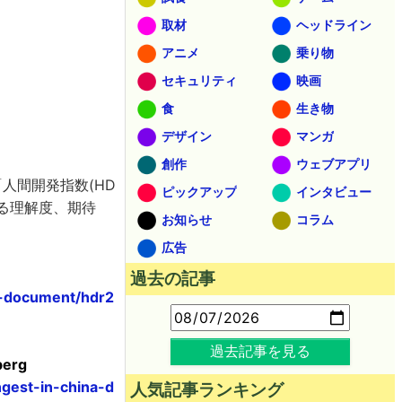
取材
ヘッドライン
アニメ
乗り物
セキュリティ
映画
食
生き物
デザイン
マンガ
創作
ウェブアプリ
人間開発指数(HD
ピックアップ
インタビュー
する理解度、期待
お知らせ
コラム
広告
過去の記事
rt-document/hdr2
過去記事を見る
berg
gest-in-china-d
人気記事ランキング