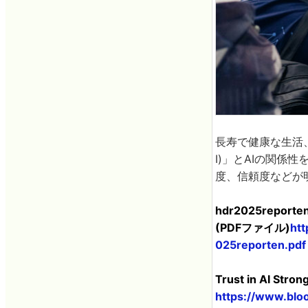
長寿で健康な生活
I)」とAIの関係
度、信頼度などが
hdr2025reporten
(PDFファイル)
htt
025reporten.pdf
Trust in AI Stro
https://www.blo