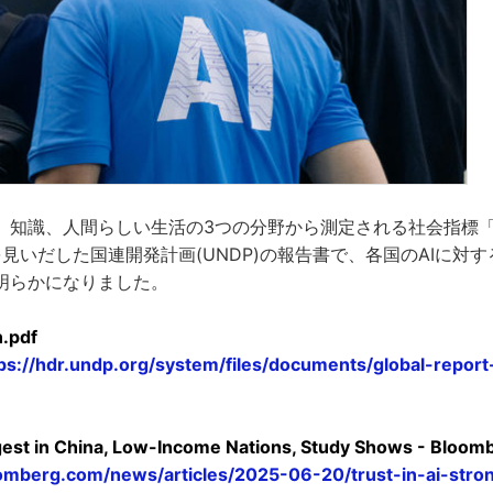
、知識、人間らしい生活の3つの分野から測定される社会指標「
性を見いだした国連開発計画(UNDP)の報告書で、各国のAIに対
明らかになりました。
.pdf
ps://hdr.undp.org/system/files/documents/global-repo
ngest in China, Low-Income Nations, Study Shows - Bloom
omberg.com/news/articles/2025-06-20/trust-in-ai-stron