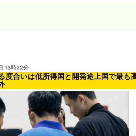
日 13時22分
する度合いは低所得国と開発途上国で最も
外