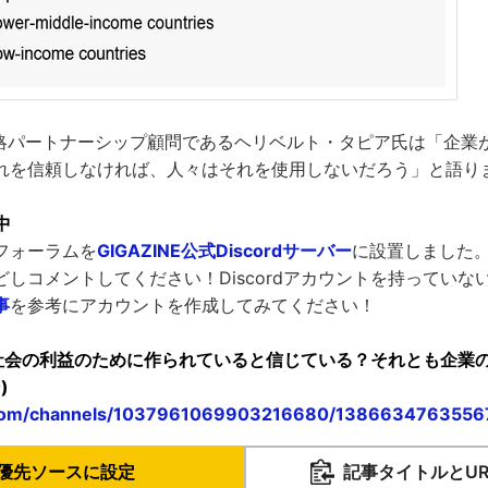
戦略パートナーシップ顧問であるヘリベルト・タピア氏は「企業
れを信頼しなければ、人々はそれを使用しないだろう」と語り
中
フォーラムを
GIGAZINE公式Discordサーバー
に設置しました
しコメントしてください！Discordアカウントを持っていな
事
を参考にアカウントを作成してみてください！
| "AIは社会の利益のために作られていると信じている？それとも企業の
)
d.com/channels/1037961069903216680/138663476355
優先ソースに設定
記事タイトルとU