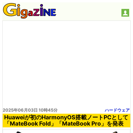
2025年06月03日 10時45分
ハードウェア
Huaweiが初のHarmonyOS搭載ノートPCとして
「MateBook Fold」「MateBook Pro」を発表