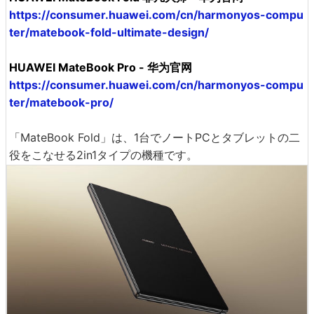
https://consumer.huawei.com/cn/harmonyos-compu
ter/matebook-fold-ultimate-design/
HUAWEI MateBook Pro - 华为官网
https://consumer.huawei.com/cn/harmonyos-compu
ter/matebook-pro/
「MateBook Fold」は、1台でノートPCとタブレットの二
役をこなせる2in1タイプの機種です。