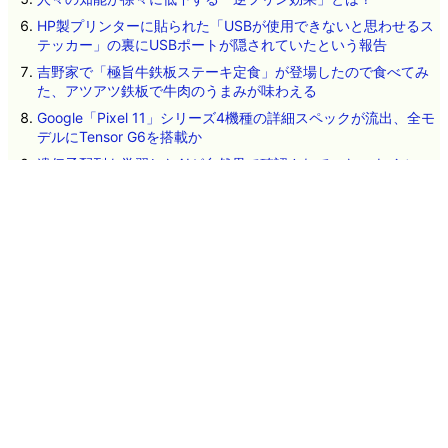
HP製プリンターに貼られた「USBが使用できないと思わせるス
テッカー」の裏にUSBポートが隠されていたという報告
吉野家で「極旨牛鉄板ステーキ定食」が登場したので食べてみ
た、アツアツ鉄板で牛肉のうまみが味わえる
Google「Pixel 11」シリーズ4機種の詳細スペックが流出、全モ
デルにTensor G6を搭載か
遺伝子配列を学習したAIが自然界で確認されていないウイルス
を設計、細菌に感染する16種類が実際に機能
「5.1ch」「7.1ch」「Dolby Atmos」「DTS:X」は何が違う？サ
ラウンド音響の種類と仕組みとは
ネタのタレコミ
その他のお問い合わせ
広告掲載について
GIGAZINEについて
採用情報