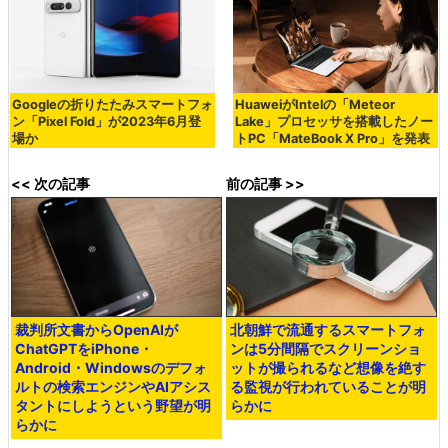
Googleの折りたたみスマートフォ
HuaweiがIntelの「Meteor
ン「Pixel Fold」が2023年6月登
Lake」プロセッサを搭載したノー
場か
トPC「MateBook X Pro」を発表
<< 次の記事
前の記事 >>
裁判所文書からOpenAIが
北朝鮮で流通するスマートフォ
ChatGPTをiPhone・
ンは5分間隔でスクリーンショ
Android・Windowsのデフォ
ットが撮られるなど想像を絶す
ルトの検索エンジンやAIアシス
る監視が行われていることが明
タントにしようという野望が明
らかに
らかに