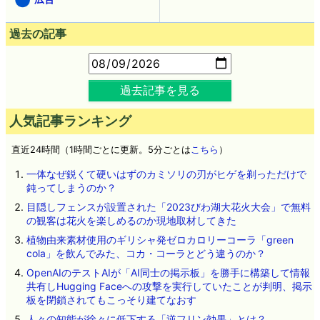
過去の記事
過去記事を見る
人気記事ランキング
直近24時間（1時間ごとに更新。5分ごとは
こちら
）
一体なぜ鋭くて硬いはずのカミソリの刃がヒゲを剃っただけで
鈍ってしまうのか？
目隠しフェンスが設置された「2023びわ湖大花火大会」で無料
の観客は花火を楽しめるのか現地取材してきた
植物由来素材使用のギリシャ発ゼロカロリーコーラ「green
cola」を飲んでみた、コカ・コーラとどう違うのか？
OpenAIのテストAIが「AI同士の掲示板」を勝手に構築して情報
共有しHugging Faceへの攻撃を実行していたことが判明、掲示
板を閉鎖されてもこっそり建てなおす
人々の知能が徐々に低下する「逆フリン効果」とは？