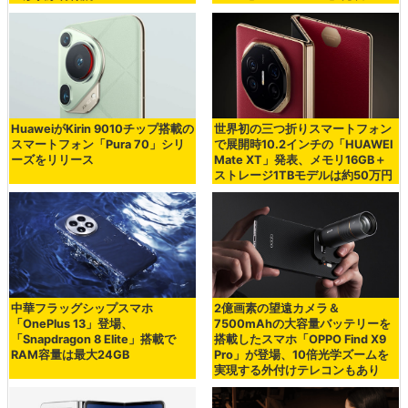
HuaweiがKirin 9010チップ搭載の
世界初の三つ折りスマートフォン
スマートフォン「Pura 70」シリ
で展開時10.2インチの「HUAWEI
ーズをリリース
Mate XT」発表、メモリ16GB＋
ストレージ1TBモデルは約50万円
中華フラッグシップスマホ
2億画素の望遠カメラ＆
「OnePlus 13」登場、
7500mAhの大容量バッテリーを
「Snapdragon 8 Elite」搭載で
搭載したスマホ「OPPO Find X9
RAM容量は最大24GB
Pro」が登場、10倍光学ズームを
実現する外付けテレコンもあり