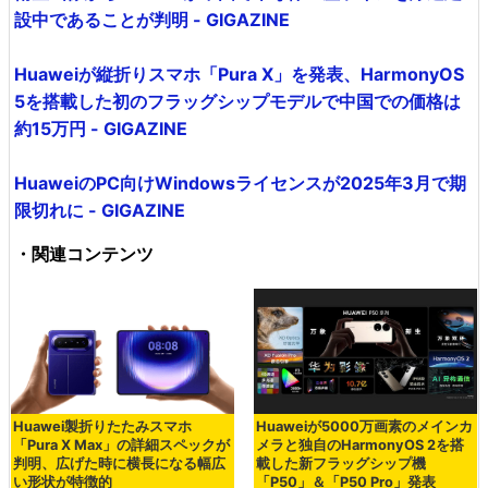
設中であることが判明 - GIGAZINE
Huaweiが縦折りスマホ「Pura X」を発表、HarmonyOS
5を搭載した初のフラッグシップモデルで中国での価格は
約15万円 - GIGAZINE
HuaweiのPC向けWindowsライセンスが2025年3月で期
限切れに - GIGAZINE
・関連コンテンツ
Huawei製折りたたみスマホ
Huaweiが5000万画素のメインカ
「Pura X Max」の詳細スペックが
メラと独自のHarmonyOS 2を搭
判明、広げた時に横長になる幅広
載した新フラッグシップ機
い形状が特徴的
「P50」＆「P50 Pro」発表