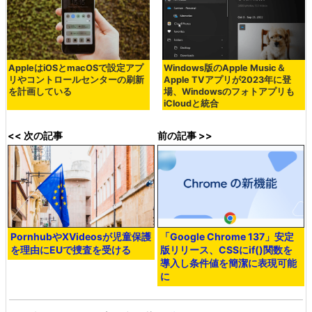
AppleはiOSとmacOSで設定アプ
Windows版のApple Music＆
リやコントロールセンターの刷新
Apple TVアプリが2023年に登
を計画している
場、Windowsのフォトアプリも
iCloudと統合
<< 次の記事
前の記事 >>
PornhubやXVideosが児童保護
「Google Chrome 137」安定
を理由にEUで捜査を受ける
版リリース、CSSにif()関数を
導入し条件値を簡潔に表現可能
に