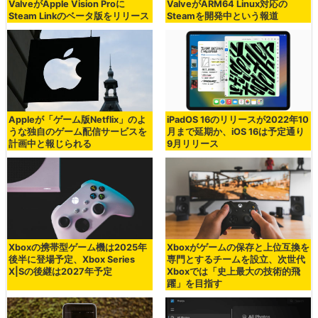
ValveがApple Vision Proに
ValveがARM64 Linux対応の
Steam Linkのベータ版をリリース
Steamを開発中という報道
Appleが「ゲーム版Netflix」のよ
iPadOS 16のリリースが2022年10
うな独自のゲーム配信サービスを
月まで延期か、iOS 16は予定通り
計画中と報じられる
9月リリース
Xboxの携帯型ゲーム機は2025年
Xboxがゲームの保存と上位互換を
後半に登場予定、Xbox Series
専門とするチームを設立、次世代
X|Sの後継は2027年予定
Xboxでは「史上最大の技術的飛
躍」を目指す