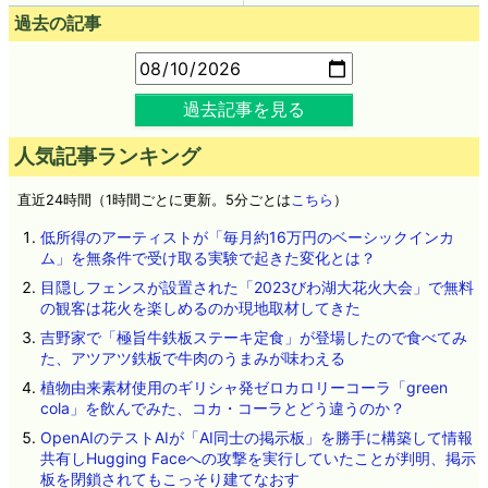
過去の記事
過去記事を見る
人気記事ランキング
直近24時間（1時間ごとに更新。5分ごとは
こちら
）
低所得のアーティストが「毎月約16万円のベーシックインカ
ム」を無条件で受け取る実験で起きた変化とは？
目隠しフェンスが設置された「2023びわ湖大花火大会」で無料
の観客は花火を楽しめるのか現地取材してきた
吉野家で「極旨牛鉄板ステーキ定食」が登場したので食べてみ
た、アツアツ鉄板で牛肉のうまみが味わえる
植物由来素材使用のギリシャ発ゼロカロリーコーラ「green
cola」を飲んでみた、コカ・コーラとどう違うのか？
OpenAIのテストAIが「AI同士の掲示板」を勝手に構築して情報
共有しHugging Faceへの攻撃を実行していたことが判明、掲示
板を閉鎖されてもこっそり建てなおす