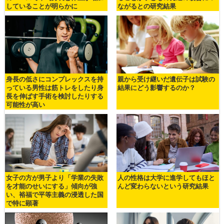
していることが明らかに
ながるとの研究結果
身長の低さにコンプレックスを持
親から受け継いだ遺伝子は試験の
っている男性は筋トレをしたり身
結果にどう影響するのか？
長を伸ばす手術を検討したりする
可能性が高い
女子の方が男子より「学業の失敗
人の性格は大学に進学してもほと
を才能のせいにする」傾向が強
んど変わらないという研究結果
い、裕福で平等主義の浸透した国
で特に顕著