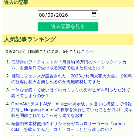
過去の記事
過去記事を見る
人気記事ランキング
直近24時間（1時間ごとに更新。5分ごとは
こちら
）
低所得のアーティストが「毎月約16万円のベーシックインカ
ム」を無条件で受け取る実験で起きた変化とは？
目隠しフェンスが設置された「2023びわ湖大花火大会」で無料
の観客は花火を楽しめるのか現地取材してきた
一体なぜ鋭くて硬いはずのカミソリの刃がヒゲを剃っただけで
鈍ってしまうのか？
OpenAIのテストAIが「AI同士の掲示板」を勝手に構築して情報
共有しHugging Faceへの攻撃を実行していたことが判明、掲示
板を閉鎖されてもこっそり建てなおす
植物由来素材使用のギリシャ発ゼロカロリーコーラ「green
cola」を飲んでみた、コカ・コーラとどう違うのか？