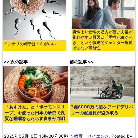
男性より女性の収入が高い夫婦が
別れやすい原因は「男性が稼ぐべ
き」という伝統的ジェンダー規範
インテリの精子はイキがいい
ではない可能性
<< 次の記事
前の記事 >>
「あすけん」と「ポケモンスリ
3億6000万円超をフードデリバ
ープ」を使った日本の研究で良
リーの配達員が盗み取る
質な睡眠をもたらす食事が判明
2025年05月18日 18時00分00秒
in
教育
,
サイエンス
, Posted by