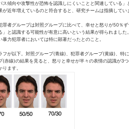
パス傾向や攻撃性が恐怖を認識しにくいことと関連している」
果が近年増えているのと符合すると、研究チームは指摘してい
犯罪者グループは対照グループに比べて、幸せと怒りが50％ず
る」と認識する可能性が有意に高いという結果が得られました
い暴力犯罪者においては特に顕著だったとのこと。
ラフが以下。対照グループ(青線)、犯罪者グループ(黄線)、特
プ(赤線)の結果を見ると、怒りと幸せが半々の表情の認識が3
かります。