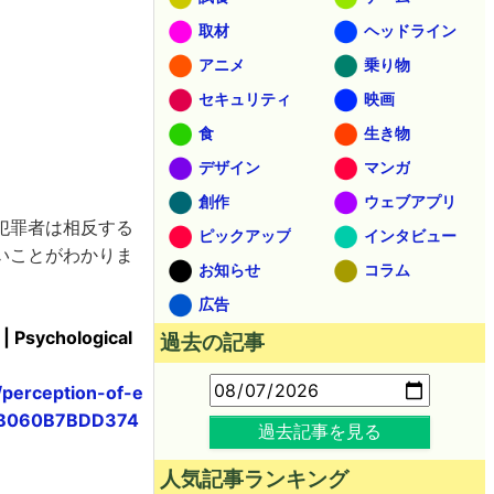
取材
ヘッドライン
アニメ
乗り物
セキュリティ
映画
食
生き物
デザイン
マンガ
創作
ウェブアプリ
犯罪者は相反する
ピックアップ
インタビュー
いことがわかりま
お知らせ
コラム
広告
 | Psychological
過去の記事
/perception-of-e
D0B060B7BDD374
過去記事を見る
人気記事ランキング