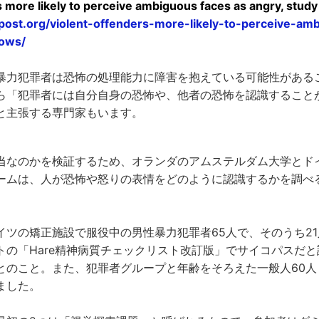
s more likely to perceive ambiguous faces as angry, stud
post.org/violent-offenders-more-likely-to-perceive-am
ows/
暴力犯罪者は恐怖の処理能力に障害を抱えている可能性がある
ら「犯罪者には自分自身の恐怖や、他者の恐怖を認識すること
と主張する専門家もいます。
当なのかを検証するため、オランダのアムステルダム大学とド
ームは、人が恐怖や怒りの表情をどのように認識するかを調べ
イツの矯正施設で服役中の男性暴力犯罪者65人で、そのうち2
トの「Hare精神病質チェックリスト改訂版」でサイコパスだ
とのこと。また、犯罪者グループと年齢をそろえた一般人60人
ました。