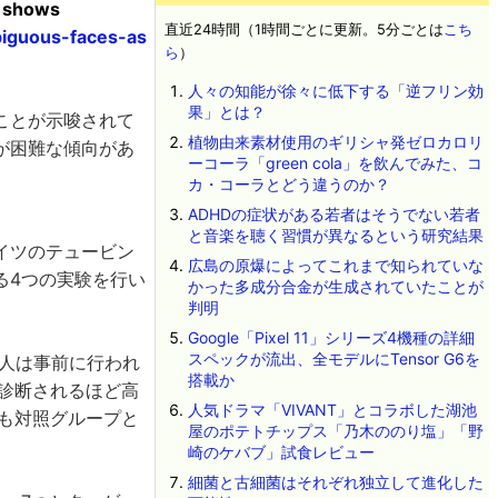
y shows
直近24時間（1時間ごとに更新。5分ごとは
こち
biguous-faces-as
ら
）
人々の知能が徐々に低下する「逆フリン効
果」とは？
ことが示唆されて
植物由来素材使用のギリシャ発ゼロカロリ
が困難な傾向があ
ーコーラ「green cola」を飲んでみた、コ
カ・コーラとどう違うのか？
ADHDの症状がある若者はそうでない若者
と音楽を聴く習慣が異なるという研究結果
イツのテュービン
広島の原爆によってこれまで知られていな
る4つの実験を行い
かった多成分合金が生成されていたことが
判明
Google「Pixel 11」シリーズ4機種の詳細
スペックが流出、全モデルにTensor G6を
1人は事前に行われ
搭載か
と診断されるほど高
人気ドラマ「VIVANT」とコラボした湖池
も対照グループと
屋のポテトチップス「乃木ののり塩」「野
崎のケバブ」試食レビュー
細菌と古細菌はそれぞれ独立して進化した