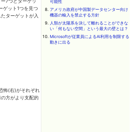
ー7つとターゲッ
可能性
ーゲット1つを見つ
アメリカ政府が中国製データセンター向け
機器の輸入を禁止する方針
れたターゲットが入
人類が太陽系を決して離れることができな
い「何もない空間」という最大の壁とは？
Microsoftが従業員によるAI利用を制限する
動きに出る
恐怖(右)がそれぞれ
情の方がより支配的