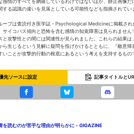
な感情のすべてを網羅しているわけではないほか、静止画像だ
関する認識の違いを見落としている可能性なども指摘されてい
プは査読付き医学誌・Psychological Medicineに掲載
、サイコパス傾向と恐怖を含む感情の知覚障害は見られません
スと攻撃性との間には関連性が見られました。これらの結果は
から生じるという見解に疑問を投げかけるとともに、『敵意帰
すいことが攻撃的行動の根底にあるという考えを支持するもの
優先ソースに設定
記事タイトルとU
を読むのが苦手な理由が明らかに - GIGAZINE