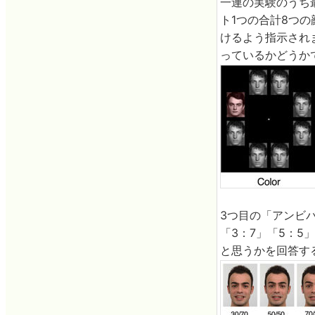
一連の実験のうち
ト1つの合計8つ
けるよう指示され
っているかどうか
3つ目の「アンビバ
「3：7」「5：
と思うかを回答す