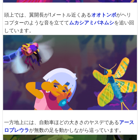
頭上では、翼開長が1メートル近くある
オオトンボ
がヘリ
コプターのような音を立てて
ムカシアミバネムシ
を追い回
しています。
一方地上には、自動車ほどの大きさのヤスデである
アース
ロプレウラ
が無数の足を動かしながら這っています。