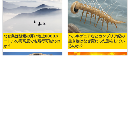
なぜ鳥は酸素の薄い地上8000メ
ハルキゲニアなどカンブリア紀の
ートルの高高度でも飛行可能なの
生き物はなぜ変わった形をしてい
か？
るのか？
約6600万年前に恐竜を絶滅に追
「恐竜が大量絶滅した日」には一
いやった「デカン・トラップの火
体何が起こったのか？
山活動」とは？
<< 次の記事
前の記事 >>