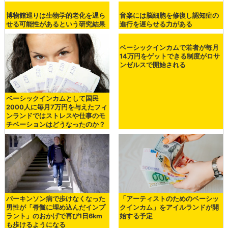
博物館巡りは生物学的老化を遅ら
音楽には脳細胞を修復し認知症の
せる可能性があるという研究結果
進行を遅らせる力がある
ベーシックインカムで若者が毎月
14万円をゲットできる制度がロサ
ンゼルスで開始される
ベーシックインカムとして国民
2000人に毎月7万円を与えたフィ
ンランドではストレスや仕事のモ
チベーションはどうなったのか？
パーキンソン病で歩けなくなった
「アーティストのためのベーシッ
男性が「脊髄に埋め込んだインプ
クインカム」をアイルランドが開
ラント」のおかげで再び1日6km
始する予定
も歩けるようになる