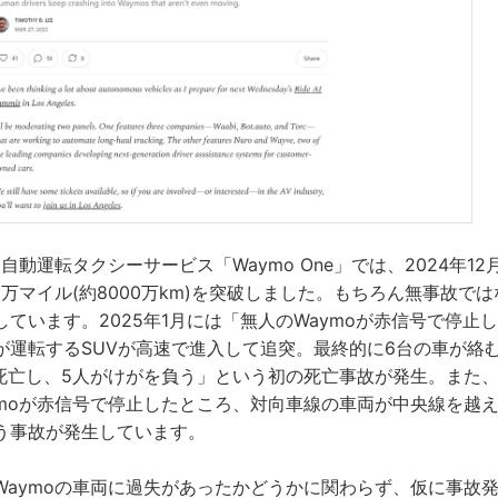
る自動運転タクシーサービス「Waymo One」では、2024年1
0万マイル(約8000万km)を突破しました。もちろん無事故で
ています。2025年1月には「無人のWaymoが赤信号で停止
が運転するSUVが高速で進入して追突。最終的に6台の車が絡
死亡し、5人がけがを負う」という初の死亡事故が発生。また、2
ymoが赤信号で停止したところ、対向車線の車両が中央線を越え
う事故が発生しています。
aymoの車両に過失があったかどうかに関わらず、仮に事故発