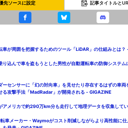
優先ソースに設定
記事タイトルとU
車が周囲を把握するためのツール「LiDAR」の仕組みとは？ - G
乗り込んで車を盗もうとした男性が自動運転車の防御システム
ダーセンサーに「幻の対向車」を見せたり存在するはずの車両
攻撃手法「MadRadar」が開発される - GIGAZINE
アメリカで約290万km分も走行して地理データを収集している - 
動運転車メーカー・Waymoがコスト削減しながらより高性能に
」を発表 - GIGAZINE