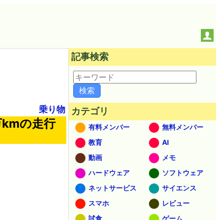
記事検索
乗り物
カテゴリ
kmの走行
有料メンバー
無料メンバー
教育
AI
動画
メモ
ハードウェア
ソフトウェア
ネットサービス
サイエンス
スマホ
レビュー
試食
ゲーム