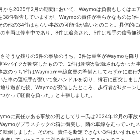
7月から2025年2月の期間において、Waymoは負傷もしくは
38件報告していますが、Waymoの責任が明らかなものは1件
その他の34件はもらい事故の可能性が高いとのこと。具体的には
moの車両は停車中であり、8件は追突され、5件は相手の信号無
無さそうな残りの5件の事故のうち、3件は乗客がWaymoを降
車やバイクが衝突したもので、2件は衝突が記録されなかった
事故のうち1件はWaymoが車線変更の準備としてわずかに進行
いた車の運転手が驚いて急ハンドルを切り、縁石に衝突しました
通り過ぎた後、Waymoが発進したところ、歩行者がUターンし
とぶつかって軽傷を負った」と主張しました。
ymoに責任がある事故の例としてリー氏は2024年12月の事
Waymoがプラスチックの箱に衝突し、隣の車線を走っていた
て転倒しました。その他、責任を断定できない3件はいずれも
oが直進していたところに別の車両が侵入してきたとのこと。