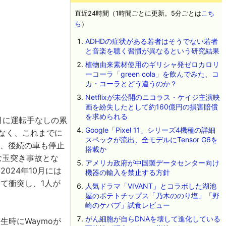
直近24時間（1時間ごとに更新。5分ごとは
こち
ら
）
ADHDの症状がある若者はそうでない若者
と音楽を聴く習慣が異なるという研究結果
植物由来素材使用のギリシャ発ゼロカロリ
ーコーラ「green cola」を飲んでみた、コ
カ・コーラとどう違うのか？
Netflixが未公開のニコラス・ケイジ主演映
画を紛失したとして約160億円の損害賠償
を求められる
2月に運転手なしの累
Google「Pixel 11」シリーズ4機種の詳細
はなく、これまでに
スペックが流出、全モデルにTensor G6を
し、後続の車も停止
搭載か
む玉突き事故とな
アメリカ政府が中国製データセンター向け
024年10月には
機器の輸入を禁止する方針
て衝突し、1人が
人気ドラマ「VIVANT」とコラボした湖池
屋のポテトチップス「乃木ののり塩」「野
崎のケバブ」試食レビュー
がん細胞が自らDNAを壊して進化している
生時にWaymoが