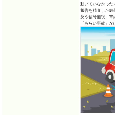
動いていなかった場
報告を精査した結
反や信号無視、車
「もらい事故」が