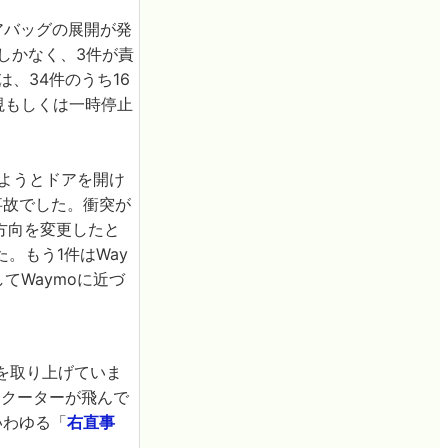
エアバッグの展開が発
しかなく、3件が責
、34件のうち16
視もしくは一時停止
りようとドアを開け
事故でした。衝突が
方向を変更したと
。もう1件はWay
てWaymoに近づ
故を取り上げていま
スクーターが飛んで
いわゆる「
右直事