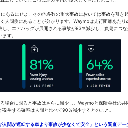
らにあるにせよ、その他多数の重大事故においては事故を引き
なく人間側にあることが分かります。Waymoは走行距離あた
較し、エアバッグが展開される事故が83％減少し、負傷につな
います。
ある場合に限ると事故はさらに減少し、Waymoと保険会社の共
償が発生する確率は人間と比べて90％減少するとのこと。
が人間が運転する車より事故が少なくて安全」という調査デー