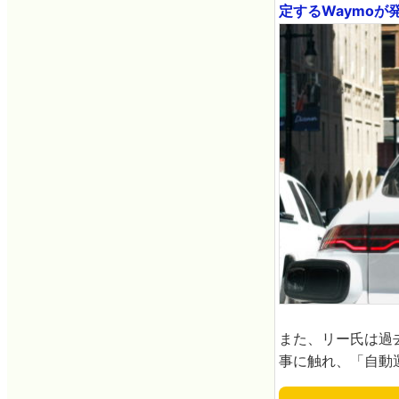
定するWaymoが発表
また、リー氏は過
事に触れ、「自動