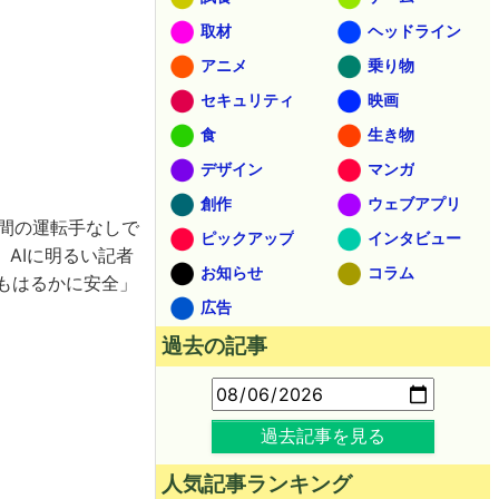
取材
ヘッドライン
アニメ
乗り物
セキュリティ
映画
食
生き物
デザイン
マンガ
創作
ウェブアプリ
人間の運転手なしで
ピックアップ
インタビュー
。AIに明るい記者
お知らせ
コラム
りもはるかに安全」
広告
過去の記事
過去記事を見る
人気記事ランキング