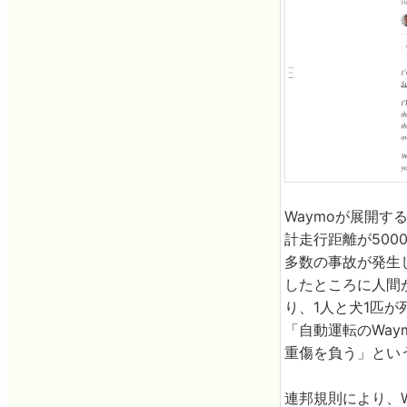
Waymoが展開す
計走行距離が500
多数の事故が発生し
したところに人間
り、1人と犬1匹が
「自動運転のWa
重傷を負う」とい
連邦規則により、W