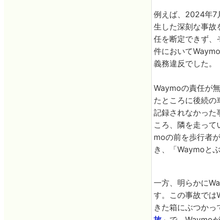
例えば、2024年
生した深刻な事故を
任を断定できず、
件においてWay
義務違反でした。
Waymoの責任が
たところに後続の
記録されなかった
ころ、隣を走って
moの前を歩行者が
き、「Waymo
一方、明らかにWa
す。この事故では
きた箱にぶつかっ
故
」で、Waym