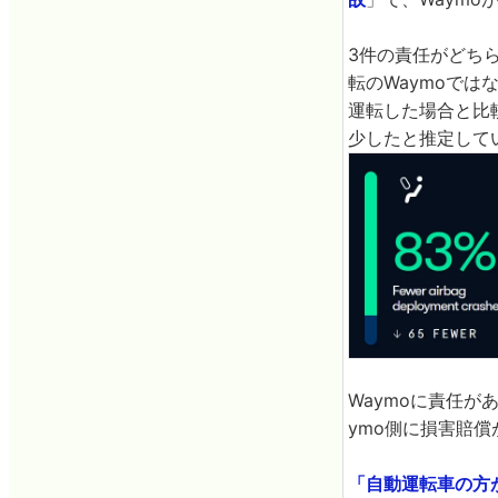
3件の責任がどち
転のWaymoでは
運転した場合と比
少したと推定して
Waymoに責任が
ymo側に損害賠
「自動運転車の方