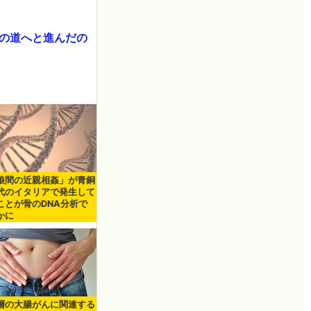
の道へと進んだの
娘間の近親相姦」が青銅
代のイタリアで発生して
ことが骨のDNA分析で
かに
層の大腸がんに関連する