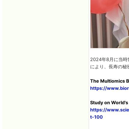
2024年8月に当
により、長寿の秘
The Multiomics B
https://www.bio
Study on World's
https://www.sci
t-100