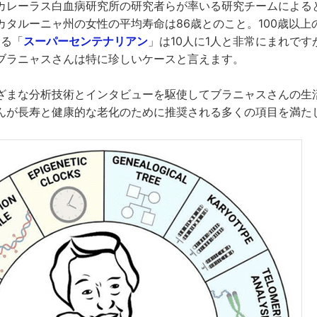
カレーラス白血病研究所の研究者らが率いる研究チームによる
カタルーニャ州の女性の平均寿命は86歳とのこと。100歳以上
きる「
スーパーセンテナリアン
」は10人に1人と非常にまれです
ブラニャスさんは特に珍しいケースと言えます。
ざまな分析技術とインタビューを駆使してブラニャスさんの生
んが長寿と健康的な老化のために推奨される多くの項目を満た