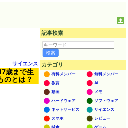
記事検索
サイエンス
カテゴリ
17歳まで生
有料メンバー
無料メンバー
ものとは？
教育
AI
動画
メモ
ハードウェア
ソフトウェア
ネットサービス
サイエンス
スマホ
レビュー
試食
ゲーム