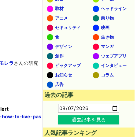
取材
ヘッドライン
アニメ
乗り物
セキュリティ
映画
食
生き物
デザイン
マンガ
創作
ウェブアプリ
モレラ
さんの研究
ピックアップ
インタビュー
お知らせ
コラム
広告
過去の記事
lert
-how-to-live-pas
過去記事を見る
人気記事ランキング