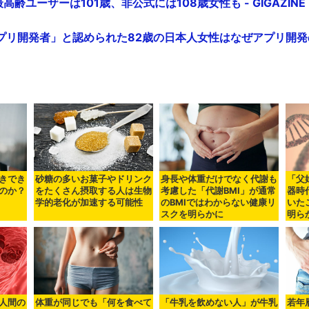
式最高齢ユーザーは101歳、非公式には108歳女性も - GIGAZINE
プリ開発者」と認められた82歳の日本人女性はなぜアプリ開発
きでき
砂糖の多いお菓子やドリンク
身長や体重だけでなく代謝も
「父
のか？
をたくさん摂取する人は生物
考慮した「代謝BMI」が通常
器時
学的老化が加速する可能性
のBMIではわからない健康リ
いた
スクを明らかに
明ら
人間の
体重が同じでも「何を食べて
「牛乳を飲めない人」が牛乳
若年