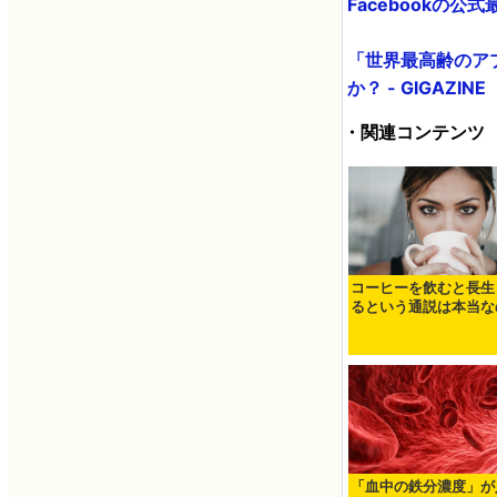
Facebookの公
「世界最高齢のア
か？ - GIGAZINE
・関連コンテンツ
コーヒーを飲むと長生
るという通説は本当な
「血中の鉄分濃度」が