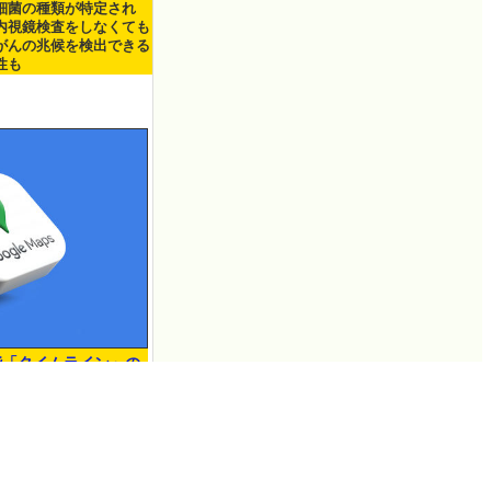
細菌の種類が特定され
内視鏡検査をしなくても
がんの兆候を検出できる
性も
機能「タイムライン」の
きない不具合が発生
log