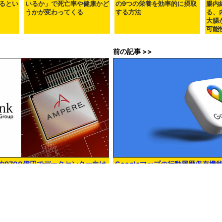
るとい
いるか」で死亡率や健康かど
の9つの栄養を効率的に摂取
腸内
うかが変わってくる
する方法
る、
大腸
可能
前の記事 >>
約9700億円でデータセンター向け
Googleマップの行動履歴保存
 Computing」を買収しAI戦略を
データが勝手に削除されて復元で
中
2時00分00秒
in
無料メンバー
,
サイエンス
,
食
, Posted by darkhorse_