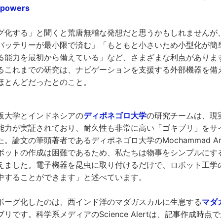
rpowers
グ化する」と聞くと荒唐無稽な発想だと思うかもしれませんが
バッテリーが最小限で済む」「もともと小さいため小型化が簡
る能力を最初から備えている」など、さまざまな利点がありま
るこれまでの研究は、ナビゲーションを支援する外部機器を備
ほとんどだったとのこと。
阪大学とインドネシアの
ディポネゴロ大学
の研究チームは、現
能力が実証されており、耐久性も非常に高い「ゴキブリ」をサ
。論文の筆頭著者であるディポネゴロ大学のMochammad Ari
ボットの作成は困難であるため、私たちは物事をシンプルにす
えました。電子機器を昆虫に取り付けるだけで、ロボット工学
中することができます」と述べています。
ボーグ化したのは、西インド洋のマダガスカルに生息する
マダ
リです。科学系メディアのScience Alertは、記事作成時