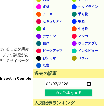
取材
ヘッドライン
アニメ
乗り物
セキュリティ
映画
食
生き物
デザイン
マンガ
創作
ウェブアプリ
動することが期待
ピックアップ
インタビュー
まざまな課題があ
お知らせ
コラム
載してサイボーグ
広告
過去の記事
 Insect in Comple
過去記事を見る
人気記事ランキング