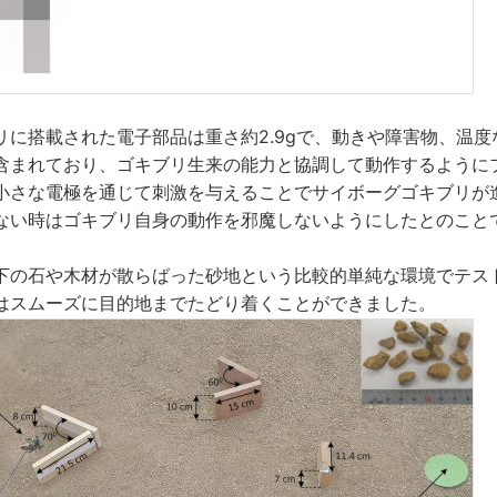
リに搭載された電子部品は重さ約2.9gで、動きや障害物、温
含まれており、ゴキブリ生来の能力と協調して動作するように
小さな電極を通じて刺激を与えることでサイボーグゴキブリが
ない時はゴキブリ自身の動作を邪魔しないようにしたとのこと
下の石や木材が散らばった砂地という比較的単純な環境でテス
はスムーズに目的地までたどり着くことができました。