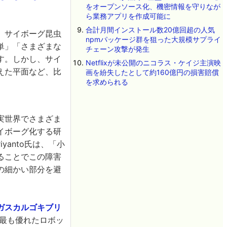
をオープンソース化、機密情報を守りなが
ら業務アプリを作成可能に
合計月間インストール数20億回超の人気
、サイボーグ昆虫
npmパッケージ群を狙った大規模サプライ
単」「さまざまな
チェーン攻撃が発生
す。しかし、サイ
Netflixが未公開のニコラス・ケイジ主演映
えた平面など、比
画を紛失したとして約160億円の損害賠償
を求められる
実世界でさまざま
イボーグ化する研
yanto氏は、「小
ることでこの障害
の細かい部分を避
ガスカルゴキブリ
点で最も優れたロボッ