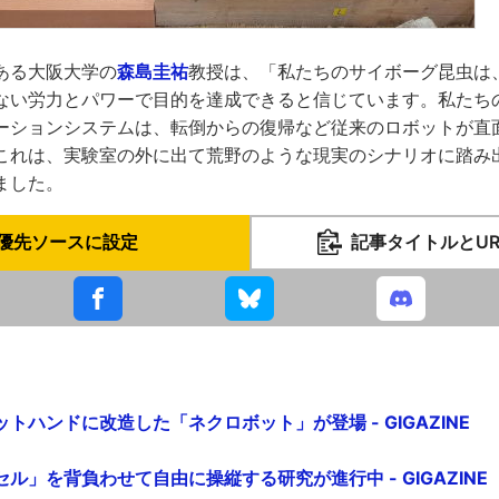
ある大阪大学の
森島圭祐
教授は、「私たちのサイボーグ昆虫は
ない労力とパワーで目的を達成できると信じています。私たち
ーションシステムは、転倒からの復帰など従来のロボットが直
これは、実験室の外に出て荒野のような現実のシナリオに踏み
ました。
優先ソースに設定
記事タイトルとU
トハンドに改造した「ネクロボット」が登場 - GIGAZINE
ル」を背負わせて自由に操縦する研究が進行中 - GIGAZINE