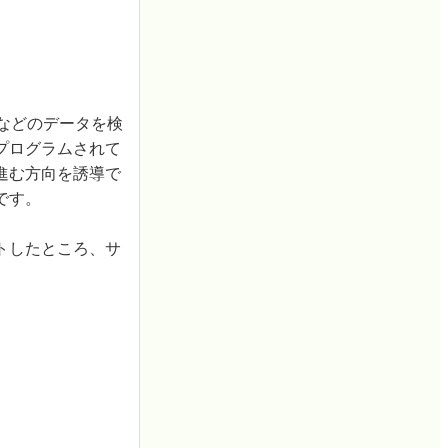
度などのデータを検
プログラムされて
進む方向を誘導で
です。
トしたところ、サ