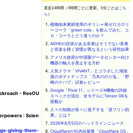
直近24時間（1時間ごとに更新。5分ごとは
こち
ら
）
植物由来素材使用のギリシャ発ゼロカロリ
ーコーラ「green cola」を飲んでみた、コ
カ・コーラとどう違うのか？
ADHDの症状がある若者はそうでない若者
と音楽を聴く習慣が異なるという研究結果
アメリカ政府が中国製データセンター向け
機器の輸入を禁止する方針
人気ドラマ「VIVANT」とコラボした湖池
屋のポテトチップス「乃木ののり塩」「野
崎のケバブ」試食レビュー
Google「Pixel 11」シリーズ4機種の詳細
cockroach - ResOU
スペックが流出、全モデルにTensor G6を
搭載か
人々の知能が徐々に低下する「逆フリン効
erpowers : Scien
果」とは？
2026年8月5日のヘッドラインニュース
rgs-giving-them-
Cloudflareが社内AI基盤「Cloudflare OS」