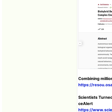
Combining millio
https://resou.os
Scientists Turne
ceAlert
https://www.sci