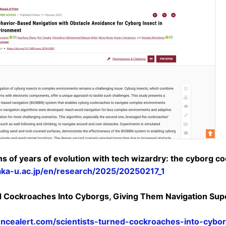
ns of years of evolution with tech wizardry: the cyborg 
aka-u.ac.jp/en/research/2025/20250217_1
d Cockroaches Into Cyborgs, Giving Them Navigation Sup
encealert.com/scientists-turned-cockroaches-into-cybo