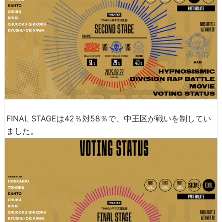
FINAL STAGEは42％対58％で、中王区が戦いを制してい
ました。