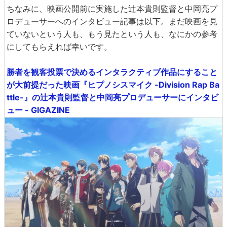
ちなみに、映画公開前に実施した辻󠄀本貴則監督と中岡亮プ
ロデューサーへのインタビュー記事は以下。まだ映画を見
ていないという人も、もう見たという人も、なにかの参考
にしてもらえれば幸いです。
勝者を観客投票で決めるインタラクティブ作品にすること
が大前提だった映画『ヒプノシスマイク -Division Rap Ba
ttle-』の辻本貴則監督と中岡亮プロデューサーにインタビ
ュー - GIGAZINE