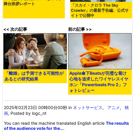
舞台挨拶レポート
「スカイ・クロラ The Sky
Crawler」の最新予告編、公式サ
イトで公開中
<< 次の記事
前の記事 >>
「離婚」は予測できる可能性が
Apple傘下Beatsが完璧な着け
あるとの研究結果
心地を追求したワイヤレスイヤ
ホン「Powerbeats Pro 2」フ
ォトレビュー
2025年02月23日 00時00分00秒
in
ネットサービス
,
アニメ
,
映
画
, Posted by logc_nt
You can read the machine translated English article
The results
of the audience vote for the…
.