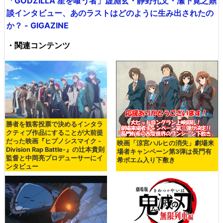
「GODZILLA 星を喰う者」虚淵玄・静野孔文・瀬下寛之鼎
談インタビュー、あのラストはどのように生み出されたの
か？ - GIGAZINE
・関連コンテンツ
勝者を観客投票で決めるインタラ
クティブ作品にすることが大前提
だった映画『ヒプノシスマイク -
映画「涼宮ハルヒの消失」劇場来
Division Rap Battle-』の辻本貴則
場者キャンペーン第3弾は長門有
監督と中岡亮プロデューサーにイ
希ポエム入り下敷き
ンタビュー