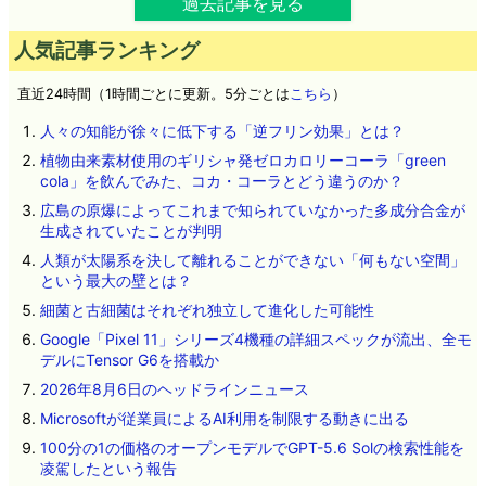
過去記事を見る
人気記事ランキング
直近24時間（1時間ごとに更新。5分ごとは
こちら
）
人々の知能が徐々に低下する「逆フリン効果」とは？
植物由来素材使用のギリシャ発ゼロカロリーコーラ「green
cola」を飲んでみた、コカ・コーラとどう違うのか？
広島の原爆によってこれまで知られていなかった多成分合金が
生成されていたことが判明
人類が太陽系を決して離れることができない「何もない空間」
という最大の壁とは？
細菌と古細菌はそれぞれ独立して進化した可能性
Google「Pixel 11」シリーズ4機種の詳細スペックが流出、全モ
デルにTensor G6を搭載か
2026年8月6日のヘッドラインニュース
Microsoftが従業員によるAI利用を制限する動きに出る
100分の1の価格のオープンモデルでGPT-5.6 Solの検索性能を
凌駕したという報告