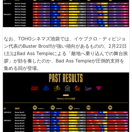
なお、TOHOシネマズ池袋では、イケブクロ・ディビジョ
ン代表のBuster Bros!!!が強い傾向があるものの、2月22日
(土)はBad Ass Templeによる「敵地へ乗り込んでの舞台挨
拶」が効を奏したのか、Bad Ass Templeが圧倒的支持を
集める回が登場。