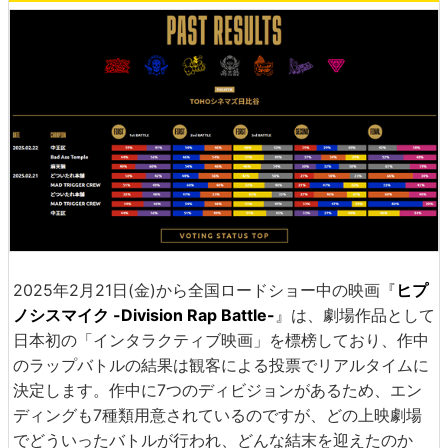
2025年2月21日(金)から全国ロードショー中の映画『
ヒプ
ノシスマイク -Division Rap Battle-
』は、劇場作品として
日本初の「インタラクティブ映画」を標榜しており、作中
のラップバトルの結果は観客による投票でリアルタイムに
決定します。作中に7つのディビジョンがあるため、エン
ディングも7種類用意されているのですが、どの上映劇場
でどういったバトルが行われ、どんな結末を迎えたのか