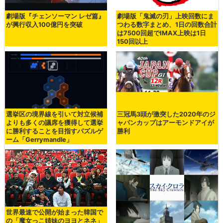
劇場版『チェンソーマン レゼ篇』
劇場版「鬼滅の刃」上映回数にま
が興行収入100億円を突破
つわる数字まとめ、1日の回数合計
は7500回超でIMAX上映は1日
150回以上
選挙区の境界線を引いて対立候補
三冠馬3頭が激突した2020年のジ
よりも多くの議席を獲得して選挙
ャパンカップはアーモンドアイが
に勝利することを目指すパズルゲ
勝利
ーム「Gerrymandle」
世界最速で公開が始まった韓国で
の「魔女っこ姉妹のヨヨとネネ」