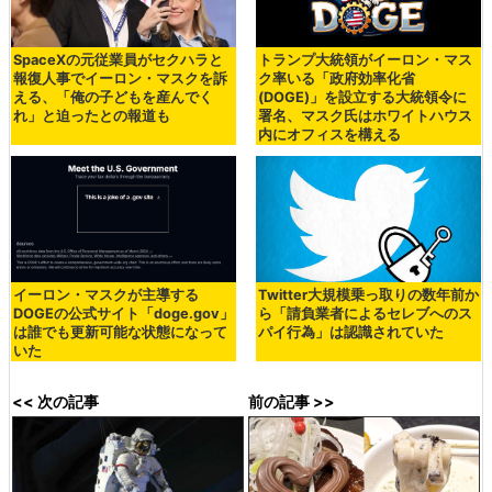
SpaceXの元従業員がセクハラと
トランプ大統領がイーロン・マス
報復人事でイーロン・マスクを訴
ク率いる「政府効率化省
える、「俺の子どもを産んでく
(DOGE)」を設立する大統領令に
れ」と迫ったとの報道も
署名、マスク氏はホワイトハウス
内にオフィスを構える
イーロン・マスクが主導する
Twitter大規模乗っ取りの数年前か
DOGEの公式サイト「doge.gov」
ら「請負業者によるセレブへのス
は誰でも更新可能な状態になって
パイ行為」は認識されていた
いた
<< 次の記事
前の記事 >>