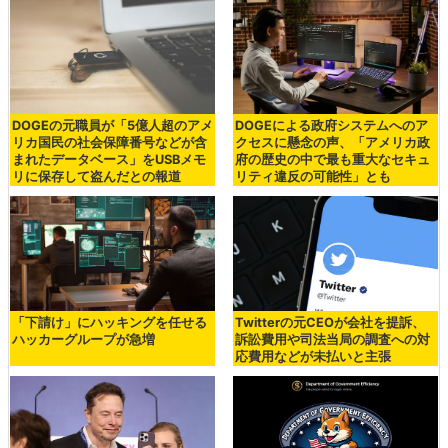
DOGEの元職員が「5億人超のアメ
DOGEによる政府システムへのア
リカ国民の社会保障番号などが含
クセスに懸念の声、「アメリカ政
まれたデータベース」をUSBメモ
府の歴史の中で最も重大なセキュ
リに保存して盗んだとの報道
リティ違反の可能性」とも
「下請け」にハッキングを任せる
Twitterの元CEOが会社を提訴、
ハッカーグループが急増
訴訟費用や司法当局の調査への対
応費用などが未払いと主張