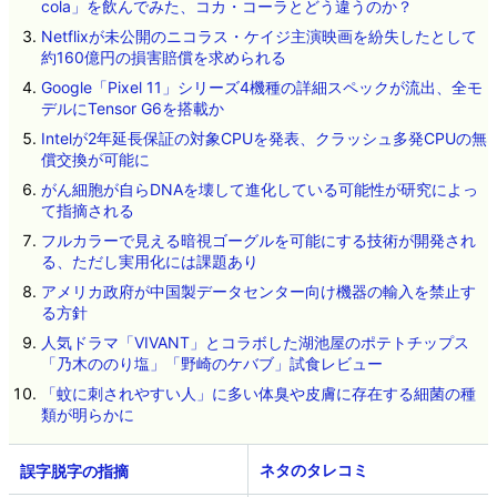
cola」を飲んでみた、コカ・コーラとどう違うのか？
Netflixが未公開のニコラス・ケイジ主演映画を紛失したとして
約160億円の損害賠償を求められる
Google「Pixel 11」シリーズ4機種の詳細スペックが流出、全モ
デルにTensor G6を搭載か
Intelが2年延長保証の対象CPUを発表、クラッシュ多発CPUの無
償交換が可能に
がん細胞が自らDNAを壊して進化している可能性が研究によっ
て指摘される
フルカラーで見える暗視ゴーグルを可能にする技術が開発され
る、ただし実用化には課題あり
アメリカ政府が中国製データセンター向け機器の輸入を禁止す
る方針
人気ドラマ「VIVANT」とコラボした湖池屋のポテトチップス
「乃木ののり塩」「野崎のケバブ」試食レビュー
「蚊に刺されやすい人」に多い体臭や皮膚に存在する細菌の種
類が明らかに
ネタのタレコミ