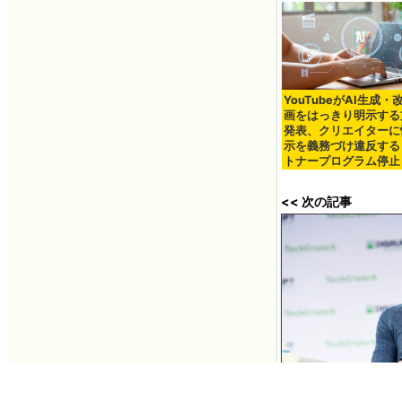
YouTubeがAI生成・
画をはっきり明示する
発表、クリエイターに
示を義務づけ違反する
トナープログラム停止
<< 次の記事