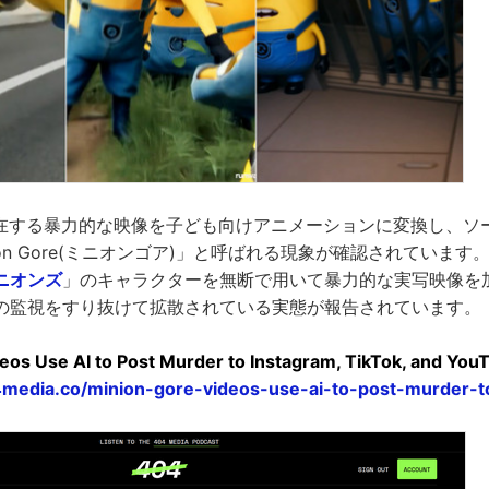
実在する暴力的な映像を子ども向けアニメーションに変換し、ソ
ion Gore(ミニオンゴア)」と呼ばれる現象が確認されていま
ニオンズ
」のキャラクターを無断で用いて暴力的な実写映像を
の監視をすり抜けて拡散されている実態が報告されています。
deos Use AI to Post Murder to Instagram, TikTok, and You
media.co/minion-gore-videos-use-ai-to-post-murder-to