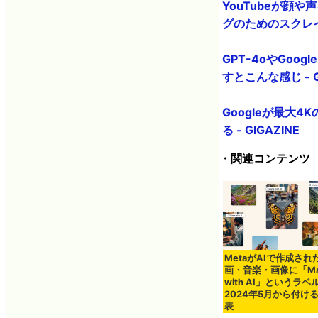
YouTubeが顔
グのためのスクレイピ
GPT-4oやGoo
すとこんな感じ - G
Googleが最大4
る - GIGAZINE
・関連コンテンツ
MetaがAIで作成され
画・音楽・画像に「Ma
with AI」というラベ
2024年5月から付け
表