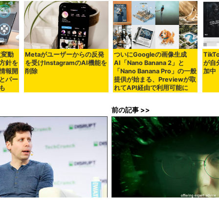
改変動
Metaがユーザーからの反発
ついにGoogleの画像生成
Tik
方針を
を受けInstagramのAI機能を
AI「Nano Banana 2」と
が自
情報開
削除
「Nano Banana Pro」の一般
加中
とパー
提供が始まる、Previewが取
も
れてAPI経由で利用可能に
前の記事 >>