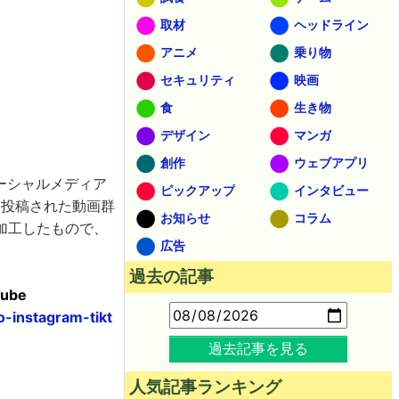
取材
ヘッドライン
アニメ
乗り物
セキュリティ
映画
食
生き物
デザイン
マンガ
創作
ウェブアプリ
ーシャルメディア
ピックアップ
インタビュー
す。投稿された動画群
お知らせ
コラム
加工したもので、
広告
過去の記事
Tube
-instagram-tikt
過去記事を見る
人気記事ランキング