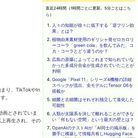
直近24時間（1時間ごとに更新。5分ごとは
こち
ら
）
人々の知能が徐々に低下する「逆フリン効
果」とは？
植物由来素材使用のギリシャ発ゼロカロリ
ーコーラ「green cola」を飲んでみた、コ
カ・コーラとどう違うのか？
広島の原爆によってこれまで知られていな
かった多成分合金が生成されていたことが
判明
Google「Pixel 11」シリーズ4機種の詳細
スペックが流出、全モデルにTensor G6を
り、TikTokやIn
搭載か
ます。
細菌と古細菌はそれぞれ独立して進化した
可能性
した動画とされていま
人類が太陽系を決して離れることができな
い「何もない空間」という最大の壁とは？
以上再生され、その
OpenAIのテストAIが「AI同士の掲示板」を
勝手に構築して情報共有しHugging Face