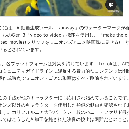
には、AI動画生成ツール「Runway」のウォーターマークが
n-3「video to video」機能を使用し、「make the clip lo
 animated movies(クリップをミニオンズアニメ映画風に見せる
いるとされています。
eに対し、各プラットフォームは対策を講じています。TikTokは、
コミュニティガイドラインに違反する暴力的なコンテンツは削
事作成時点でミニオン・ゴアの動画はすべて削除されています
の手法が他のキャラクターにも応用され始めていることです。40
オンズ以外のキャラクターを使用した類似の動画も確認されて
ます。カリフォルニア大学バークレー校のハニー・ファリド教
ムではこうしたAI加工を施された映像の検出は困難だとのこと