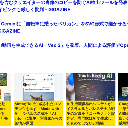
や声を含むクリエイターの肖像のコピーを防ぐAI検出ツールを発表
ングも厳しく批判 - GIGAZINE
gle Geminiに「自転車に乗ったペリカン」をSVG形式で描か
IGAZINE
Kの動画を生成できるAI「Veo 2」を発表、人間による評価でOpe
た動
MetaがAIで生成されたコン
AI生成画像検出システムが
Goo
de
テンツを示す「Made with
イスラエルとパレスチナの戦
「架
ルを
AI」ラベルの名称を「AI
争の写真を「ニセモノ」と誤
AI
ると発
info」に変更、写真家からの
判定、専門家はAIで生成し
回、
苦情が原因
たものではないと指摘
成可