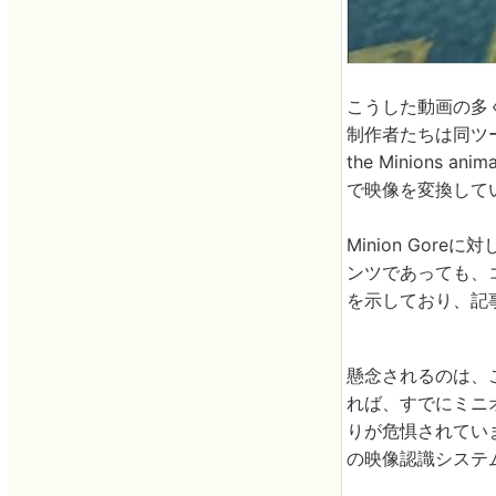
こうした動画の多く
制作者たちは同ツールのGe
the Minions
で映像を変換して
Minion Gor
ンツであっても、
を示しており、記
懸念されるのは、こ
れば、すでにミニ
りが危惧されてい
の映像認識システ