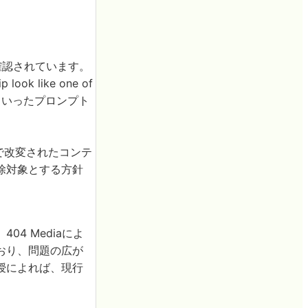
確認されています。
ok like one of
)」といったプロンプト
AIで改変されたコンテ
除対象とする方針
。
4 Mediaによ
おり、問題の広が
授によれば、現行
。