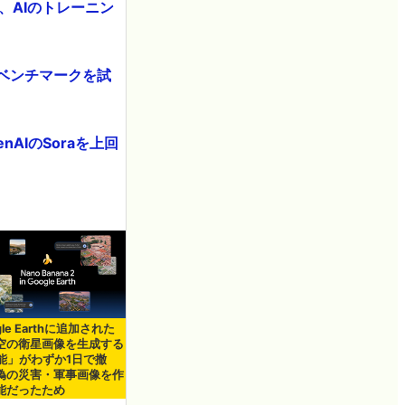
、AIのトレーニン
せるベンチマークを試
nAIのSoraを上回
gle Earthに追加された
空の衛星画像を生成する
機能」がわずか1日で撤
偽の災害・軍事画像を作
能だったため