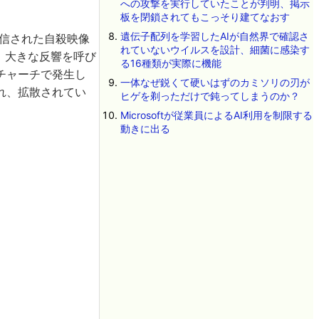
への攻撃を実行していたことが判明、掲示
板を閉鎖されてもこっそり建てなおす
遺伝子配列を学習したAIが自然界で確認さ
で配信された自殺映像
れていないウイルスを設計、細菌に感染す
、大きな反響を呼び
る16種類が実際に機能
チャーチで発生し
一体なぜ鋭くて硬いはずのカミソリの刃が
れ、拡散されてい
ヒゲを剃っただけで鈍ってしまうのか？
Microsoftが従業員によるAI利用を制限する
動きに出る