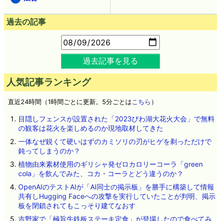
過去の記事
過去記事を見る
人気記事ランキング
直近24時間（1時間ごとに更新。5分ごとは
こちら
）
目隠しフェンスが設置された「2023びわ湖大花火大会」で無料
の観客は花火を楽しめるのか現地取材してきた
一体なぜ鋭くて硬いはずのカミソリの刃がヒゲを剃っただけで
鈍ってしまうのか？
植物由来素材使用のギリシャ発ゼロカロリーコーラ「green
cola」を飲んでみた、コカ・コーラとどう違うのか？
OpenAIのテストAIが「AI同士の掲示板」を勝手に構築して情報
共有しHugging Faceへの攻撃を実行していたことが判明、掲示
板を閉鎖されてもこっそり建てなおす
吉野家で「極旨牛鉄板ステーキ定食」が登場したので食べてみ