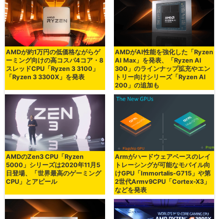
AMDが約1万円の低価格ながらゲ
AMDがAI性能を強化した「Ryzen
ーミング向けの高コスパ4コア・8
AI Max」を発表、「Ryzen AI
スレッドCPU「Ryzen 3 3100」
300」のラインナップ拡充やエン
「Ryzen 3 3300X」を発表
トリー向けシリーズ「Ryzen AI
200」の追加も
AMDのZen3 CPU「Ryzen
Armがハードウェアベースのレイ
5000」シリーズは2020年11月5
トレーシングが可能なモバイル向
日登場、「世界最高のゲーミング
けGPU「Immortalis-G715」や第
CPU」とアピール
2世代Armv9CPU「Cortex-X3」
などを発表