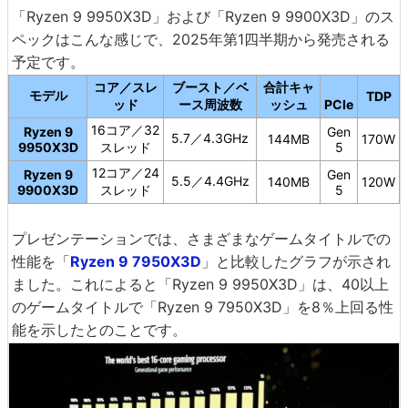
「Ryzen 9 9950X3D」および「Ryzen 9 9900X3D」のス
ペックはこんな感じで、2025年第1四半期から発売される
予定です。
コア／スレ
ブースト／ベ
合計キャ
モデル
TDP
ッド
ース周波数
ッシュ
PCIe
16コア／32
Ryzen 9
Gen
5.7／4.3GHz
144MB
170W
9950X3D
スレッド
5
12コア／24
Ryzen 9
Gen
5.5／4.4GHz
140MB
120W
9900X3D
スレッド
5
プレゼンテーションでは、さまざまなゲームタイトルでの
性能を「
Ryzen 9 7950X3D
」と比較したグラフが示され
ました。これによると「Ryzen 9 9950X3D」は、40以上
のゲームタイトルで「Ryzen 9 7950X3D」を8％上回る性
能を示したとのことです。