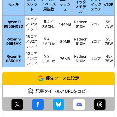
ィック
モデル
スレッ
／ベース
ャッシ
ィック
cTDP
スモデ
ド
周波数
ュ
スコア
ル
16コア
5.4／
Ryzen 9
Radeon
55-
／32ス
2コア
144MB
9955HX3D
610M
75W
2.5GHz
レッド
16コア
5.4／
Ryzen 9
Radeon
55-
／32ス
2コア
80MB
9955HX
610M
75W
2.5GHz
レッド
12コア
5.2／
Ryzen 9
Radeon
45-
／24ス
2コア
76MB
9850HX
610M
75W
3.0GHz
レッド
優先ソースに設定
記事タイトルとURLをコピー