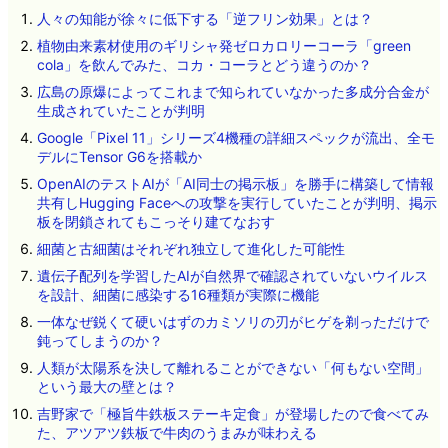
人々の知能が徐々に低下する「逆フリン効果」とは？
植物由来素材使用のギリシャ発ゼロカロリーコーラ「green
cola」を飲んでみた、コカ・コーラとどう違うのか？
広島の原爆によってこれまで知られていなかった多成分合金が
生成されていたことが判明
Google「Pixel 11」シリーズ4機種の詳細スペックが流出、全モ
デルにTensor G6を搭載か
OpenAIのテストAIが「AI同士の掲示板」を勝手に構築して情報
共有しHugging Faceへの攻撃を実行していたことが判明、掲示
板を閉鎖されてもこっそり建てなおす
細菌と古細菌はそれぞれ独立して進化した可能性
遺伝子配列を学習したAIが自然界で確認されていないウイルス
を設計、細菌に感染する16種類が実際に機能
一体なぜ鋭くて硬いはずのカミソリの刃がヒゲを剃っただけで
鈍ってしまうのか？
人類が太陽系を決して離れることができない「何もない空間」
という最大の壁とは？
吉野家で「極旨牛鉄板ステーキ定食」が登場したので食べてみ
た、アツアツ鉄板で牛肉のうまみが味わえる