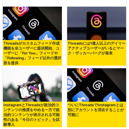
Threadsがカスタムフィード作成
Threadsには1億人以上のデイリー
機能を全ユーザーに提供開始、ユ
アクティブユーザーがいるとマー
ーザーに「For You」フィードや
ク・ザッカーバーグが発表
「Following」フィード以外の選択
肢を提供
InstagramとThreadsが政治的コ
ついにThreadsでInstagramとは
ンテンツの推奨をやめる一方で政
別にアカウントを消去することが
治的コンテンツが表示される可能
可能に
性のある「今日のトピック」を試
験導入