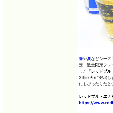
春
や
夏
などシーズ
定・数量限定フレ
えた「
レッドブル
26日(火)に登
にもぴったりだと
レッドブル・エナ
https://www.redb