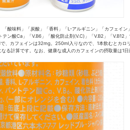
」「酸味料」「炭酸」「香料」「L-アルギニン」「カフェイン
ン酸Ca」「V.B6」「酸化防止剤(V.C)」「V.B2」「V.B1
calで、カフェインは32mg。250ml入りなので、1本飲むとカロリー
になる計算です。なお、健康な成人のカフェインの摂取量は1日最