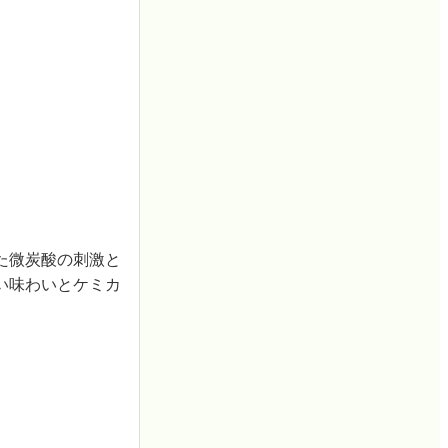
た微炭酸の刺激と
い味わいとケミカ