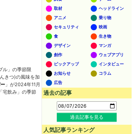
取材
ヘッドライン
アニメ
乗り物
セキュリティ
映画
食
生き物
デザイン
マンガ
創作
ウェブアプリ
ピックアップ
インタビュー
ブル」の季節限
お知らせ
コラム
んきつ)の風味を加
広告
バー
」が2024年11月
「宅飲み」の季節
過去の記事
。
過去記事を見る
人気記事ランキング