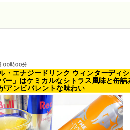
日 00時00分
ル・エナジードリンク ウィンターディシ
バー」はケミカルなシトラス風味と缶詰
がアンビバレントな味わい