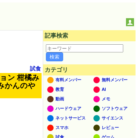
記事検索
試食
カテゴリ
ョン 柑橘み
有料メンバー
無料メンバー
みかんのや
教育
AI
動画
メモ
ハードウェア
ソフトウェア
ネットサービス
サイエンス
スマホ
レビュー
試食
ゲーム