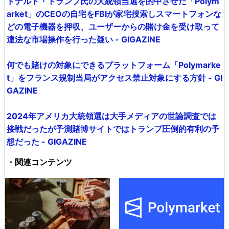
ドナルド・トランプ氏の大統領当選を的中させた「Polym
arket」のCEOの自宅をFBIが家宅捜索しスマートフォンな
どの電子機器を押収、ユーザーからの賭け金を受け取って
違法な市場操作を行った疑い - GIGAZINE
何でも賭けの対象にできるプラットフォーム「Polymarke
t」をフランス規制当局がアクセス禁止対象にする方針 - GI
GAZINE
2024年アメリカ大統領選は大手メディアの世論調査では
接戦だったが予測賭博サイトではトランプ圧倒的有利の予
想だった - GIGAZINE
・関連コンテンツ