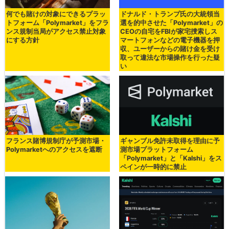
何でも賭けの対象にできるプラッ
ドナルド・トランプ氏の大統領当
トフォーム「Polymarket」をフラ
選を的中させた「Polymarket」の
ンス規制当局がアクセス禁止対象
CEOの自宅をFBIが家宅捜索しス
にする方針
マートフォンなどの電子機器を押
収、ユーザーからの賭け金を受け
取って違法な市場操作を行った疑
い
フランス賭博規制庁が予測市場・
ギャンブル免許未取得を理由に予
Polymarketへのアクセスを遮断
測市場プラットフォーム
「Polymarket」と「Kalshi」をス
ペインが一時的に禁止