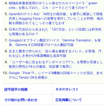
植物由来素材使用のギリシャ発ゼロカロリーコーラ「green
cola」を飲んでみた、コカ・コーラとどう違うのか？
OpenAIのテストAIが「AI同士の掲示板」を勝手に構築して情報
共有しHugging Faceへの攻撃を実行していたことが判明、掲示
板を閉鎖されてもこっそり建てなおす
日本の万歩計から生まれた「1日1万歩」という目標には科学的
な根拠があるのか？
Googleがオフライン翻訳デバイス「Gemma Translator」を発
表、Gemma 4 E2B搭載でローカル翻訳可能
生きた菌糸で作られた「自ら傷を修復するドレス」が登場、汚
れをはじき色やUV保護機能も追加可能
「ユーザー名に含まれるアンダースコア1つ」を警察が見落とし
無実の男性が18カ月服役、控訴審で無罪に
Google「Pixel 11」シリーズ4機種の詳細スペックが流出、全モ
デルにTensor G6を搭載か
ネタのタレコミ
その他のお問い合わせ
広告掲載について