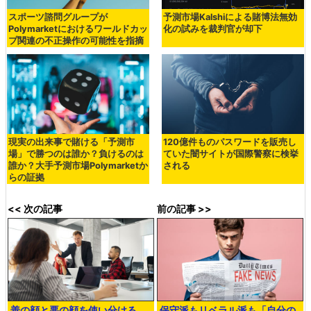
スポーツ諮問グループが
予測市場Kalshiによる賭博法無効
Polymarketにおけるワールドカッ
化の試みを裁判官が却下
プ関連の不正操作の可能性を指摘
現実の出来事で賭ける「予測市
120億件ものパスワードを販売し
場」で勝つのは誰か？負けるのは
ていた闇サイトが国際警察に検挙
誰か？大手予測市場Polymarketか
される
らの証拠
<< 次の記事
前の記事 >>
善の顔と悪の顔を使い分ける
保守派もリベラル派も「自分の