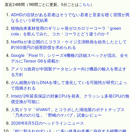
直近24時間（1時間ごとに更新。5分ごとは
こちら
）
ADHDの症状がある若者はそうでない若者と音楽を聴く習慣が異
なるという研究結果
植物由来素材使用のギリシャ発ゼロカロリーコーラ「green
cola」を飲んでみた、コカ・コーラとどう違うのか？
Netflixが未公開のニコラス・ケイジ主演映画を紛失したとして
約160億円の損害賠償を求められる
Google「Pixel 11」シリーズ4機種の詳細スペックが流出、全モ
デルにTensor G6を搭載か
アメリカ政府が中国製データセンター向け機器の輸入を禁止す
る方針
がん細胞が自らDNAを壊して進化している可能性が研究によっ
て指摘される
Intelが2年延長保証の対象CPUを発表、クラッシュ多発CPUの無
償交換が可能に
人気ドラマ「VIVANT」とコラボした湖池屋のポテトチップス
「乃木ののり塩」「野崎のケバブ」試食レビュー
2026年8月5日のヘッドラインニュース
「蚊に刺されやすい人」に多い体臭や皮膚に存在する細菌の種