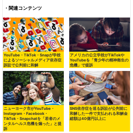
・関連コンテンツ
YouTube・TikTok・Snapが学校
アメリカの公立学校がTikTokや
によるソーシャルメディア依存症
YouTubeを「青少年の精神衛生の
訴訟で公判前に和解
危機」で提訴
ニューヨーク市がYouTube・
SNS依存症を巡る訴訟が公判前に
Instagram・Facebook・
和解した一件で支払われる和解金
TikTok・Snapchatを「若者のメ
総額は40億円以上に
ンタルヘルス危機を煽った」と提
訴