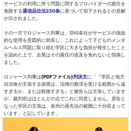
サービスの利用に伴う問題に関するプロバイダーの責任を
免除する
通信品位法230条
に基づいて却下されるとの見解
が示されました。
その一方でロジャース判事は、SNS各社がサービスの強迫
的な使用を意図的に助長し、これによって子どものメンタ
ルヘルス問題に取り組む学区に大きな負担が発生したこと
を認めた上で、企業はその責任の追及を免れないと指摘し
ました。
ロジャース判事は
(PDFファイル)
判決文
に「『学区と地方
自治体が主張する損害は、法律の救済を受ける範囲から遠
すぎるか、または軽微すぎる』と被告らは主張しています
が、裁判所はほとんどの点でこれに同意しません。原告と
なった学区の主張は、各州の過失法の範囲に十分収まって
います」と記しています。