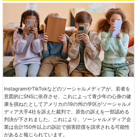
InstagramやTikTokなどのソーシャルメディアが、若者を
意図的にSNSに依存させ、これによって青少年の心身の健
康を損ねたとしてアメリカの19の州の学区がソーシャルメ
ディア大手4社を訴えた裁判で、原告の訴えを一部認める
判決が下されました。これにより、ソーシャルメディア企
業は合計150件以上の訴訟で損害賠償を請求される可能性
があると報じられています。