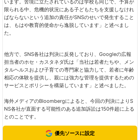
います。苦境に立たされているのは学校も同じで、予算が
限られる中、危機的状況にある子どもたちを支援しなけれ
ばならないという追加の責任がSNSのせいで発生すること
は、もはや教育的使命から逸脱しています」と述べまし
た。
他方で、SNS各社は判決に反発しており、Googleの広報
担当者のホセ・カスタネダ氏は「当社は若者たちや、メン
タルヘルスおよび子育ての専門家と協力して、若者に年齢
相応の体験を提供し、親には強力な管理を提供するための
サービスとポリシーを構築しています」と述べました。
海外メディアのBloombergによると、今回の判決によりS
NS各社が直面する可能性のある追加訴訟は150件超に上る
とのことです。
優先ソースに設定