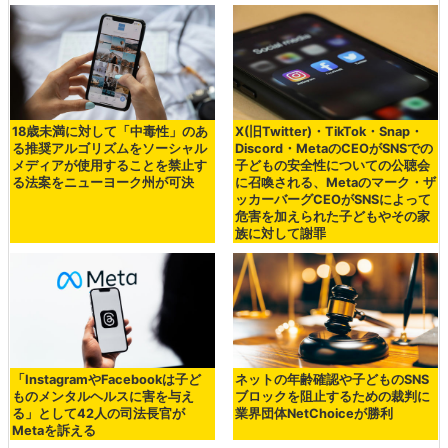
18歳未満に対して「中毒性」のあ
X(旧Twitter)・TikTok・Snap・
る推奨アルゴリズムをソーシャル
Discord・MetaのCEOがSNSでの
メディアが使用することを禁止す
子どもの安全性についての公聴会
る法案をニューヨーク州が可決
に召喚される、Metaのマーク・ザ
ッカーバーグCEOがSNSによって
危害を加えられた子どもやその家
族に対して謝罪
「InstagramやFacebookは子ど
ネットの年齢確認や子どものSNS
ものメンタルヘルスに害を与え
ブロックを阻止するための裁判に
る」として42人の司法長官が
業界団体NetChoiceが勝利
Metaを訴える