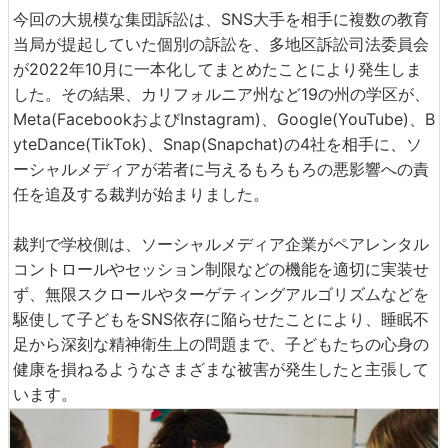
今回の大規模な集団訴訟は、SNS大手を相手に複数の教育
当局が提起していた個別の訴訟を、多地区訴訟司法委員会
が2022年10月に一本化してまとめたことにより発生しま
した。その結果、カリフォルニア州など19の州の学区が、
Meta(FacebookおよびInstagram)、Google(YouTube)、B
yteDance(TikTok)、Snap(Snapchat)の4社を相手に、ソ
ーシャルメディアが若者に与えるもろもろの悪影響への責
任を追及する裁判が始まりました。
裁判で学校側は、ソーシャルメディア企業がペアレンタル
コントロールやセッション制限などの機能を適切に実装せ
ず、無限スクロールやターゲティングアルゴリズムなどを
駆使して子どもをSNS依存に陥らせたことにより、睡眠不
足から深刻な精神衛生上の問題まで、子どもたちの心身の
健康を損ねるようなさまざまな被害が発生したと主張して
います。