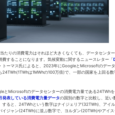
台当たりの消費電力はそれほど大きくなくても、データセンタ
消費することになります。気候変動に関するニュースレター「
D
ーマス氏によると、2023年にGoogleとMicrosoftのデ
24TWh(1TWhは1MWhの100万倍)で、一部の国家を上回る
leとMicrosoftのデータセンターの消費電力量である24TW
月発表している消費電力量データ
の国別の数字と比較し、近い
すると、24TWhという数字はナイジェリア(32TWh)、アイルラ
ジャン(24TWh)に並ぶ数字で、ヨルダン(20TWh)やアイスラ