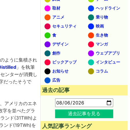
取材
ヘッドライン
アニメ
乗り物
セキュリティ
映画
食
生き物
デザイン
マンガ
創作
ウェブアプリ
ーのように集積され
ピックアップ
インタビュー
istilled
」を執筆
お知らせ
コラム
ータセンターが消費し
広告
数字だったそうで
過去の記事
hを、アメリカのエネ
数字を並べたグラ
過去記事を見る
ンド(31TWh)よ
ンド(19TWh)を
人気記事ランキング