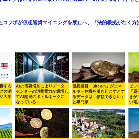
たコソボが仮想通貨マイニングを禁止へ、「法的根拠がなく方
費する
AIの需要増加によりデータ
仮想通貨「Bitcoin」がエネ
ビッ
グの消
センターの消費電力が爆増し
ルギー危機を引き起こすとす
「原
ジ大学
てAI開発のボトルネックに
るデータは「信頼できない」
きが
なっている
と専門家
い電