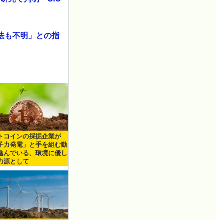
法も不明」との指
トコインの採掘企業が
子力発電」と手を組む動
進んでいる、環境に優し
力源として