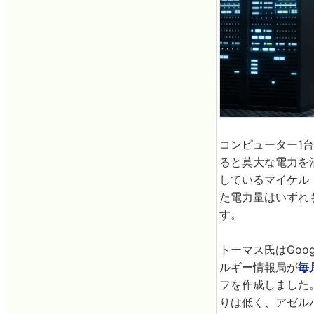
コンピューター1
ると莫大な電力を
しているマイケル・ト
た電力量はいずれも
す。
トーマス氏はGoog
ルギー情報局が
毎
フを作成しました。
りは低く、アゼルバイ