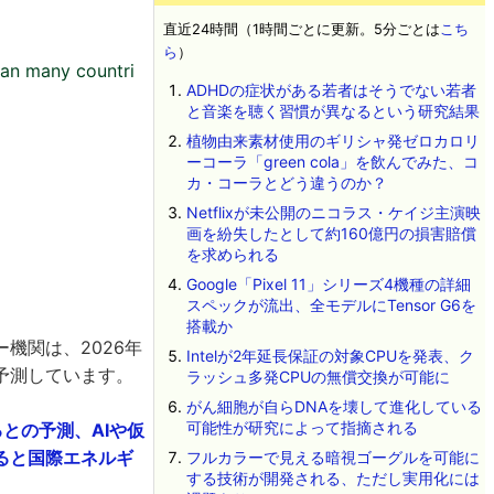
直近24時間（1時間ごとに更新。5分ごとは
こち
ら
）
han many countri
ADHDの症状がある若者はそうでない若者
と音楽を聴く習慣が異なるという研究結果
植物由来素材使用のギリシャ発ゼロカロリ
ーコーラ「green cola」を飲んでみた、コ
カ・コーラとどう違うのか？
Netflixが未公開のニコラス・ケイジ主演映
画を紛失したとして約160億円の損害賠償
を求められる
Google「Pixel 11」シリーズ4機種の詳細
スペックが流出、全モデルにTensor G6を
搭載か
機関は、2026年
Intelが2年延長保証の対象CPUを発表、ク
予測しています。
ラッシュ多発CPUの無償交換が可能に
がん細胞が自らDNAを壊して進化している
可能性が研究によって指摘される
との予測、AIや仮
ると国際エネルギ
フルカラーで見える暗視ゴーグルを可能に
する技術が開発される、ただし実用化には