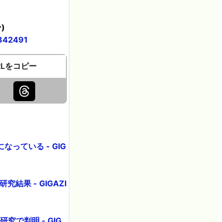
)
342491
RLをコピー
っている - GIG
果 - GIGAZI
で判明 - GIG