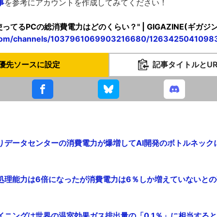
事
を参考にアカウントを作成してみてください！
 "家で使ってるPCの総消費電力はどのくらい？" | GIGAZINE(ギガジン
d.com/channels/1037961069903216680/1263425041098
優先ソースに設定
記事タイトルとU
りデータセンターの消費電力が爆増してAI開発のボトルネックにな
理能力は6倍になったが消費電力は6％しか増えていないとの研究結
ニングは世界の温室効果ガス排出量の「0.1％」に相当すると研究