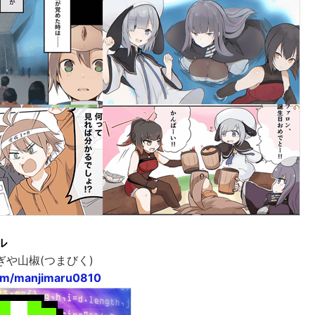
ル
や山椒(つまびく)
.com/manjimaru0810