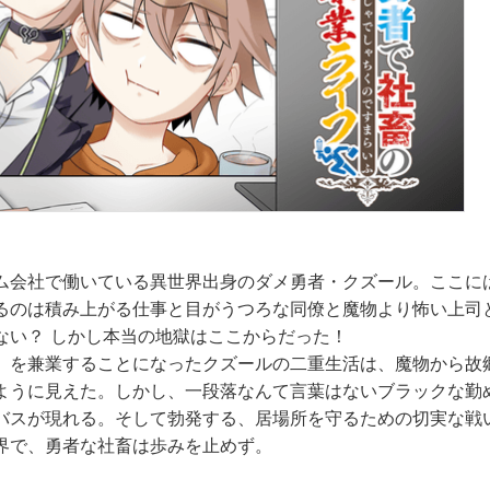
ム会社で働いている異世界出身のダメ勇者・クズール。ここに
るのは積み上がる仕事と目がうつろな同僚と魔物より怖い上司
ない？ しかし本当の地獄はここからだった！
」を兼業することになったクズールの二重生活は、魔物から故
ように見えた。しかし、一段落なんて言葉はないブラックな勤
バスが現れる。そして勃発する、居場所を守るための切実な戦
界で、勇者な社畜は歩みを止めず。