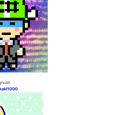
usil
ekaki1000