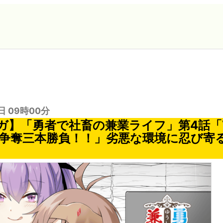
日 09時00分
ガ】「勇者で社畜の兼業ライフ」第4話「
場争奪三本勝負！！」劣悪な環境に忍び寄