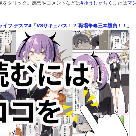
像をクリック。感想やコメントなどは
#ゆうしゃちく
または
マ
イフ デスマ4「VSサキュバス！？ 職場争奪三本勝負！！」