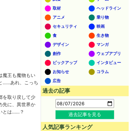
取材
ヘッドライン
アニメ
乗り物
セキュリティ
映画
食
生き物
デザイン
マンガ
創作
ウェブアプリ
ピックアップ
インタビュー
お知らせ
コラム
は魔王も魔物もい
広告
と……あれ、こっち
過去の記事
郷を取り戻して少
め先に、異世界か
いとは……？
過去記事を見る
人気記事ランキング