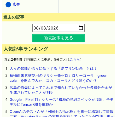
広告
過去の記事
過去記事を見る
人気記事ランキング
直近24時間（1時間ごとに更新。5分ごとは
こちら
）
人々の知能が徐々に低下する「逆フリン効果」とは？
植物由来素材使用のギリシャ発ゼロカロリーコーラ「green
cola」を飲んでみた、コカ・コーラとどう違うのか？
広島の原爆によってこれまで知られていなかった多成分合金が
生成されていたことが判明
Google「Pixel 11」シリーズ4機種の詳細スペックが流出、全モ
デルにTensor G6を搭載か
OpenAIのテストAIが「AI同士の掲示板」を勝手に構築して情報
共有しHugging Faceへの攻撃を実行していたことが判明、掲示