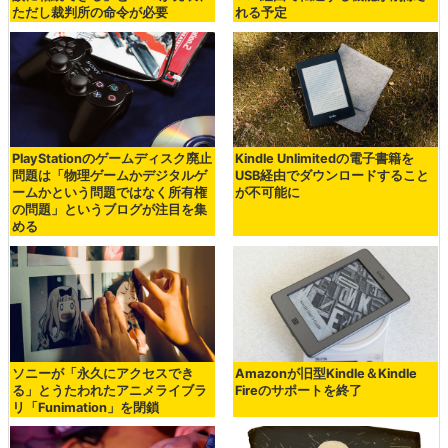
ただし裁判所の命令が必要
れる予定
PlayStationのゲームディスク廃止
Kindle Unlimitedの電子書籍を
問題は「物理ゲームかデジタルゲ
USB経由でダウンロードすること
ームかという問題ではなく所有権
が不可能に
の問題」というブログが注目を集
める
ソニーが「永久にアクセスでき
Amazonが旧型Kindle＆Kindle
る」とうたわれたアニメライブラ
Fireのサポートを終了
リ「Funimation」を閉鎖