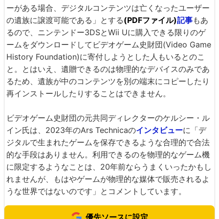
ーがある場合、デジタルコンテンツは亡くなったユーザー
の遺族に譲渡可能である」とする
(PDFファイル)
記事
もあ
るので、ニンテンドー3DSとWii Uに購入できる限りのゲ
ームをダウンロードしてビデオゲーム史財団(Video Game
History Foundation)に寄付しようとした人もいるとのこ
と。とはいえ、遺贈できるのは物理的なデバイスのみであ
るため、遺族が中のコンテンツを別の端末にコピーしたり
再インストールしたりすることはできません。
ビデオゲーム史財団の元共同ディレクターのケルシー・ル
イン氏は、2023年のArs Technicaの
インタビュー
に「デ
ジタルで生まれたゲームを保存できるような合理的で合法
的な手段はありません。利用できるのを物理的なゲーム機
に限定するようなことは、20年前ならうまくいったかもし
れませんが、もはやゲームが物理的な媒体で販売されるよ
うな世界ではないのです」とコメントしています。
優先ソースに設定