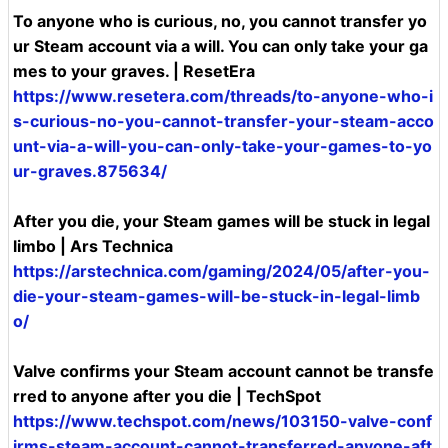
To anyone who is curious, no, you cannot transfer yo
ur Steam account via a will. You can only take your ga
mes to your graves. | ResetEra
https://www.resetera.com/threads/to-anyone-who-i
s-curious-no-you-cannot-transfer-your-steam-acco
unt-via-a-will-you-can-only-take-your-games-to-yo
ur-graves.875634/
After you die, your Steam games will be stuck in legal
limbo | Ars Technica
https://arstechnica.com/gaming/2024/05/after-you-
die-your-steam-games-will-be-stuck-in-legal-limb
o/
Valve confirms your Steam account cannot be transfe
rred to anyone after you die | TechSpot
https://www.techspot.com/news/103150-valve-conf
irms-steam-account-cannot-transferred-anyone-aft