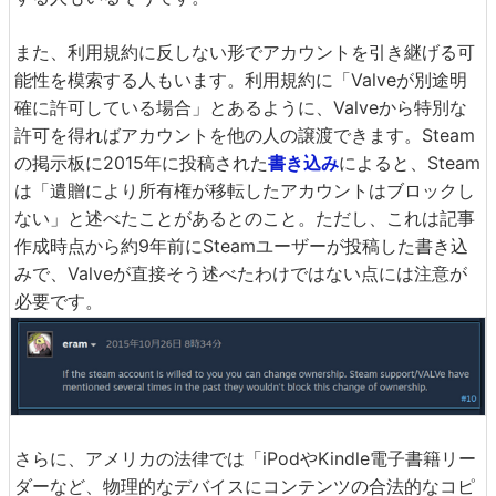
また、利用規約に反しない形でアカウントを引き継げる可
能性を模索する人もいます。利用規約に「Valveが別途明
確に許可している場合」とあるように、Valveから特別な
許可を得ればアカウントを他の人の譲渡できます。Steam
の掲示板に2015年に投稿された
書き込み
によると、Steam
は「遺贈により所有権が移転したアカウントはブロックし
ない」と述べたことがあるとのこと。ただし、これは記事
作成時点から約9年前にSteamユーザーが投稿した書き込
みで、Valveが直接そう述べたわけではない点には注意が
必要です。
さらに、アメリカの法律では「iPodやKindle電子書籍リー
ダーなど、物理的なデバイスにコンテンツの合法的なコピ