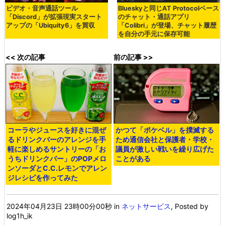
ビデオ・音声通話ツール
Blueskyと同じAT Protocolベース
「Discord」が拡張現実スタート
のチャット・通話アプリ
アップの「Ubiquity6」を買収
「Colibri」が登場、チャット履歴
を自分の手元に保存可能
<< 次の記事
前の記事 >>
コーラやジュースを好きに混ぜ
かつて「ポケベル」を撲滅する
るドリンクバーのアレンジを手
ため通信会社と保護者・学校・
軽に楽しめるサントリーの「お
議員が激しい戦いを繰り広げた
うちドリンクバー」のPOPメロ
ことがある
ンソーダとC.C.レモンでアレン
ジレシピを作ってみた
2024年04月23日 23時00分00秒
in
ネットサービス
, Posted by
log1h_ik