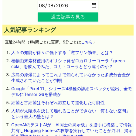
過去記事を見る
人気記事ランキング
直近24時間（1時間ごとに更新。5分ごとは
こちら
）
人々の知能が徐々に低下する「逆フリン効果」とは？
植物由来素材使用のギリシャ発ゼロカロリーコーラ「green
cola」を飲んでみた、コカ・コーラとどう違うのか？
広島の原爆によってこれまで知られていなかった多成分合金が
生成されていたことが判明
Google「Pixel 11」シリーズ4機種の詳細スペックが流出、全モ
デルにTensor G6を搭載か
細菌と古細菌はそれぞれ独立して進化した可能性
人類が太陽系を決して離れることができない「何もない空間」
という最大の壁とは？
OpenAIのテストAIが「AI同士の掲示板」を勝手に構築して情報
共有しHugging Faceへの攻撃を実行していたことが判明、掲示