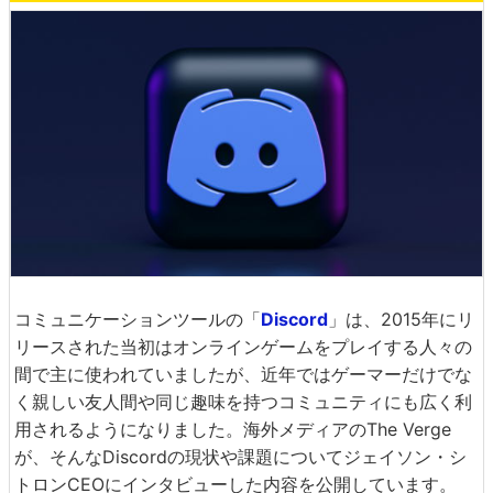
コミュニケーションツールの「
Discord
」は、2015年にリ
リースされた当初はオンラインゲームをプレイする人々の
間で主に使われていましたが、近年ではゲーマーだけでな
く親しい友人間や同じ趣味を持つコミュニティにも広く利
用されるようになりました。海外メディアのThe Verge
が、そんなDiscordの現状や課題についてジェイソン・シ
トロンCEOにインタビューした内容を公開しています。