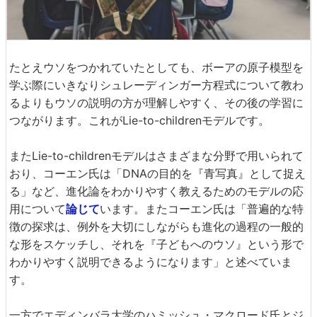
たとえウソをつかれていたとしても、ボーアの原子模型を
学ぶ際にいきなりシュレーディンガー方程式について教わ
るよりもウソの説明の方が理解しやすく、その後の学習に
つながります。これがLie-to-childrenモデルです。
またLie-to-childrenモデルはさまざまな分野で用いられて
おり、コーエン氏は「DNAの目的を『青写真』として捉え
る」など、進化論をわかりやすく教えるためのモデルの応
用について
論じて
います。またコーエン氏は「普遍的な特
徴の探求は、例外を大切にしながらも進化の過程の一般的
な形をスケッチし、それを『子どもへのウソ』という形で
わかりやすく説明できるようになります」と述べていま
す。
一方でエディンバラ大学のハミッシュ・マクロード氏とジ