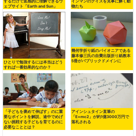
するだけで直感的に理解できるウ
インマンのクイズを見事に解く動
ェブサイト「Earth and Sun」
物たち
幾何学折り紙のパイオニアである
藤本修三氏の自費出版折り紙教本
5冊がパブリックドメインに
ひとりで勉強するには本当はどう
すれば一番効果的なのか？
「子どもを褒めて伸ばす」のに重
アインシュタイン直筆の
要なポイントを解説、途中でめげ
「E=mc2」が約1億3000万円で
ない挑戦する子どもを育てるのに
落札される
必要なこととは？