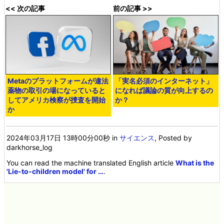
<< 次の記事
前の記事 >>
Metaのプラットフォームが違法
「実名必須のインターネット」
薬物の取引の場になっていると
になれば議論の質が向上するの
してアメリカ検察が捜査を開始
か？
か
2024年03月17日 13時00分00秒
in
サイエンス
, Posted by
darkhorse_log
You can read the machine translated English article
What is the
'Lie-to-children model' for …
.