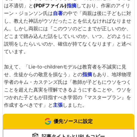
は不適切」と
(PDFファイル)
指摘
しており、作家のアイリ
ーン・ジョンソン氏は
自著
の中で「両親は後に子どもに対
し、教えた神話がウソだったことを伝えなければなりませ
ん。しかし両親には『このウソのどこまでが正しいのか、
どこまで踏み込んだ話をしていいのか、いつ、どのように
説明をしたらいいのか、確信が持てなくなります」と述べ
ています。
加えて、「Lie-to-childrenモデルは教育者を不誠実に見
せ、生徒からの敬意を損なう」との
指摘
もあり、地球物理
学者のキム・カステンズ氏は「教師が子どもにウソをつく
ことを超えた真実を理解できるようにすることや、ウソを
つかれた子どもが目指すべき学習の『マスタープラン』を
作成するべきです」と
主張
しました。
優先ソースに設定
記事タイトルとURLをコピー