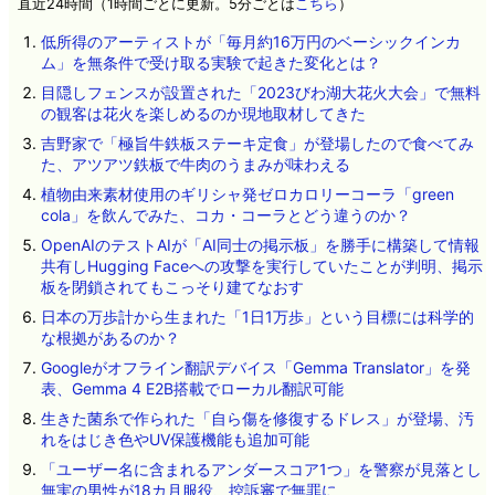
直近24時間（1時間ごとに更新。5分ごとは
こちら
）
低所得のアーティストが「毎月約16万円のベーシックインカ
ム」を無条件で受け取る実験で起きた変化とは？
目隠しフェンスが設置された「2023びわ湖大花火大会」で無料
の観客は花火を楽しめるのか現地取材してきた
吉野家で「極旨牛鉄板ステーキ定食」が登場したので食べてみ
た、アツアツ鉄板で牛肉のうまみが味わえる
植物由来素材使用のギリシャ発ゼロカロリーコーラ「green
cola」を飲んでみた、コカ・コーラとどう違うのか？
OpenAIのテストAIが「AI同士の掲示板」を勝手に構築して情報
共有しHugging Faceへの攻撃を実行していたことが判明、掲示
板を閉鎖されてもこっそり建てなおす
日本の万歩計から生まれた「1日1万歩」という目標には科学的
な根拠があるのか？
Googleがオフライン翻訳デバイス「Gemma Translator」を発
表、Gemma 4 E2B搭載でローカル翻訳可能
生きた菌糸で作られた「自ら傷を修復するドレス」が登場、汚
れをはじき色やUV保護機能も追加可能
「ユーザー名に含まれるアンダースコア1つ」を警察が見落とし
無実の男性が18カ月服役、控訴審で無罪に