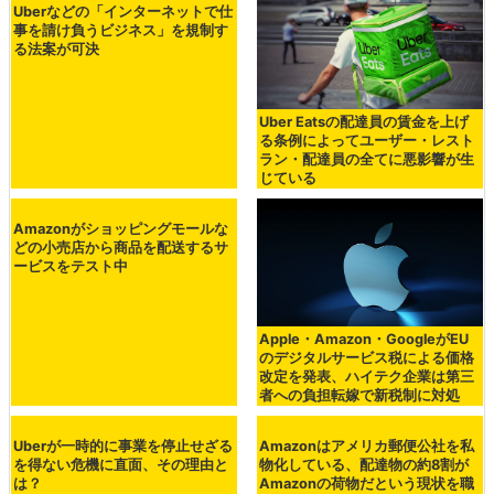
Uberなどの「インターネットで仕
事を請け負うビジネス」を規制す
る法案が可決
Uber Eatsの配達員の賃金を上げ
る条例によってユーザー・レスト
ラン・配達員の全てに悪影響が生
じている
Amazonがショッピングモールな
どの小売店から商品を配送するサ
ービスをテスト中
Apple・Amazon・GoogleがEU
のデジタルサービス税による価格
改定を発表、ハイテク企業は第三
者への負担転嫁で新税制に対処
Uberが一時的に事業を停止せざる
Amazonはアメリカ郵便公社を私
を得ない危機に直面、その理由と
物化している、配達物の約8割が
は？
Amazonの荷物だという現状を職