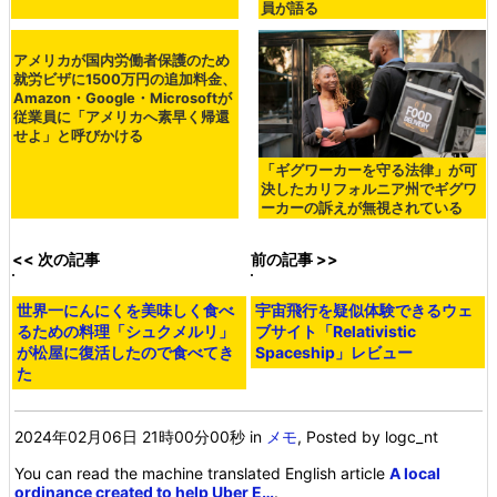
員が語る
アメリカが国内労働者保護のため
就労ビザに1500万円の追加料金、
Amazon・Google・Microsoftが
従業員に「アメリカへ素早く帰還
せよ」と呼びかける
「ギグワーカーを守る法律」が可
決したカリフォルニア州でギグワ
ーカーの訴えが無視されている
<< 次の記事
前の記事 >>
世界一にんにくを美味しく食べ
宇宙飛行を疑似体験できるウェ
るための料理「シュクメルリ」
ブサイト「Relativistic
が松屋に復活したので食べてき
Spaceship」レビュー
た
2024年02月06日 21時00分00秒
in
メモ
, Posted by logc_nt
You can read the machine translated English article
A local
ordinance created to help Uber E…
.