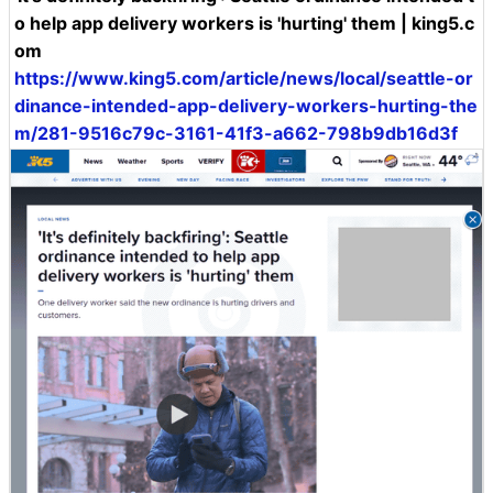
o help app delivery workers is 'hurting' them | king5.c
om
https://www.king5.com/article/news/local/seattle-or
dinance-intended-app-delivery-workers-hurting-the
m/281-9516c79c-3161-41f3-a662-798b9db16d3f