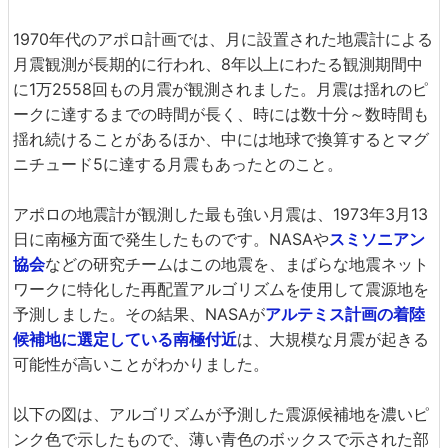
1970年代のアポロ計画では、月に設置された地震計による
月震観測が長期的に行われ、8年以上にわたる観測期間中
に1万2558回もの月震が観測されました。月震は揺れのピ
ークに達するまでの時間が長く、時には数十分～数時間も
揺れ続けることがあるほか、中には地球で換算するとマグ
ニチュード5に達する月震もあったとのこと。
アポロの地震計が観測した最も強い月震は、1973年3月13
日に南極方面で発生したものです。NASAや
スミソニアン
協会
などの研究チームはこの地震を、まばらな地震ネット
ワークに特化した再配置アルゴリズムを使用して震源地を
予測しました。その結果、NASAが
アルテミス計画の着陸
候補地に選定している南極付近
は、大規模な月震が起きる
可能性が高いことがわかりました。
以下の図は、アルゴリズムが予測した震源候補地を濃いピ
ンク色で示したもので、薄い青色のボックスで示された部