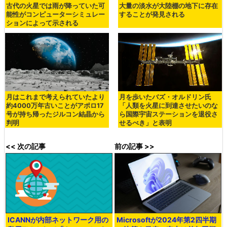
古代の火星では雨が降っていた可
大量の淡水が大陸棚の地下に存在
能性がコンピューターシミュレー
することが発見される
ションによって示される
月はこれまで考えられていたより
月を歩いたバズ・オルドリン氏
約4000万年古いことがアポロ17
「人類を火星に到達させたいのな
号が持ち帰ったジルコン結晶から
ら国際宇宙ステーションを退役さ
判明
せるべき」と表明
<< 次の記事
前の記事 >>
ICANNが内部ネットワーク用の
Microsoftが2024年第2四半期