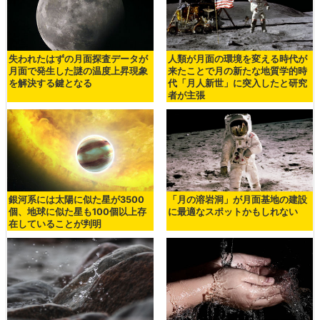
失われたはずの月面探査データが
人類が月面の環境を変える時代が
月面で発生した謎の温度上昇現象
来たことで月の新たな地質学的時
を解決する鍵となる
代「月人新世」に突入したと研究
者が主張
銀河系には太陽に似た星が3500
「月の溶岩洞」が月面基地の建設
個、地球に似た星も100個以上存
に最適なスポットかもしれない
在していることが判明