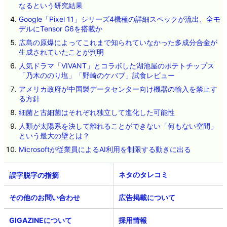
なるという研究結果
Google「Pixel 11」シリーズ4機種の詳細スペックが流出、全モ
デルにTensor G6を搭載か
広島の原爆によってこれまで知られていなかった多成分合金が
生成されていたことが判明
人気ドラマ「VIVANT」とコラボした湖池屋のポテトチップス
「乃木ののり塩」「野崎のケバブ」試食レビュー
アメリカ政府が中国製データセンター向け機器の輸入を禁止す
る方針
細菌と古細菌はそれぞれ独立して進化した可能性
人類が太陽系を決して離れることができない「何もない空間」
という最大の壁とは？
Microsoftが従業員によるAI利用を制限する動きに出る
ネタのタレコミ
その他のお問い合わせ
広告掲載について
GIGAZINEについて
採用情報