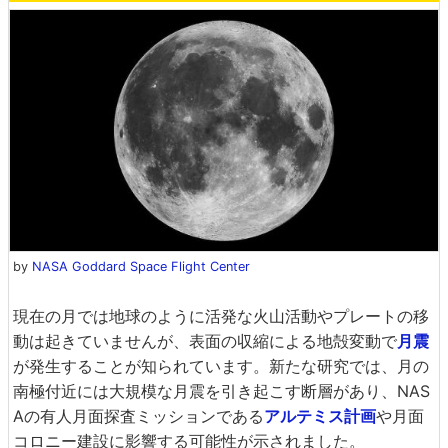
by
NASA Goddard Space Flight Center
現在の月では地球のように活発な火山活動やプレートの移
動は起きていませんが、表面の収縮による地殻変動で
月震
が発生することが知られています。新たな研究では、月の
南極付近には大規模な月震を引き起こす断層があり、NAS
Aの有人月面探査ミッションである
アルテミス計画
や月面
コロニー建設に影響する可能性が示されました。