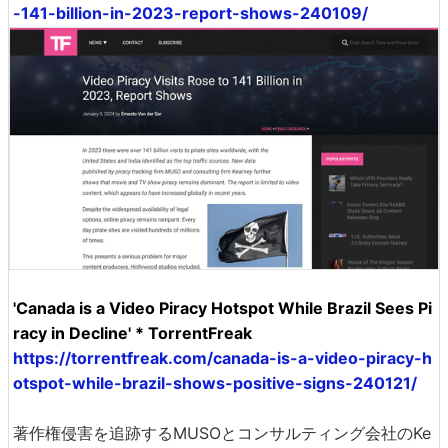
-141-billion-in-2023-report-shows-240109/
'Canada is a Video Piracy Hotspot While Brazil Sees Pi
racy in Decline' * TorrentFreak
https://torrentfreak.com/canada-is-a-video-piracy-h
otspot-while-brazil-shows-positive-signs-240121/
著作権侵害を追跡するMUSOとコンサルティング会社のKe