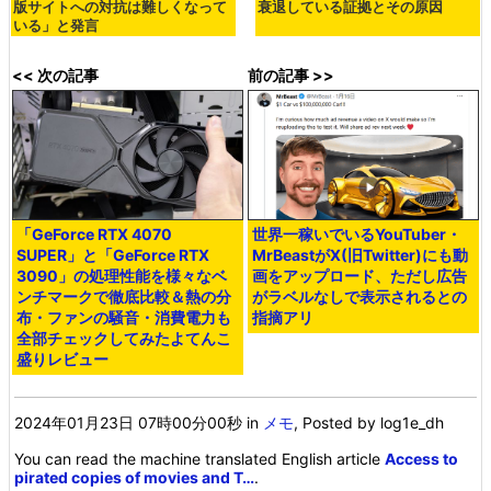
版サイトへの対抗は難しくなって
衰退している証拠とその原因
いる」と発言
<< 次の記事
前の記事 >>
「GeForce RTX 4070
世界一稼いでいるYouTuber・
SUPER」と「GeForce RTX
MrBeastがX(旧Twitter)にも動
3090」の処理性能を様々なベ
画をアップロード、ただし広告
ンチマークで徹底比較＆熱の分
がラベルなしで表示されるとの
布・ファンの騒音・消費電力も
指摘アリ
全部チェックしてみたよてんこ
盛りレビュー
2024年01月23日 07時00分00秒
in
メモ
, Posted by log1e_dh
You can read the machine translated English article
Access to
pirated copies of movies and T…
.