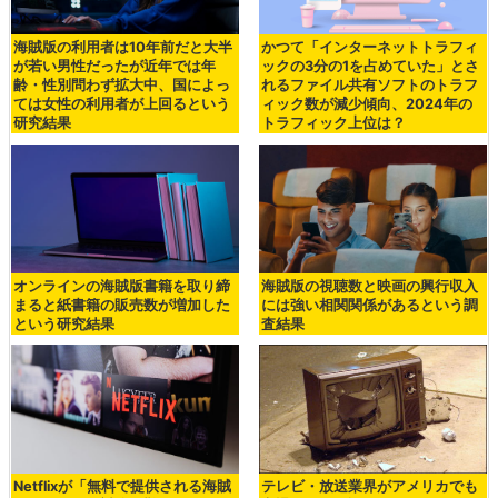
海賊版の利用者は10年前だと大半
かつて「インターネットトラフィ
が若い男性だったが近年では年
ックの3分の1を占めていた」とさ
齢・性別問わず拡大中、国によっ
れるファイル共有ソフトのトラフ
ては女性の利用者が上回るという
ィック数が減少傾向、2024年の
研究結果
トラフィック上位は？
オンラインの海賊版書籍を取り締
海賊版の視聴数と映画の興行収入
まると紙書籍の販売数が増加した
には強い相関関係があるという調
という研究結果
査結果
Netflixが「無料で提供される海賊
テレビ・放送業界がアメリカでも