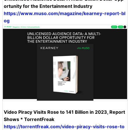
ortunity for the Entertainment Industry
https://www.muso.com/magazine/kearney-report-bl
og
Video Piracy Visits Rose to 141 Billion in 2023, Report
Shows * TorrentFreak
https://torrentfreak.com/video-piracy-visits-rose-to