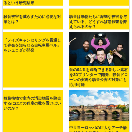
るという研究結果
騒音被害を減らすために必要な対
騒音は動物たちに深刻な被害を与
策とは？
えている、どうすれば悪影響を抑
えられるのか？
「ノイズキャンセリングを貫通し
て存在を知らせる自転車用ベル」
をシュコダが開発
音の94％を遮断できる新しい素材
を3Dプリンターで開発、静音ドロ
ーンの実現や騒音公害の対策にも
応用可能
観葉植物で室内の汚染物質を除去
するにはどの程度の数を置けばい
いのか？
中世ヨーロッパの巨大なアーチ橋