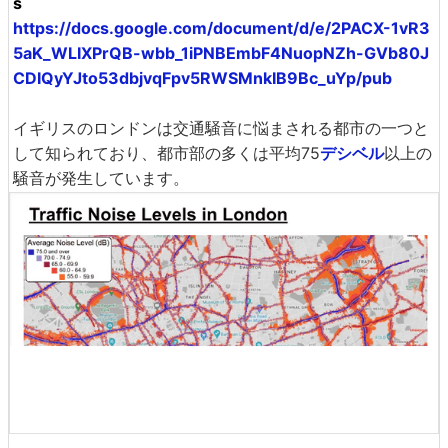
s
https://docs.google.com/document/d/e/2PACX-1vR3
5aK_WLIXPrQB-wbb_1iPNBEmbF4NuopNZh-GVb80J
CDIQyYJto53dbjvqFpv5RWSMnkIB9Bc_uYp/pub
イギリスのロンドンは交通騒音に悩まされる都市の一つと
して知られており、都市部の多くは平均75
デシベル
以上の
騒音が発生しています。