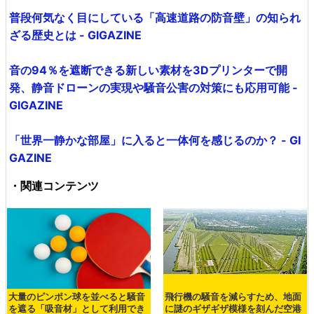
普段何気なく目にしている「高速道路の防音壁」の知られ
ざる歴史とは - GIGAZINE
音の94％を遮断できる新しい素材を3Dプリンターで開
発、静音ドローンの実現や騒音公害の対策にも応用可能 -
GIGAZINE
「世界一静かな部屋」に入ると一体何を感じるのか？ - GI
GAZINE
・関連コンテンツ
大量のピンポン球を並べると騒音
飛行機の騒音を減らすため、地面
を遮る「吸音材」として利用でき
に謎のギザギザ模様を刻んだ空港