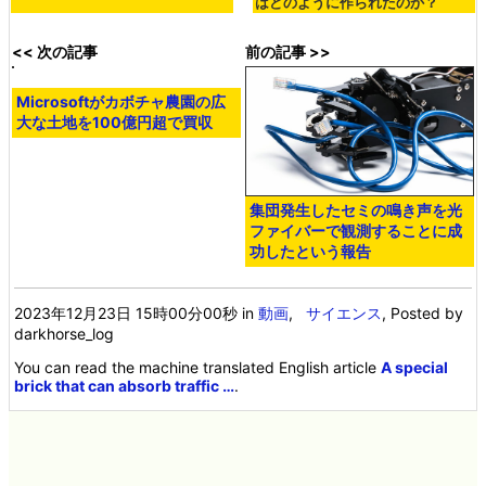
はどのように作られたのか？
<< 次の記事
前の記事 >>
Microsoftがカボチャ農園の広
大な土地を100億円超で買収
集団発生したセミの鳴き声を光
ファイバーで観測することに成
功したという報告
2023年12月23日 15時00分00秒
in
動画
,
サイエンス
, Posted by
darkhorse_log
You can read the machine translated English article
A special
brick that can absorb traffic …
.