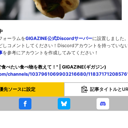
中
フォーラムを
GIGAZINE公式Discordサーバー
に設置しました
しコメントしてください！Discordアカウントを持っていな
事
を参考にアカウントを作成してみてください！
"宇宙で食べたい食べ物を教えて！" | GIGAZINE(ギガジン)
d.com/channels/1037961069903216680/1183717120857
優先ソースに設定
記事タイトルとU