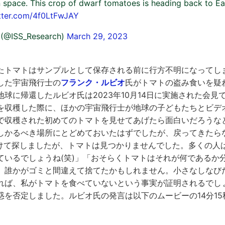
 space. This crop of dwarf tomatoes is heading back to Ear
itter.com/4f0LtFwJAY
 (@ISS_Research)
March 29, 2023
たトマトはサンプルとして保存される前に行方不明になってし
した宇宙飛行士の
フランク・ルビオ
氏がトマトの盗み食いを疑
球に帰還したルビオ氏は2023年10月14日に実施された会見
を収穫した際に、ほかの宇宙飛行士が地球の子どもたちとビデ
で収穫された初めてのトマトを見せてあげたら面白いだろうな
しかるべき場所にとどめておいたはずでしたが、戻ってきたら
かけて探しましたが、トマトは見つかりませんでした。多くの人
ているでしょうね(笑)」「おそらくトマトはそれが何であるか
。誰かがゴミと間違えて捨てたかもしれません。小さなしなび
れば、私がトマトを食べていないという事実が証明されるでし
惑を否定しました。ルビオ氏の発言は以下のムービーの14分1