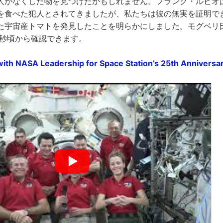
人がなくした物を見つけたかもしれません。フランク・ルビオ
を食べた犯人とされてきましたが、私たちは彼の無実を証明で
た宇宙産トマトを発見したことを明らかにしました。モグベリ
9秒頃から確認できます。
with NASA Leadership for Space Station’s 25th Anniversar