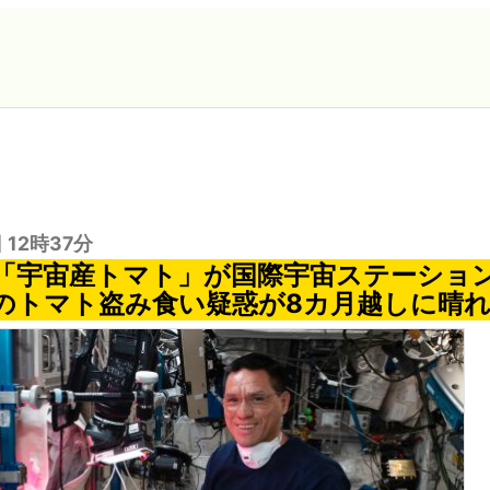
 12時37分
「宇宙産トマト」が国際宇宙ステーショ
のトマト盗み食い疑惑が8カ月越しに晴