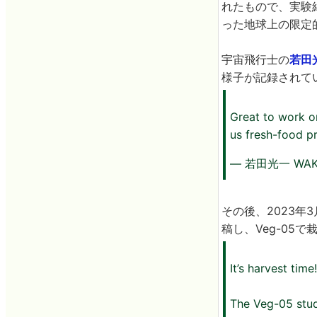
れたもので、実験
った地球上の限定
宇宙飛行士の
若田
様子が記録されて
Great to work o
us fresh-food p
— 若田光一 WAKAT
その後、2023年3月
稿し、Veg-05
It’s harvest time
The Veg-05 stud