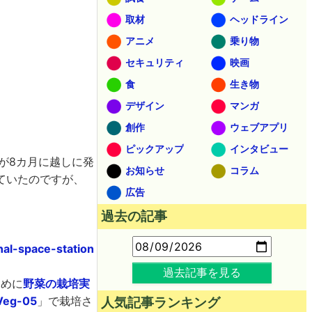
取材
ヘッドライン
アニメ
乗り物
セキュリティ
映画
食
生き物
デザイン
マンガ
創作
ウェブアプリ
ピックアップ
インタビュー
」が8カ月に越しに発
お知らせ
コラム
ていたのですが、
広告
過去の記事
al-space-station
過去記事を見る
ために
野菜の栽培実
Veg-05
」で栽培さ
人気記事ランキング