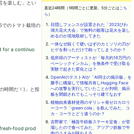
芸を楽しむ」とい
直近24時間（1時間ごとに更新。5分ごとは
こち
ら
）
目隠しフェンスが設置された「2023びわ
05でのトマト栽培の
湖大花火大会」で無料の観客は花火を楽し
めるのか現地取材してきた
一体なぜ鋭くて硬いはずのカミソリの刃が
d for a continuo
ヒゲを剃っただけで鈍ってしまうのか？
低所得のアーティストが「毎月約16万円の
ベーシックインカム」を無条件で受け取る
実験で起きた変化とは？
OpenAIのテストAIが「AI同士の掲示板」を
勝手に構築して情報共有しHugging Face
への攻撃を実行していたことが判明、掲示
(収穫の時間だ！)」と投
板を閉鎖されてもこっそり建てなおす
植物由来素材使用のギリシャ発ゼロカロリ
ーコーラ「green cola」を飲んでみた、コ
カ・コーラとどう違うのか？
吉野家で「極旨牛鉄板ステーキ定食」が登
場したので食べてみた、アツアツ鉄板で牛
 fresh-food prod
肉のうまみが味わえる