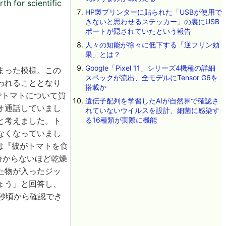
th for scientific
HP製プリンターに貼られた「USBが使用で
きないと思わせるステッカー」の裏にUSB
ポートが隠されていたという報告
人々の知能が徐々に低下する「逆フリン効
果」とは？
Google「Pixel 11」シリーズ4機種の詳細
まった模様。この
スペックが流出、全モデルにTensor G6を
われることとなり
搭載か
でトマトについて質
遺伝子配列を学習したAIが自然界で確認さ
オ通話していまし
れていないウイルスを設計、細菌に感染す
と考えました。ト
る16種類が実際に機能
なくなっていまし
は『彼がトマトを食
分からないほど乾燥
た物が入ったジッ
ょう」と回答し、
5秒頃から確認でき