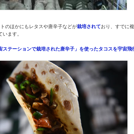
トマトのほかにもレタスや唐辛子などが
栽培されて
おり、すでに
ています。
ステーションで栽培された唐辛子」を使ったタコスを宇宙飛行士が