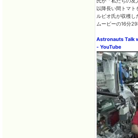
氏が「私たちの友
以降長い間トマト
ルビオ氏が収穫し
ムービーの16分2
Astronauts Talk 
- YouTube