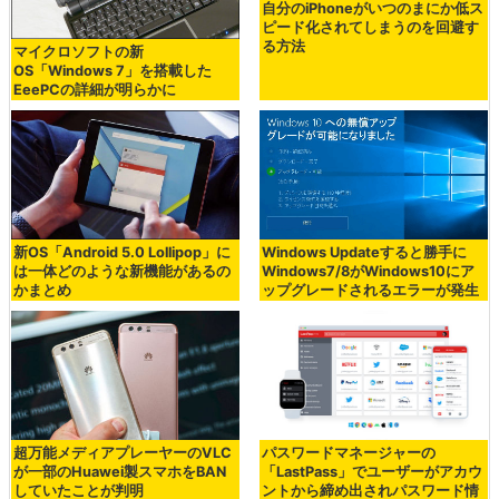
自分のiPhoneがいつのまにか低ス
ピード化されてしまうのを回避す
る方法
マイクロソフトの新
OS「Windows 7」を搭載した
EeePCの詳細が明らかに
新OS「Android 5.0 Lollipop」に
Windows Updateすると勝手に
は一体どのような新機能があるの
Windows7/8がWindows10にア
かまとめ
ップグレードされるエラーが発生
超万能メディアプレーヤーのVLC
パスワードマネージャーの
が一部のHuawei製スマホをBAN
「LastPass」でユーザーがアカウ
していたことが判明
ントから締め出されパスワード情