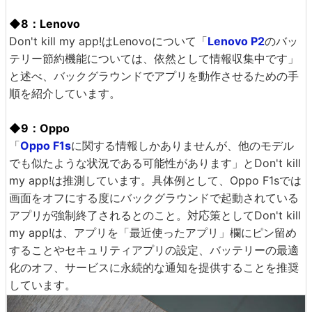
◆8：Lenovo
Don't kill my app!はLenovoについて「
Lenovo P2
のバッ
テリー節約機能については、依然として情報収集中です」
と述べ、バックグラウンドでアプリを動作させるための手
順を紹介しています。
◆9：Oppo
「
Oppo F1s
に関する情報しかありませんが、他のモデル
でも似たような状況である可能性があります」とDon't kill
my app!は推測しています。具体例として、Oppo F1sでは
画面をオフにする度にバックグラウンドで起動されている
アプリが強制終了されるとのこと。対応策としてDon't kill
my app!は、アプリを「最近使ったアプリ」欄にピン留め
することやセキュリティアプリの設定、バッテリーの最適
化のオフ、サービスに永続的な通知を提供することを推奨
しています。