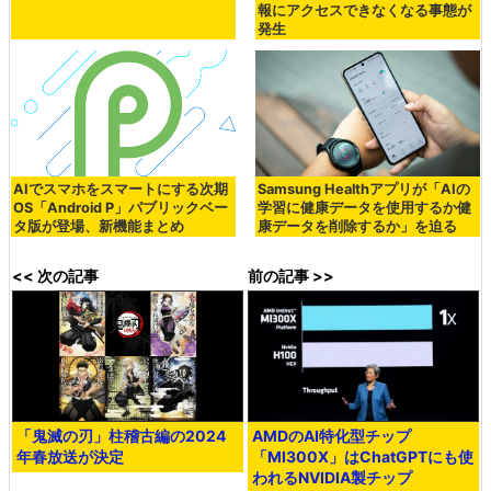
報にアクセスできなくなる事態が
発生
AIでスマホをスマートにする次期
Samsung Healthアプリが「AIの
OS「Android P」パブリックベー
学習に健康データを使用するか健
タ版が登場、新機能まとめ
康データを削除するか」を迫る
<< 次の記事
前の記事 >>
「鬼滅の刃」柱稽古編の2024
AMDのAI特化型チップ
年春放送が決定
「MI300X」はChatGPTにも使
われるNVIDIA製チップ