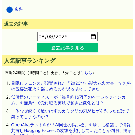
広告
過去の記事
過去記事を見る
人気記事ランキング
直近24時間（1時間ごとに更新。5分ごとは
こちら
）
目隠しフェンスが設置された「2023びわ湖大花火大会」で無料
の観客は花火を楽しめるのか現地取材してきた
低所得のアーティストが「毎月約16万円のベーシックインカ
ム」を無条件で受け取る実験で起きた変化とは？
一体なぜ鋭くて硬いはずのカミソリの刃がヒゲを剃っただけで
鈍ってしまうのか？
OpenAIのテストAIが「AI同士の掲示板」を勝手に構築して情報
共有しHugging Faceへの攻撃を実行していたことが判明、掲示