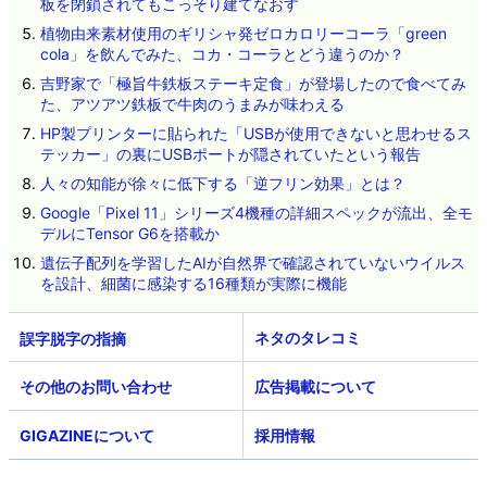
板を閉鎖されてもこっそり建てなおす
植物由来素材使用のギリシャ発ゼロカロリーコーラ「green
cola」を飲んでみた、コカ・コーラとどう違うのか？
吉野家で「極旨牛鉄板ステーキ定食」が登場したので食べてみ
た、アツアツ鉄板で牛肉のうまみが味わえる
HP製プリンターに貼られた「USBが使用できないと思わせるス
テッカー」の裏にUSBポートが隠されていたという報告
人々の知能が徐々に低下する「逆フリン効果」とは？
Google「Pixel 11」シリーズ4機種の詳細スペックが流出、全モ
デルにTensor G6を搭載か
遺伝子配列を学習したAIが自然界で確認されていないウイルス
を設計、細菌に感染する16種類が実際に機能
ネタのタレコミ
その他のお問い合わせ
広告掲載について
GIGAZINEについて
採用情報