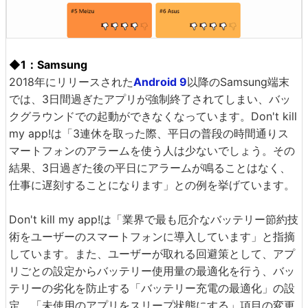
◆1：Samsung
2018年にリリースされた
Android 9
以降のSamsung端末
では、3日間過ぎたアプリが強制終了されてしまい、バッ
クグラウンドでの起動ができなくなっています。Don't kill
my app!は「3連休を取った際、平日の普段の時間通りス
マートフォンのアラームを使う人は少ないでしょう。その
結果、3日過ぎた後の平日にアラームが鳴ることはなく、
仕事に遅刻することになります」との例を挙げています。
Don't kill my app!は「業界で最も厄介なバッテリー節約技
術をユーザーのスマートフォンに導入しています」と指摘
しています。また、ユーザーが取れる回避策として、アプ
リごとの設定からバッテリー使用量の最適化を行う、バッ
テリーの劣化を防止する「バッテリー充電の最適化」の設
定、「未使用のアプリをスリープ状態にする」項目の変更