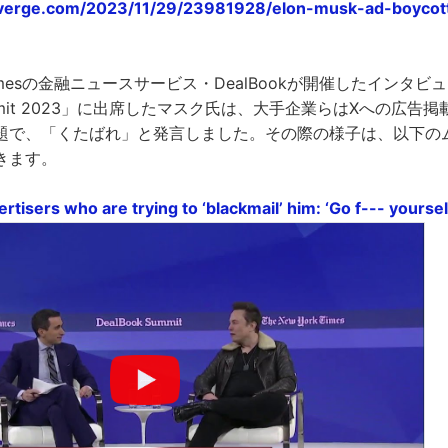
verge.com/2023/11/29/23981928/elon-musk-ad-boycot
rk Timesの金融ニュースサービス・DealBookが開催したイン
Summit 2023」に出席したマスク氏は、大手企業らはXへの広
題で、「くたばれ」と発言しました。その際の様子は、以下の
きます。
rtisers who are trying to ‘blackmail’ him: ‘Go f--- yourse