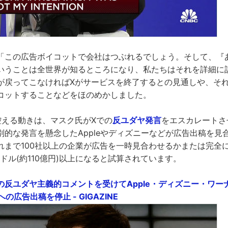
「この広告ボイコットで会社はつぶれるでしょう。そして、『
いうことは全世界が知るところになり、私たちはそれを詳細に
が戻ってこなければXがサービスを終了するとの見通しや、そ
コットすることなどをほのめかしました。
控える動きは、マスク氏がXでの
反ユダヤ発言
をエスカレートさ
別的な発言を懸念したAppleやディズニーなどが広告出稿を見
れまで100社以上の企業が広告を一時見合わせるかまたは完全
万ドル(約110億円)以上になると試算されています。
の反ユダヤ主義的コメントを受けてApple・ディズニー・ワー
)への広告出稿を停止 - GIGAZINE