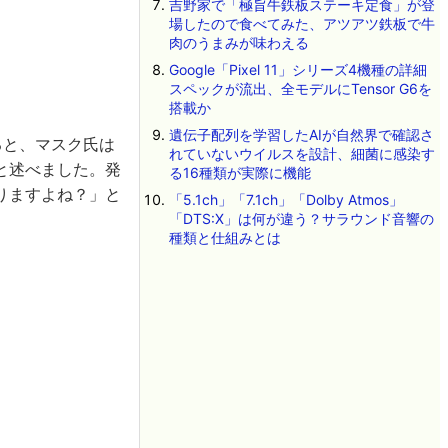
吉野家で「極旨牛鉄板ステーキ定食」が登
場したので食べてみた、アツアツ鉄板で牛
肉のうまみが味わえる
Google「Pixel 11」シリーズ4機種の詳細
スペックが流出、全モデルにTensor G6を
搭載か
遺伝子配列を学習したAIが自然界で確認さ
ると、マスク氏は
れていないウイルスを設計、細菌に感染す
と述べました。発
る16種類が実際に機能
りますよね？」と
「5.1ch」「7.1ch」「Dolby Atmos」
「DTS:X」は何が違う？サラウンド音響の
種類と仕組みとは