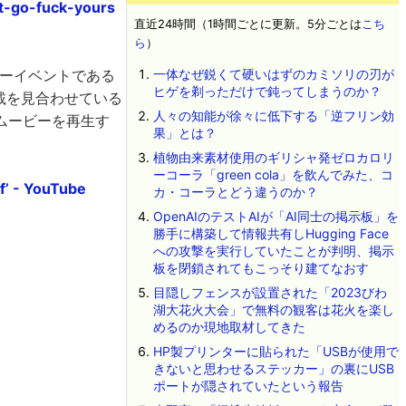
t-go-fuck-yours
直近24時間（1時間ごとに更新。5分ごとは
こち
ら
）
タビューイベントである
一体なぜ鋭くて硬いはずのカミソリの刃が
ヒゲを剃っただけで鈍ってしまうのか？
告掲載を見合わせている
人々の知能が徐々に低下する「逆フリン効
ムービーを再生す
果」とは？
植物由来素材使用のギリシャ発ゼロカロリ
ーコーラ「green cola」を飲んでみた、コ
lf’ - YouTube
カ・コーラとどう違うのか？
OpenAIのテストAIが「AI同士の掲示板」を
勝手に構築して情報共有しHugging Face
への攻撃を実行していたことが判明、掲示
板を閉鎖されてもこっそり建てなおす
目隠しフェンスが設置された「2023びわ
湖大花火大会」で無料の観客は花火を楽し
めるのか現地取材してきた
HP製プリンターに貼られた「USBが使用で
きないと思わせるステッカー」の裏にUSB
ポートが隠されていたという報告