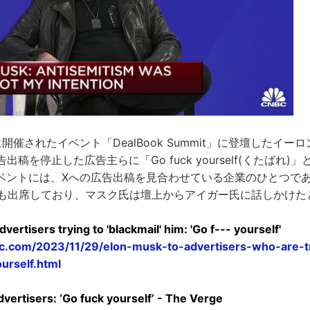
日に開催されたイベント「DealBook Summit」に登壇したイ
の広告出稿を停止した広告主らに「Go fuck yourself(くたばれ
ベントには、Xへの広告出稿を見合わせている企業のひとつで
Oも出席しており、マスク氏は壇上からアイガー氏に話しかけた
vertisers trying to 'blackmail' him: 'Go f--- yourself'
c.com/2023/11/29/elon-musk-to-advertisers-who-are-t
ourself.html
dvertisers: ‘Go fuck yourself’ - The Verge