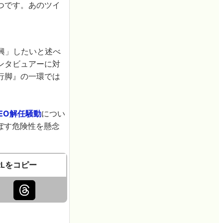
つです。あのツイ
興」したいと述べ
ンタビュアーに対
行脚』の一環では
EO解任騒動
につい
ぼす危険性を懸念
RLをコピー