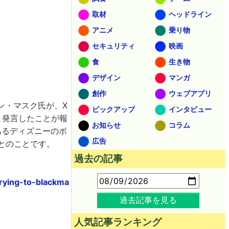
取材
ヘッドライン
アニメ
乗り物
セキュリティ
映画
食
生き物
デザイン
マンガ
創作
ウェブアプリ
ーロン・マスク氏が、X
ピックアップ
インタビュー
)」と発言したことが報
お知らせ
コラム
あるディズニーのボ
広告
とのことです。
過去の記事
rying-to-blackma
過去記事を見る
人気記事ランキング