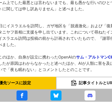
ーム上でした最悪とは言わないまでも、最も愚かな行いのひと
トに関しては申し訳ありません」と述べました。
27日にイスラエルを訪問し、ガザ地区を「脱過激化」および「復
タニヤフ首相に支援を申し出ています。これについて尋ねたイ
イスラエル訪問は投稿の前から計画されていたもので、『謝罪
べました。
のほか、自身が設立に携わったOpenAIの
サム・アルトマンC
したが原因はわからなかったと述べたほか、AIが人類に害を及
いで「夜も眠れない」とコメントしたとのことです。
優先ソースに設定
記事タイトルとU