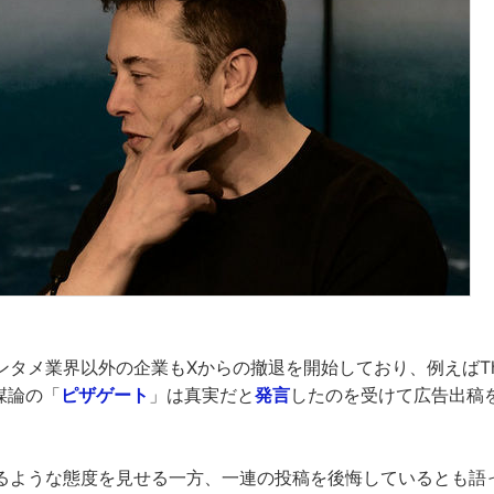
タメ業界以外の企業もXからの撤退を開始しており、例えばThe Was
謀論の「
ピザゲート
」は真実だと
発言
したのを受けて広告出稿
るような態度を見せる一方、一連の投稿を後悔しているとも語