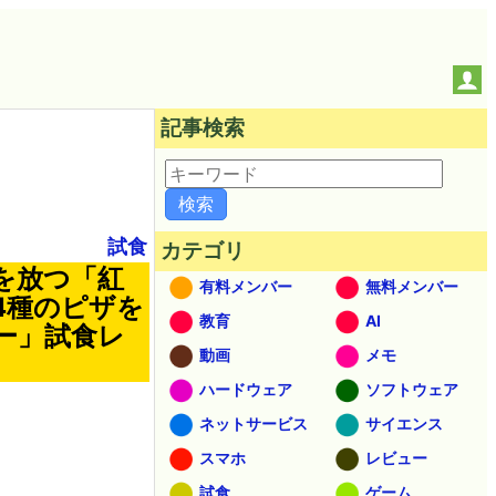
記事検索
試食
カテゴリ
を放つ「紅
有料メンバー
無料メンバー
4種のピザを
教育
AI
ー」試食レ
動画
メモ
ハードウェア
ソフトウェア
ネットサービス
サイエンス
スマホ
レビュー
試食
ゲーム