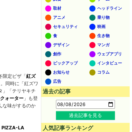
取材
ヘッドライン
アニメ
乗り物
セキュリティ
映画
食
生き物
デザイン
マンガ
創作
ウェブアプリ
ピックアップ
インタビュー
お知らせ
コラム
冬限定ピザ「
紅ズ
広告
した。同時に「紅ズワ
タ」「テリヤキチ
過去の記事
クォーター
」も登
んな味がするのか
過去記事を見る
IZZA-LA
人気記事ランキング