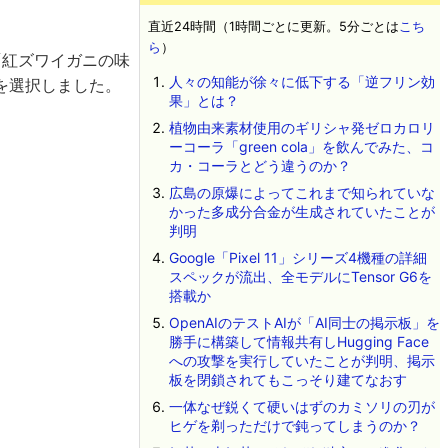
直近24時間（1時間ごとに更新。5分ごとは
こち
ら
）
「紅ズワイガニの味
人々の知能が徐々に低下する「逆フリン効
を選択しました。
果」とは？
植物由来素材使用のギリシャ発ゼロカロリ
ーコーラ「green cola」を飲んでみた、コ
カ・コーラとどう違うのか？
広島の原爆によってこれまで知られていな
かった多成分合金が生成されていたことが
判明
Google「Pixel 11」シリーズ4機種の詳細
スペックが流出、全モデルにTensor G6を
搭載か
OpenAIのテストAIが「AI同士の掲示板」を
勝手に構築して情報共有しHugging Face
への攻撃を実行していたことが判明、掲示
板を閉鎖されてもこっそり建てなおす
一体なぜ鋭くて硬いはずのカミソリの刃が
ヒゲを剃っただけで鈍ってしまうのか？