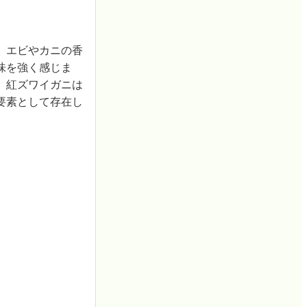
、エビやカニの香
味を強く感じま
。紅ズワイガニは
要素として存在し