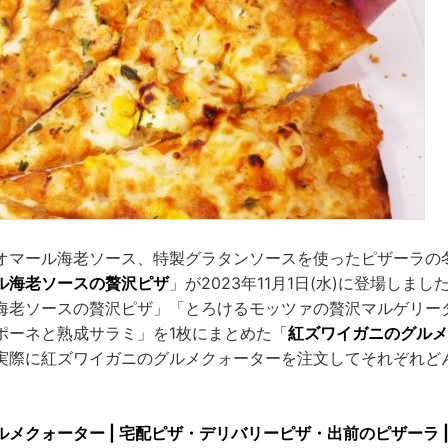
オマール海老ソース、特製グラタンソースを使ったピザーラの
ル海老ソースの贅沢ピザ
」が2023年11月1日(水)に登場しま
海老ソースの贅沢ピザ」「とろけるモッツァの贅沢マルゲリー
ポーネと熟成サラミ」を1枚にまとめた「
紅ズワイガニのグルメ
実際に紅ズワイガニのグルメクォーターを注文してそれぞれど
。
メクォーター | 宅配ピザ・デリバリーピザ・出前のピザーラ | P