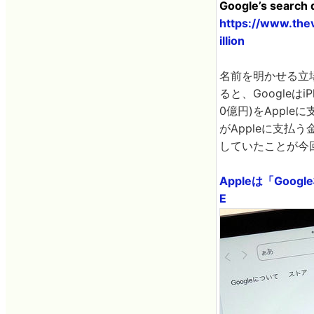
Google’s search d
https://www.the
illion
名前を明かせる立場に
ると、Googleは
0億円)をAppl
がAppleに支払う
していたことが今
Appleは「Goo
E