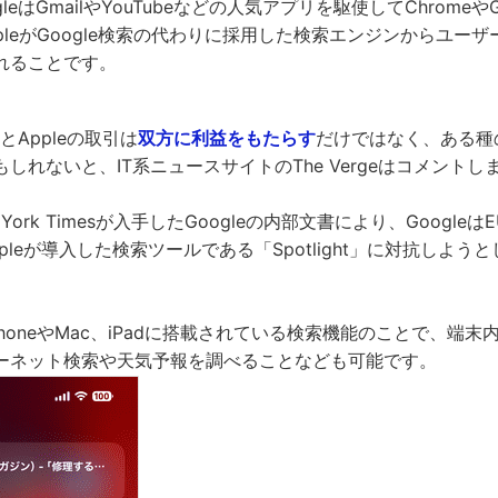
leはGmailやYouTubeなどの人気アプリを駆使してChromeや
やAppleがGoogle検索の代わりに採用した検索エンジンからユー
れることです。
eとAppleの取引は
双方に利益をもたらす
だけではなく、ある種
しれないと、IT系ニュースサイトのThe Vergeはコメントし
 York Timesが入手したGoogleの内部文書により、Googl
pleが導入した検索ツールである「Spotlight」に対抗しよう
は、iPhoneやMac、iPadに搭載されている検索機能のことで、
ーネット検索や天気予報を調べることなども可能です。