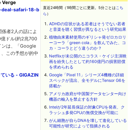
he Verge
直近24時間（1時間ごとに更新。5分ごとは
こち
deal-safari-18-b
ら
）
ADHDの症状がある若者はそうでない若者
と音楽を聴く習慣が異なるという研究結果
た関係者2人の話によ
植物由来素材使用のギリシャ発ゼロカロリ
億ドル(約2兆700
ーコーラ「green cola」を飲んでみた、コ
は、「Google
カ・コーラとどう違うのか？
り、この予想が的中
Netflixが未公開のニコラス・ケイジ主演映
画を紛失したとして約160億円の損害賠償
を求められる
る - GIGAZIN
Google「Pixel 11」シリーズ4機種の詳細
スペックが流出、全モデルにTensor G6を
搭載か
アメリカ政府が中国製データセンター向け
機器の輸入を禁止する方針
Intelが2年延長保証の対象CPUを発表、ク
ラッシュ多発CPUの無償交換が可能に
がん細胞が自らDNAを壊して進化している
可能性が研究によって指摘される