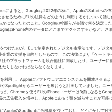
k Timesによると、Googleは2022年の秋に、AppleのSafari
弱体化させるためにEUの法律をどのように利用するかについて話
らかになったとのこと。Googleの幹部らが会議で何を決定し
ogleはiPhone内のデータにどこまでアクセスするかなど、
が目をつけたのが、EUで制定されたデジタル市場法です。デジタ
小企業の支援を目的としたもので、この法律により「ゲートキ
は自社のプラットフォームを競合他社に開放したり、ユーザーに
えたりしなければならなくなります。
法律を利用し、Appleにソフトウェアエコシステムを開放させる
riやSpotlightからユーザーを奪おうと計画していました。ユーザ
、Chromeを使うEUのiPhoneユーザーは3倍になるとGoo
索の広告収入を増やし、Appleに支払う額を減らすことが可能
特にAppleのSpotlightに危機感を抱いており、どうにかして