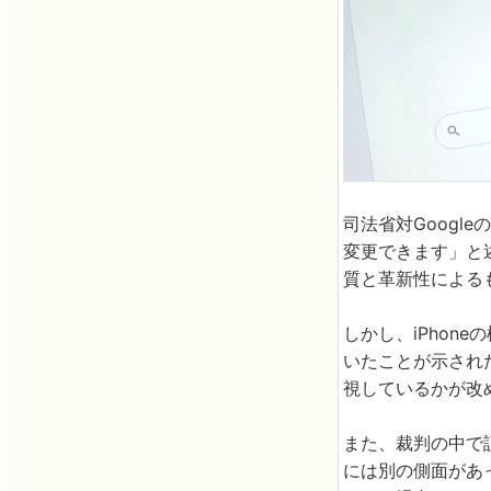
司法省対Googl
変更できます」と
質と革新性による
しかし、iPhon
いたことが示され
視しているかが改
また、裁判の中で証言
には別の側面があっ