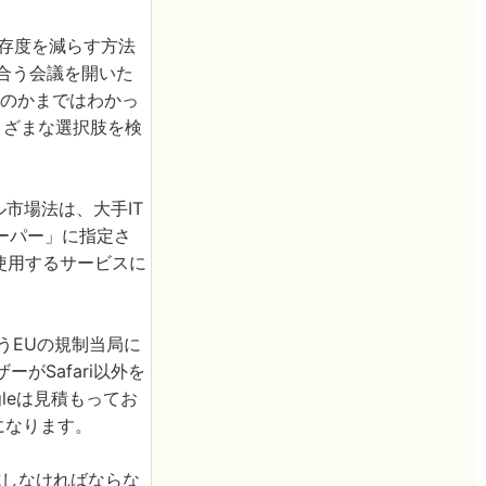
への依存度を減らす方法
し合う会議を開いた
たのかまではわかっ
さまざまな選択肢を検
ル市場法は、大手IT
ーパー」に指定さ
使用するサービスに
ようEUの規制当局に
ーがSafari以外を
gleは見積もってお
になります。
対抗しなければならな