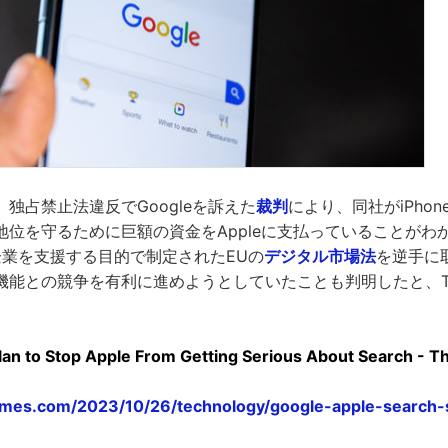
独占禁止法違反でGoogleを訴えた
裁判
により、同社がiPho
位を守るために巨額の資金をAppleに支払っていることがわかり
企業を支援する目的で制定されたEUの
デジタル市場法
を逆手に取
能との競争を有利に進めようとしていたことも判明したと、The Ne
。
Plan to Stop Apple From Getting Serious About Search - 
imes.com/2023/10/26/technology/google-apple-search-s