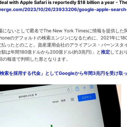
eal with Apple Safari is reportedly $18 billion a year - T
verge.com/2023/10/26/23933206/google-apple-search-
ないとして匿名でThe New York Timesに情報を提供し
iPhoneのデフォルトの検索エンジンになるために、2021年に180
eに支払ったとのこと。資産運用会社のアライアンス・バーンスタイン
金額は年間180億ドルから200億ドル(約3兆円)」と
推定
してお
回の報道で判明した形となります。
gle検索を採用する代金」としてGoogleから年間3兆円を受け取ってい