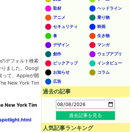
取材
ヘッドライン
アニメ
乗り物
セキュリティ
映画
食
生き物
デザイン
マンガ
創作
ウェブアプリ
neのデフォルト検索
ピックアップ
インタビュー
ました。Googl
お知らせ
コラム
って、Appleが開
広告
w York Tim
過去の記事
The New York Tim
過去記事を見る
potlight.html
人気記事ランキング