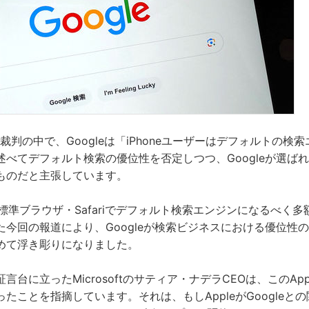
eの裁判の中で、Googleは「iPhoneユーザーはデフォルトの検
述べてデフォルト検索の優位性を否定しつつ、Googleが選ば
ものだと主張しています。
eの標準ブラウザ・Safariでデフォルト検索エンジンになるべく
た今回の報道により、Googleが検索ビジネスにおける優位性
めて浮き彫りになりました。
台に立ったMicrosoftのサティア・ナデラCEOは、このAppl
たことを指摘しています。それは、もしAppleがGoogleと