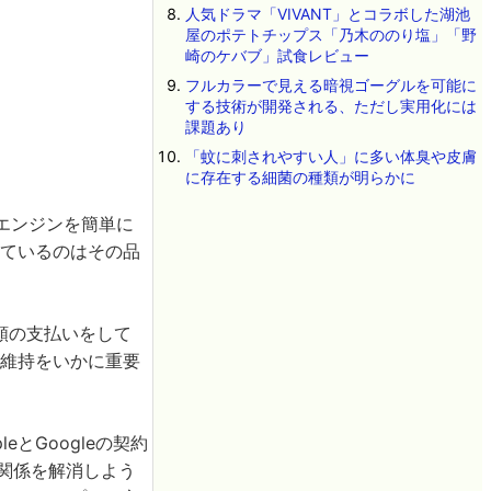
人気ドラマ「VIVANT」とコラボした湖池
屋のポテトチップス「乃木ののり塩」「野
崎のケバブ」試食レビュー
フルカラーで見える暗視ゴーグルを可能に
する技術が開発される、ただし実用化には
課題あり
「蚊に刺されやすい人」に多い体臭や皮膚
に存在する細菌の種類が明らかに
索エンジンを簡単に
れているのはその品
多額の支払いをして
の維持をいかに重要
eとGoogleの契約
の関係を解消しよう