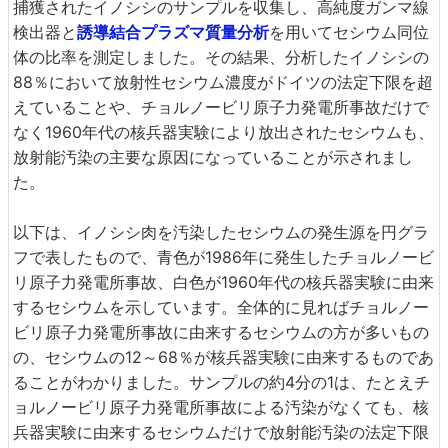
捕獲されたイノシシのサンプルを収集し、高純度ガンマ線
検出器と
誘導結合プラズマ質量分析
を用いてセシウム同位
体の比率を測定しました。その結果、分析したイノシシの
88％において放射性セシウム濃度がドイツの法定下限を超
えていることや、チョルノービリ原子力発電所事故だけで
なく1960年代の核兵器実験により放出されたセシウムも、
放射能汚染の主要な原因になっていることが示されまし
た。
以下は、イノシシ肉を汚染したセシウムの発生源を円グラ
フで表したもので、青色が1986年に発生したチョルノービ
リ原子力発電所事故、白色が1960年代の核兵器実験に由来
するセシウムを示しています。全体的に見ればチョルノー
ビリ原子力発電所事故に由来するセシウムの方が多いもの
の、セシウムの12～68％が核兵器実験に由来するものであ
ることがわかりました。サンプルの約4分の1は、たとえチ
ョルノービリ原子力発電所事故による汚染がなくても、核
兵器実験に由来するセシウムだけで放射能汚染の法定下限