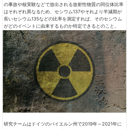
の事故や核実験などで放出される放射性物質の同位体比率
はそれぞれ異なるため、セシウム137やそれより半減期が
長いセシウム135などの比率を測定すれば、そのセシウム
がどのイベントに由来するものか特定できるとのこと。
研究チームはドイツのバイエルン州で2019年～2021年に