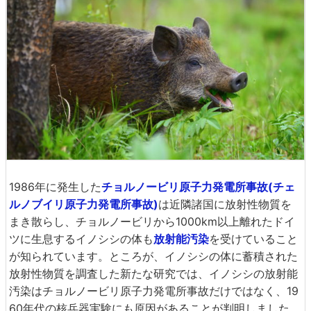
1986年に発生した
チョルノービリ原子力発電所事故(チェ
ルノブイリ原子力発電所事故)
は近隣諸国に放射性物質を
まき散らし、チョルノービリから1000km以上離れたドイ
ツに生息するイノシシの体も
放射能汚染
を受けていること
が知られています。ところが、イノシシの体に蓄積された
放射性物質を調査した新たな研究では、イノシシの放射能
汚染はチョルノービリ原子力発電所事故だけではなく、19
60年代の核兵器実験にも原因があることが判明しました。