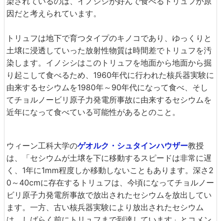
染されているのは、イノシシが好んで食べるトリュフが原
因だと考えられています。
トリュフは地下で育つタイプのキノコであり、ゆっくりと
土壌に浸透していった放射性物質は時間差でトリュフを汚
染します。イノシシはこのトリュフを地面から地面から掘
り起こして食べるため、1960年代に行われた核兵器実験に
由来するセシウムを1980年～90年代になって食べ、そし
てチョルノービリ原子力発電所事故に由来するセシウムを
近年になって食べている可能性があるとのこと。
ウィーン工科大学の
ゲオルク・シュタインハウザー
教授
は、「セシウムが土壌を下に移動するスピードは非常に遅
く、1年に1mm程度しか移動しないこともあります。深さ2
0～40cmに存在するトリュフは、今頃になってチョルノー
ビリ原子力発電所事故で放出されたセシウムを放出してい
ます。一方、古い核兵器実験により放出されたセシウム
は、しばらく前にトリュフまで到達しています」とコメン