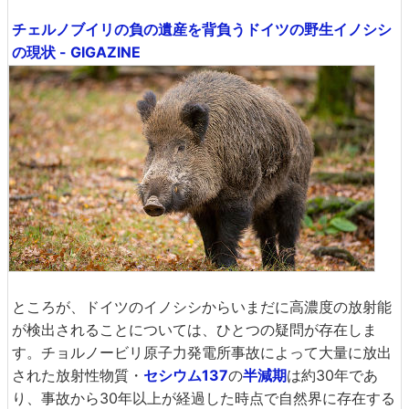
チェルノブイリの負の遺産を背負うドイツの野生イノシシ
の現状 - GIGAZINE
ところが、ドイツのイノシシからいまだに高濃度の放射能
が検出されることについては、ひとつの疑問が存在しま
す。チョルノービリ原子力発電所事故によって大量に放出
された放射性物質・
セシウム137
の
半減期
は約30年であ
り、事故から30年以上が経過した時点で自然界に存在する