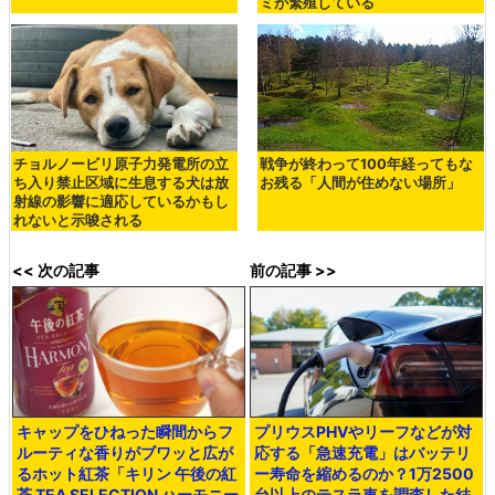
ミが繁殖している
チョルノービリ原子力発電所の立
戦争が終わって100年経ってもな
ち入り禁止区域に生息する犬は放
お残る「人間が住めない場所」
射線の影響に適応しているかもし
れないと示唆される
<< 次の記事
前の記事 >>
キャップをひねった瞬間からフ
プリウスPHVやリーフなどが対
ルーティな香りがブワッと広が
応する「急速充電」はバッテリ
るホット紅茶「キリン 午後の紅
ー寿命を縮めるのか？1万2500
茶 TEA SELECTION ハーモニー
台以上のテスラ車を調査した結