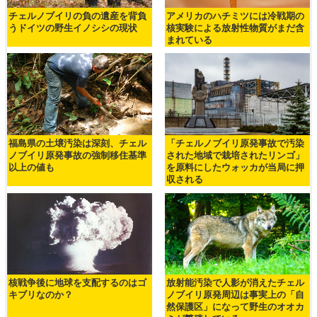
チェルノブイリの負の遺産を背負
アメリカのハチミツには冷戦期の
うドイツの野生イノシシの現状
核実験による放射性物質がまだ含
まれている
福島県の土壌汚染は深刻、チェル
「チェルノブイリ原発事故で汚染
ノブイリ原発事故の強制移住基準
された地域で栽培されたリンゴ」
以上の値も
を原料にしたウォッカが当局に押
収される
核戦争後に地球を支配するのはゴ
放射能汚染で人影が消えたチェル
キブリなのか？
ノブイリ原発周辺は事実上の「自
然保護区」になって野生のオオカ