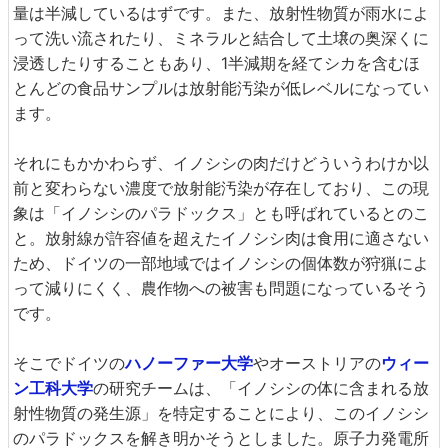
量は半減しているはずです。また、放射性物質が雨水によ
って洗い流されたり、ミネラルと結合して土壌の奥深くに
浸透したりすることもあり、1半減期を経てシカを含むほ
とんどの食品サンプルは放射能汚染が低レベルになってい
ます。
それにもかかわらず、イノシシの肉だけどういうわけか以
前と変わらない濃度で放射能汚染が存在しており、この現
象は「イノシシのパラドックス」とも呼ばれているとのこ
と。放射線が許容値を超えたイノシシ肉は食用に適さない
ため、ドイツの一部地域ではイノシシの個体数が狩猟によ
って減りにくく、農作物への被害も問題になっているそう
です。
そこでドイツの
ハノーファー大学
やオーストリアの
ウィー
ン工科大学
の研究チームは、「イノシシの体に含まれる放
射性物質の発生源」を特定することにより、このイノシシ
のパラドックスを解き明かそうとしました。原子力発電所