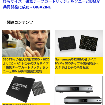
ひらサイズ「磁気テープカートリッジ」をソニーとIBMが
共同開発に成功 - GIGAZINE
・関連コンテンツ
330TBもの超大容量でSSD・HDD
Samsungが512GBの省サイズ
よりコンパクトな手のひらサイズ
NVMe SSDチップを出荷開始へ、
「磁気テープカートリッジ」をソ
大きさは切手の半分程度
ニーとIBMが共同開発に成功