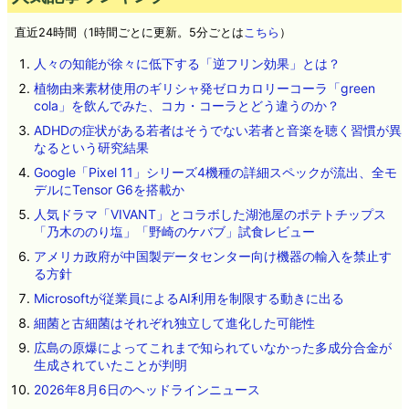
直近24時間（1時間ごとに更新。5分ごとは
こちら
）
人々の知能が徐々に低下する「逆フリン効果」とは？
植物由来素材使用のギリシャ発ゼロカロリーコーラ「green
cola」を飲んでみた、コカ・コーラとどう違うのか？
ADHDの症状がある若者はそうでない若者と音楽を聴く習慣が異
なるという研究結果
Google「Pixel 11」シリーズ4機種の詳細スペックが流出、全モ
デルにTensor G6を搭載か
人気ドラマ「VIVANT」とコラボした湖池屋のポテトチップス
「乃木ののり塩」「野崎のケバブ」試食レビュー
アメリカ政府が中国製データセンター向け機器の輸入を禁止す
る方針
Microsoftが従業員によるAI利用を制限する動きに出る
細菌と古細菌はそれぞれ独立して進化した可能性
広島の原爆によってこれまで知られていなかった多成分合金が
生成されていたことが判明
2026年8月6日のヘッドラインニュース