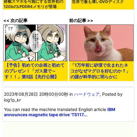
搭載スマホを可能にする世界初の
世界で最も薄いDVDディスク
12GbのLPDDR4メモリが登場
<< 次の記事
前の記事 >>
【予告】初めての企画と初めて
「1万年前に砂漠で生まれたネ
のプレゼン！「ガス屋で～
コがなぜマグロを好むのか？」
す！！」第5話【先行公開】
の謎が科学的に明らかに
2023年08月28日 20時00分00秒
in
ハードウェア
, Posted by
log1p_kr
You can read the machine translated English article
IBM
announces magnetic tape drive 'TS117…
.