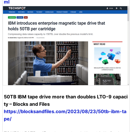
ml
50TB IBM tape drive more than doubles LTO-9 capaci
ty – Blocks and Files
https://blocksandfiles.com/2023/08/23/50tb-ibm-ta
pe/