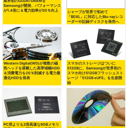
業界初のGDDR7DRAMを
Samsungが開発、パフォーマンス
が1.4倍に＆電力効率が20％向上
シャープが世界で初めて
「BDXL」に対応したBlu-rayレコ
ーダーや記録ディスクを発売へ
Western Digital(WD)が複数の磁
スマホのストレージはついに
気ヘッドを搭載した高帯域幅HDD
512GBに、Samsungが世界初の
＆消費電力を20％削減する電力最
スマホ向け512GBフラッシュスト
適化HDDを発表
レージ「512GB eUFS」を生産開
始
PC用よりも2倍高速な6GBメモリ